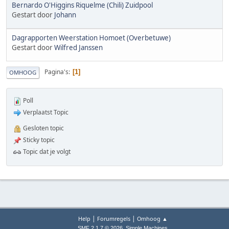
Bernardo O'Higgins Riquelme (Chili) Zuidpool
Gestart door
Johann
Dagrapporten Weerstation Homoet (Overbetuwe)
Gestart door
Wilfred Janssen
Pagina's
1
OMHOOG
Poll
Verplaatst Topic
Gesloten topic
Sticky topic
Topic dat je volgt
|
|
Help
Forumregels
Omhoog ▲
,
SMF 2.1.7 © 2026
Simple Machines