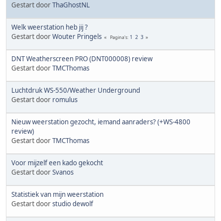
Gestart door
ThaGhostNL
Welk weerstation heb jij ?
Gestart door
Wouter Pringels
1
2
3
Pagina's
DNT Weatherscreen PRO (DNT000008) review
Gestart door
TMCThomas
Luchtdruk WS-550/Weather Underground
Gestart door
romulus
Nieuw weerstation gezocht, iemand aanraders? (+WS-4800
review)
Gestart door
TMCThomas
Voor mijzelf een kado gekocht
Gestart door
Svanos
Statistiek van mijn weerstation
Gestart door
studio dewolf