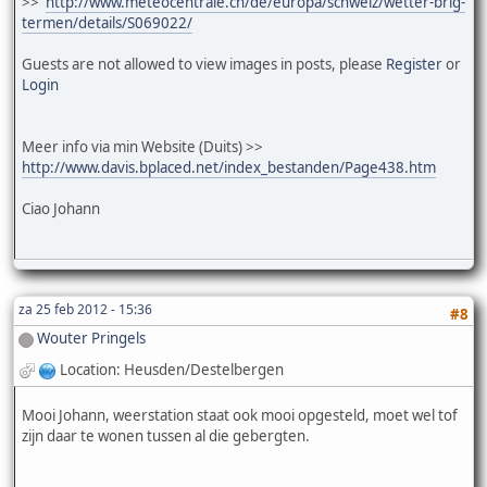
>>
http://www.meteocentrale.ch/de/europa/schweiz/wetter-brig-
termen/details/S069022/
Guests are not allowed to view images in posts, please
Register
or
Login
Meer info via min Website (Duits) >>
http://www.davis.bplaced.net/index_bestanden/Page438.htm
Ciao Johann
za 25 feb 2012 - 15:36
#8
Wouter Pringels
Location: Heusden/Destelbergen
Mooi Johann, weerstation staat ook mooi opgesteld, moet wel tof
zijn daar te wonen tussen al die gebergten.