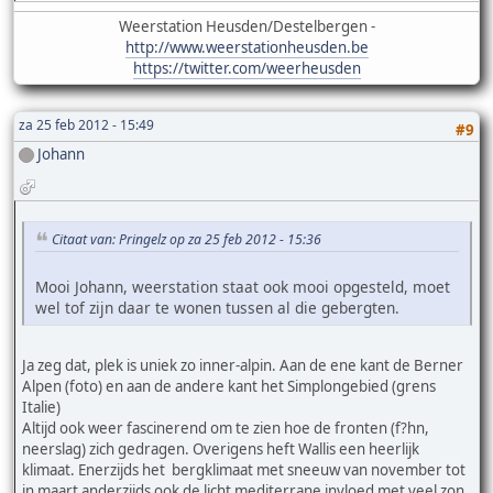
Weerstation Heusden/Destelbergen -
http://www.weerstationheusden.be
https://twitter.com/weerheusden
za 25 feb 2012 - 15:49
#9
Johann
Citaat van: Pringelz op za 25 feb 2012 - 15:36
Mooi Johann, weerstation staat ook mooi opgesteld, moet
wel tof zijn daar te wonen tussen al die gebergten.
Ja zeg dat, plek is uniek zo inner-alpin. Aan de ene kant de Berner
Alpen (foto) en aan de andere kant het Simplongebied (grens
Italie)
Altijd ook weer fascinerend om te zien hoe de fronten (f?hn,
neerslag) zich gedragen. Overigens heft Wallis een heerlijk
klimaat. Enerzijds het bergklimaat met sneeuw van november tot
in maart anderzijds ook de licht mediterrane invloed met veel zon