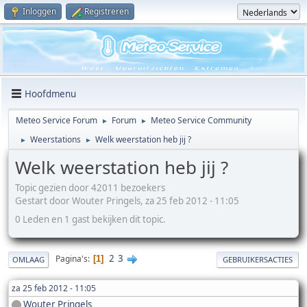
Inloggen
Registreren
Hoofdmenu
Meteo Service Forum
Forum
Meteo Service Community
►
►
Weerstations
Welk weerstation heb jij ?
►
►
Welk weerstation heb jij ?
Topic gezien door 42011 bezoekers
Gestart door Wouter Pringels, za 25 feb 2012 - 11:05
0 Leden en 1 gast bekijken dit topic.
2
3
Pagina's
1
OMLAAG
GEBRUIKERSACTIES
za 25 feb 2012 - 11:05
Wouter Pringels