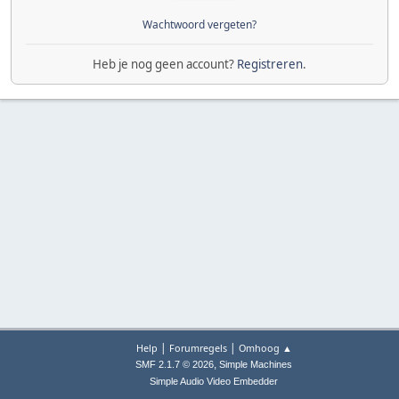
Wachtwoord vergeten?
Heb je nog geen account?
Registreren
.
|
|
Help
Forumregels
Omhoog ▲
,
SMF 2.1.7 © 2026
Simple Machines
Simple Audio Video Embedder