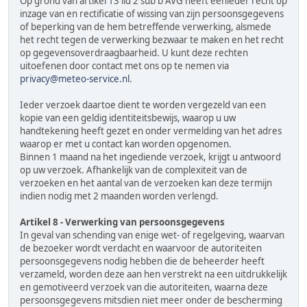
Op grond van artikel 13 lid 2 sub b AVG heeft eenieder recht op
inzage van en rectificatie of wissing van zijn persoonsgegevens
of beperking van de hem betreffende verwerking, alsmede
het recht tegen de verwerking bezwaar te maken en het recht
op gegevensoverdraagbaarheid. U kunt deze rechten
uitoefenen door contact met ons op te nemen via
privacy@meteo-service.nl
.
Ieder verzoek daartoe dient te worden vergezeld van een
kopie van een geldig identiteitsbewijs, waarop u uw
handtekening heeft gezet en onder vermelding van het adres
waarop er met u contact kan worden opgenomen.
Binnen 1 maand na het ingediende verzoek, krijgt u antwoord
op uw verzoek. Afhankelijk van de complexiteit van de
verzoeken en het aantal van de verzoeken kan deze termijn
indien nodig met 2 maanden worden verlengd.
Artikel 8 - Verwerking van persoonsgegevens
In geval van schending van enige wet- of regelgeving, waarvan
de bezoeker wordt verdacht en waarvoor de autoriteiten
persoonsgegevens nodig hebben die de beheerder heeft
verzameld, worden deze aan hen verstrekt na een uitdrukkelijk
en gemotiveerd verzoek van die autoriteiten, waarna deze
persoonsgegevens mitsdien niet meer onder de bescherming