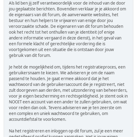
Als lid ben jij zelf verantwoordelijk voor de inhoud van de door
jou geplaatste berichten. Bovendien verklaar je je akkoord om
de eigenaars van dit forum, de aanverwante websites, het
bestuur en hun helpers te vrijwaren van enige door jou
veroorzaakte schade. De eigenaren van dit forum behouden
ook het recht tot het onthullen van je identiteit (of enige
andere informatie vergaard in deze dienst), in het geval van
een formele klacht of gerechtelijke vordering die is
voortgekomen uit een situatie die is ontstaan door jouw
gebruik van dit forum.
Je hebt de mogelijkheid om, tijdens het registratieproces, een
gebruikersnaam te kiezen. We adviseren je om de naam
passend te houden. Je gaat ermee akkoord dat je het
wachtwoord van de gebruikersaccount die je registreert, niet
zult doorgeven aan derden, met uitzondering van beheerders,
voor je eigen bescherming en rechtsgeldigheid. Je stemt ook in
NOOIT een account van een ander te zullen gebruiken, om wat
voor reden dan ook. Tevens adviseren we je ten zeerste om
een complex en uniek wachtwoord te gebruiken, om
accountdiefstal te voorkomen.
Na het registreren en inloggen op dit forum, zul je een meer
gedetailleerd profiel kunnen aanmaken. Het is jouw eigen