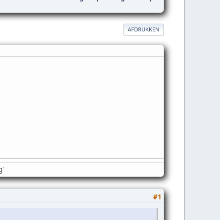
AFDRUKKEN
g'
#1