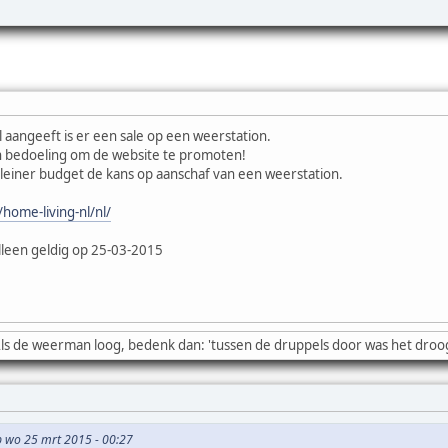
 aangeeft is er een sale op een weerstation.
jn bedoeling om de website te promoten!
leiner budget de kans op aanschaf van een weerstation.
home-living-nl/nl/
alleen geldig op 25-03-2015
ls de weerman loog, bedenk dan: 'tussen de druppels door was het droo
p wo 25 mrt 2015 - 00:27