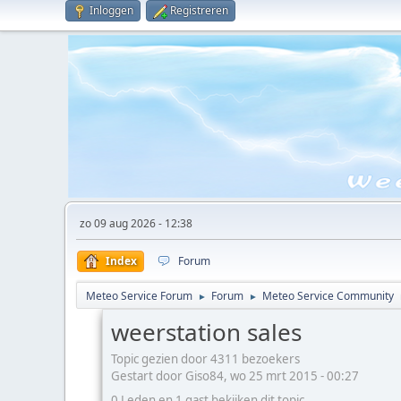
Inloggen
Registreren
zo 09 aug 2026 - 12:38
Index
Forum
Meteo Service Forum
Forum
Meteo Service Community
►
►
weerstation sales
Topic gezien door 4311 bezoekers
Gestart door Giso84, wo 25 mrt 2015 - 00:27
0 Leden en 1 gast bekijken dit topic.