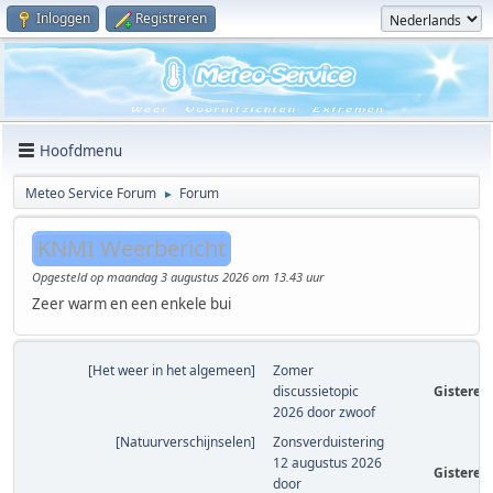
Inloggen
Registreren
Hoofdmenu
Meteo Service Forum
Forum
►
KNMI Weerbericht
Opgesteld op maandag 3 augustus 2026 om 13.43 uur
Zeer warm en een enkele bui
[
Het weer in het algemeen
]
Zomer
discussietopic
Gisteren
2026
door
zwoof
[
Natuurverschijnselen
]
Zonsverduistering
12 augustus 2026
Gisteren
door