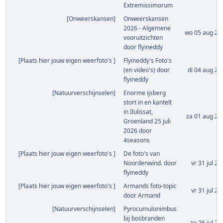
Extremissimorum
[
Onweerskansen
]
Onweerskansen
2026 - Algemene
wo 05 aug 202
vooruitzichten
door
flyineddy
[
Plaats hier jouw eigen weerfoto's
]
Flyineddy's Foto's
(en video's)
door
di 04 aug 20
flyineddy
[
Natuurverschijnselen
]
Enorme ijsberg
stort in en kantelt
in Ilulissat,
za 01 aug 20
Groenland 25 juli
2026
door
4seasons
[
Plaats hier jouw eigen weerfoto's
]
De foto's van
Noordenwind.
door
vr 31 jul 20
flyineddy
[
Plaats hier jouw eigen weerfoto's
]
Armands foto-topic
vr 31 jul 20
door
Armand
[
Natuurverschijnselen
]
Pyrocumulonimbus
bij bosbranden
zo 26 jul 20