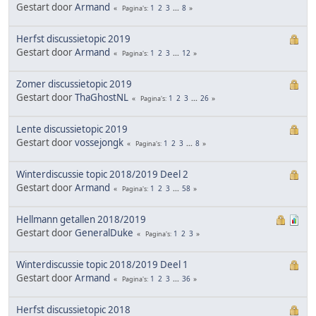
Gestart door
Armand
1
2
3
...
8
Pagina's
Herfst discussietopic 2019
Gestart door
Armand
1
2
3
...
12
Pagina's
Zomer discussietopic 2019
Gestart door
ThaGhostNL
1
2
3
...
26
Pagina's
Lente discussietopic 2019
Gestart door
vossejongk
1
2
3
...
8
Pagina's
Winterdiscussie topic 2018/2019 Deel 2
Gestart door
Armand
1
2
3
...
58
Pagina's
Hellmann getallen 2018/2019
Gestart door
GeneralDuke
1
2
3
Pagina's
Winterdiscussie topic 2018/2019 Deel 1
Gestart door
Armand
1
2
3
...
36
Pagina's
Herfst discussietopic 2018