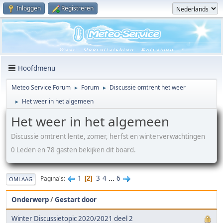
Inloggen
Registreren
Hoofdmenu
Meteo Service Forum
Forum
Discussie omtrent het weer
►
►
Het weer in het algemeen
►
Het weer in het algemeen
Discussie omtrent lente, zomer, herfst en winterverwachtingen
0 Leden en 78 gasten bekijken dit board.
1
3
4
...
6
Pagina's
2
OMLAAG
Onderwerp
/
Gestart door
Winter Discussietopic 2020/2021 deel 2