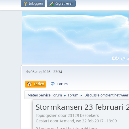
Inloggen
Registreren
do 06 aug 2026 - 23:34
Index
Forum
Meteo Service Forum
Forum
Discussie omtrent het weer
►
►
Stormkansen 23 februari 
Topic gezien door 23129 bezoekers
Gestart door Armand, wo 22 feb 2017 - 19:09
0 Leden en 1 gast bekijken dit topic.