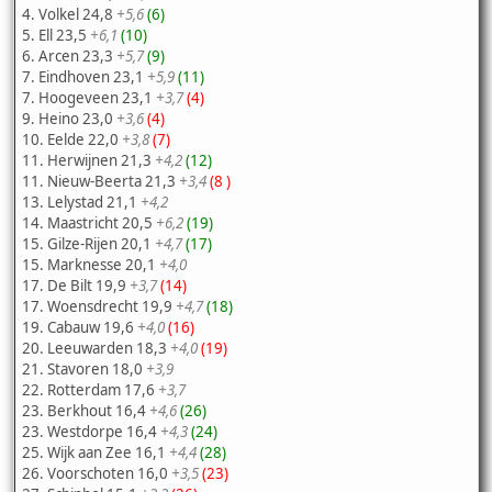
4. Volkel 24,8
+5,6
(6)
5. Ell 23,5
+6,1
(10)
6. Arcen 23,3
+5,7
(9)
7. Eindhoven 23,1
+5,9
(11)
7. Hoogeveen 23,1
+3,7
(4)
9. Heino 23,0
+3,6
(4)
10. Eelde 22,0
+3,8
(7)
11. Herwijnen 21,3
+4,2
(12)
11. Nieuw-Beerta 21,3
+3,4
(8 )
13. Lelystad 21,1
+4,2
14. Maastricht 20,5
+6,2
(19)
15. Gilze-Rijen 20,1
+4,7
(17)
15. Marknesse 20,1
+4,0
17. De Bilt 19,9
+3,7
(14)
17. Woensdrecht 19,9
+4,7
(18)
19. Cabauw 19,6
+4,0
(16)
20. Leeuwarden 18,3
+4,0
(19)
21. Stavoren 18,0
+3,9
22. Rotterdam 17,6
+3,7
23. Berkhout 16,4
+4,6
(26)
23. Westdorpe 16,4
+4,3
(24)
25. Wijk aan Zee 16,1
+4,4
(28)
26. Voorschoten 16,0
+3,5
(23)