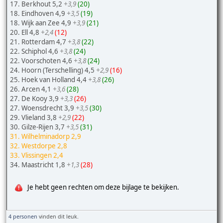
17. Berkhout 5,2
+3,9
(20)
18. Eindhoven 4,9
+3,5
(19)
18. Wijk aan Zee 4,9
+3,9
(21)
20. Ell 4,8
+2,4
(12)
21. Rotterdam 4,7
+3,8
(22)
22. Schiphol 4,6
+3,8
(24)
22. Voorschoten 4,6
+3,8
(24)
24. Hoorn (Terschelling) 4,5
+2,9
(16)
25. Hoek van Holland 4,4
+3,8
(26)
26. Arcen 4,1
+3,6
(28)
27. De Kooy 3,9
+3,3
(26)
27. Woensdrecht 3,9
+3,5
(30)
29. Vlieland 3,8
+2,9
(22)
30. Gilze-Rijen 3,7
+3,5
(31)
31. Wilhelminadorp 2,9
32. Westdorpe 2,8
33. Vlissingen 2,4
34. Maastricht 1,8
+1,3
(28)
Je hebt geen rechten om deze bijlage te bekijken.
4 personen
vinden dit leuk.