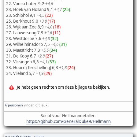
22. Voorschoten 9,2
+4,6
23. Hoek van Holland 9,1
+4,7
(25)
23. Schiphol 9,1
+4,5
(22)
25. Berkhout 9,0
+3,8
(17)
26. Wijk aan Zee 8,9
+4,0
(18)
27. Lauwersoog 7,9
+1,6
(11)
28. Westdorpe 7,6
+4,8
(32)
29. Wilhelminadorp 7,5
+4,6
(31)
30. Maastricht 7,3
+5,5
(34)
31. De Kooy 6,7
+2,8
(27)
32. Vlissingen 6,5
+4,1
(33)
33. Hoorn (Terschelling) 6,3
+1,8
(24)
34. Vlieland 5,7
+1,9
(29)
Je hebt geen rechten om deze bijlage te bekijken.
6 personen
vinden dit leuk.
Script voor Hellmanngetallen:
https://github.com/GeneralDuke9/Hellmann