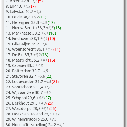
7. Arcen 42,4
+5,7
(5)
8. Ell 41,0
+4,9
(7)
9. Lelystad 40,7
+6,3
10. Eelde 38,8
+6,2
(11)
11. Herwijnen 38,3
+5,9
(12)
11. Nieuw-Beerta 38,3
+6,7
(13)
13. Marknesse 38,2
+7,1
(16)
14. Eindhoven 38,1
+4,6
(10)
15. Gilze-Rijen 36,2
+5,0
16. Woensdrecht 36,1
+4,7
(14)
17. De Bilt 35,7
+5,2
(18)
18. Maastricht 35,2
+4,1
(16)
19. Cabauw 33,5
+4,8
20. Rotterdam 32,7
+4,5
21. Stavoren 32,4
+5,8
(22)
22. Leeuwarden 31,7
+4,5
(21)
23. Voorschoten 31,4
+5,0
24. Wijk aan Zee 30,7
+4,5
25. Schiphol 29,6
+4,6
(27)
26. Berkhout 29,5
+4,3
(25)
27. Westdorpe 28,8
+3,6
(25)
28. Hoek van Holland 26,3
+3,7
29. Wilhelminadorp 25,0
+3,5
30. Hoorn (Terschelling) 24,2
+4,1