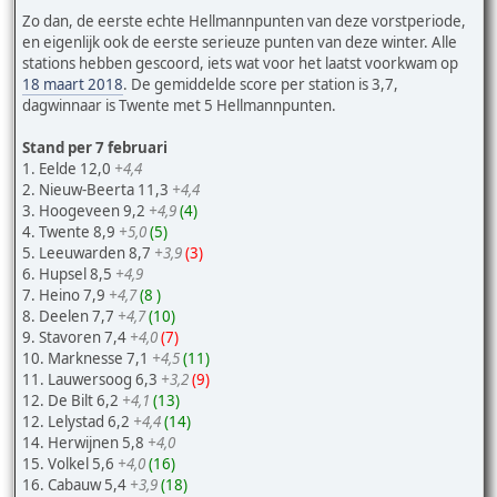
Zo dan, de eerste echte Hellmannpunten van deze vorstperiode,
en eigenlijk ook de eerste serieuze punten van deze winter. Alle
stations hebben gescoord, iets wat voor het laatst voorkwam op
18 maart 2018
. De gemiddelde score per station is 3,7,
dagwinnaar is Twente met 5 Hellmannpunten.
Stand per 7 februari
1. Eelde 12,0
+4,4
2. Nieuw-Beerta 11,3
+4,4
3. Hoogeveen 9,2
+4,9
(4)
4. Twente 8,9
+5,0
(5)
5. Leeuwarden 8,7
+3,9
(3)
6. Hupsel 8,5
+4,9
7. Heino 7,9
+4,7
(8 )
8. Deelen 7,7
+4,7
(10)
9. Stavoren 7,4
+4,0
(7)
10. Marknesse 7,1
+4,5
(11)
11. Lauwersoog 6,3
+3,2
(9)
12. De Bilt 6,2
+4,1
(13)
12. Lelystad 6,2
+4,4
(14)
14. Herwijnen 5,8
+4,0
15. Volkel 5,6
+4,0
(16)
16. Cabauw 5,4
+3,9
(18)