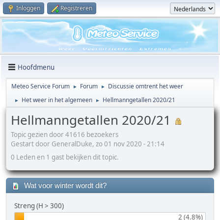
Inloggen
Registreren
Hoofdmenu
Meteo Service Forum
Forum
Discussie omtrent het weer
►
►
Het weer in het algemeen
Hellmanngetallen 2020/21
►
►
Hellmanngetallen 2020/21
Topic gezien door 41616 bezoekers
Gestart door GeneralDuke, zo 01 nov 2020 - 21:14
0 Leden en 1 gast bekijken dit topic.
Wat voor winter wordt dit?
Streng (H > 300)
2 (4.8%)