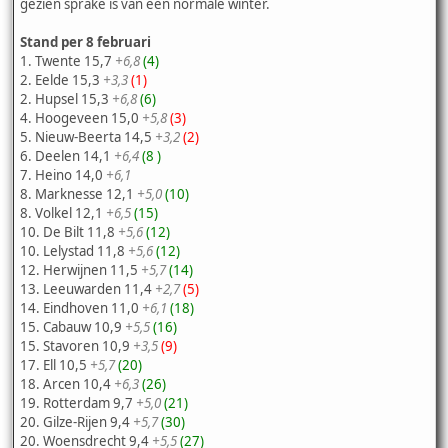
gezien sprake is van een normale winter.
Stand per 8 februari
1. Twente 15,7
+6,8
(4)
2. Eelde 15,3
+3,3
(1)
2. Hupsel 15,3
+6,8
(6)
4. Hoogeveen 15,0
+5,8
(3)
5. Nieuw-Beerta 14,5
+3,2
(2)
6. Deelen 14,1
+6,4
(8 )
7. Heino 14,0
+6,1
8. Marknesse 12,1
+5,0
(10)
8. Volkel 12,1
+6,5
(15)
10. De Bilt 11,8
+5,6
(12)
10. Lelystad 11,8
+5,6
(12)
12. Herwijnen 11,5
+5,7
(14)
13. Leeuwarden 11,4
+2,7
(5)
14. Eindhoven 11,0
+6,1
(18)
15. Cabauw 10,9
+5,5
(16)
15. Stavoren 10,9
+3,5
(9)
17. Ell 10,5
+5,7
(20)
18. Arcen 10,4
+6,3
(26)
19. Rotterdam 9,7
+5,0
(21)
20. Gilze-Rijen 9,4
+5,7
(30)
20. Woensdrecht 9,4
+5,5
(27)