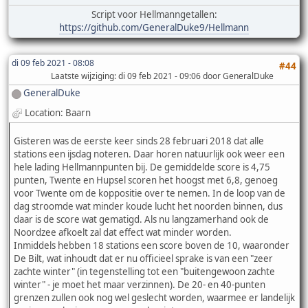
Script voor Hellmanngetallen:
https://github.com/GeneralDuke9/Hellmann
di 09 feb 2021 - 08:08
#44
Laatste wijziging
: di 09 feb 2021 - 09:06 door GeneralDuke
GeneralDuke
Location: Baarn
Gisteren was de eerste keer sinds 28 februari 2018 dat alle
stations een ijsdag noteren. Daar horen natuurlijk ook weer een
hele lading Hellmannpunten bij. De gemiddelde score is 4,75
punten, Twente en Hupsel scoren het hoogst met 6,8, genoeg
voor Twente om de koppositie over te nemen. In de loop van de
dag stroomde wat minder koude lucht het noorden binnen, dus
daar is de score wat gematigd. Als nu langzamerhand ook de
Noordzee afkoelt zal dat effect wat minder worden.
Inmiddels hebben 18 stations een score boven de 10, waaronder
De Bilt, wat inhoudt dat er nu officieel sprake is van een "zeer
zachte winter" (in tegenstelling tot een "buitengewoon zachte
winter" - je moet het maar verzinnen). De 20- en 40-punten
grenzen zullen ook nog wel geslecht worden, waarmee er landelijk