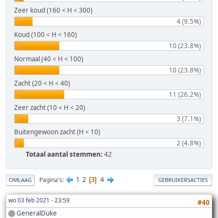
Zeer koud (160 < H < 300)
4 (9.5%)
Koud (100 < H < 160)
10 (23.8%)
Normaal (40 < H < 100)
10 (23.8%)
Zacht (20 < H < 40)
11 (26.2%)
Zeer zacht (10 < H < 20)
3 (7.1%)
Buitengewoon zacht (H < 10)
2 (4.8%)
Totaal aantal stemmen:
42
1
2
4
Pagina's
3
OMLAAG
GEBRUIKERSACTIES
wo 03 feb 2021 - 23:59
#40
GeneralDuke