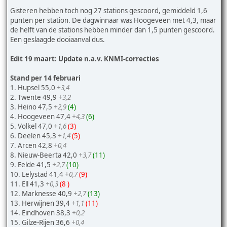
Gisteren hebben toch nog 27 stations gescoord, gemiddeld 1,6
punten per station. De dagwinnaar was Hoogeveen met 4,3, maar
de helft van de stations hebben minder dan 1,5 punten gescoord.
Een geslaagde dooiaanval dus.
Edit 19 maart: Update n.a.v. KNMI-correcties
Stand per 14 februari
1. Hupsel 55,0
+3,4
2. Twente 49,9
+3,2
3. Heino 47,5
+2,9
(4)
4. Hoogeveen 47,4
+4,3
(6)
5. Volkel 47,0
+1,6
(3)
6. Deelen 45,3
+1,4
(5)
7. Arcen 42,8
+0,4
8. Nieuw-Beerta 42,0
+3,7
(11)
9. Eelde 41,5
+2,7
(10)
10. Lelystad 41,4
+0,7
(9)
11. Ell 41,3
+0,3
(8 )
12. Marknesse 40,9
+2,7
(13)
13. Herwijnen 39,4
+1,1
(11)
14. Eindhoven 38,3
+0,2
15. Gilze-Rijen 36,6
+0,4