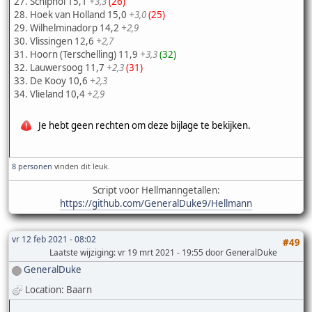
27. Schiphol 15,1
+3,3
(26)
28. Hoek van Holland 15,0
+3,0
(25)
29. Wilhelminadorp 14,2
+2,9
30. Vlissingen 12,6
+2,7
31. Hoorn (Terschelling) 11,9
+3,3
(32)
32. Lauwersoog 11,7
+2,3
(31)
33. De Kooy 10,6
+2,3
34. Vlieland 10,4
+2,9
Je hebt geen rechten om deze bijlage te bekijken.
8 personen
vinden dit leuk.
Script voor Hellmanngetallen:
https://github.com/GeneralDuke9/Hellmann
vr 12 feb 2021 - 08:02
#49
Laatste wijziging
: vr 19 mrt 2021 - 19:55 door GeneralDuke
GeneralDuke
Location: Baarn