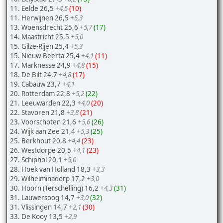
11. Eelde 26,5
+4,5
(10)
11. Herwijnen 26,5
+5,3
13. Woensdrecht 25,6
+5,7
(17)
14. Maastricht 25,5
+5,0
15. Gilze-Rijen 25,4
+5,3
15. Nieuw-Beerta 25,4
+4,1
(11)
17. Marknesse 24,9
+4,8
(15)
18. De Bilt 24,7
+4,8
(17)
19. Cabauw 23,7
+4,1
20. Rotterdam 22,8
+5,2
(22)
21. Leeuwarden 22,3
+4,0
(20)
22. Stavoren 21,8
+3,8
(21)
23. Voorschoten 21,6
+5,6
(26)
24. Wijk aan Zee 21,4
+5,3
(25)
25. Berkhout 20,8
+4,4
(23)
26. Westdorpe 20,5
+4,1
(23)
27. Schiphol 20,1
+5,0
28. Hoek van Holland 18,3
+3,3
29. Wilhelminadorp 17,2
+3,0
30. Hoorn (Terschelling) 16,2
+4,3
(31)
31. Lauwersoog 14,7
+3,0
(32)
31. Vlissingen 14,7
+2,1
(30)
33. De Kooy 13,5
+2,9