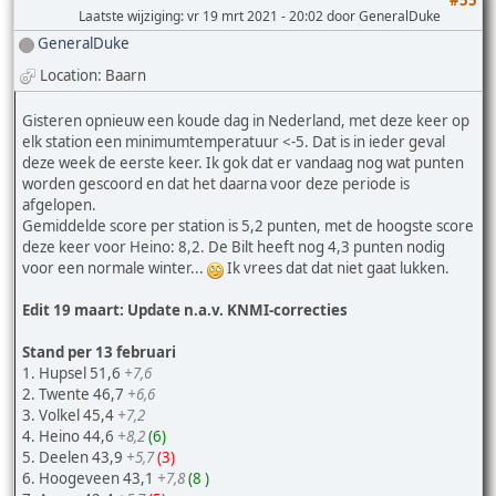
#55
Laatste wijziging
: vr 19 mrt 2021 - 20:02 door GeneralDuke
GeneralDuke
Location: Baarn
Gisteren opnieuw een koude dag in Nederland, met deze keer op
elk station een minimumtemperatuur <-5. Dat is in ieder geval
deze week de eerste keer. Ik gok dat er vandaag nog wat punten
worden gescoord en dat het daarna voor deze periode is
afgelopen.
Gemiddelde score per station is 5,2 punten, met de hoogste score
deze keer voor Heino: 8,2. De Bilt heeft nog 4,3 punten nodig
voor een normale winter...
Ik vrees dat dat niet gaat lukken.
Edit 19 maart: Update n.a.v. KNMI-correcties
Stand per 13 februari
1. Hupsel 51,6
+7,6
2. Twente 46,7
+6,6
3. Volkel 45,4
+7,2
4. Heino 44,6
+8,2
(6)
5. Deelen 43,9
+5,7
(3)
6. Hoogeveen 43,1
+7,8
(8 )