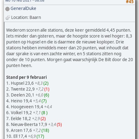
wo 10 feb 2021 - 08:08
#45
GeneralDuke
Location: Baarn
Wederom scoren alle stations, deze keer gemiddeld 4,45 punten.
Iets minder dan gisteren, maar de hoogste score is wel hoger: 8,3
punten op Hupsel en die is daarmee de nieuwe koploper. Drie
stations hebben inmiddels meer dan 20 punten, wat inhoudt dat
daar sprake is van een zachte winter, en 5 stations zitten nog
onder de 10 punten. Morgen gaat waarschijnlijk De Bilt door de 20
punten heen.
Stand per 9 februari
1. Hupsel 23,6
+8,3
(2)
2. Twente 22,9
+7,2
(1)
3. Deelen 20,1
+6,0
(6)
4. Heino 19,4
+5,4
(7)
4. Hoogeveen 19,4
+4,4
6. Volkel 19,2
+7,1
(8 )
7. Eelde 18,2
+2,9
(2)
8. Nieuw-Beerta 17,9
+3,4
(5)
9. Arcen 17,6
+7,2
(18)
10. Ell 17,4
+6,9
(17)