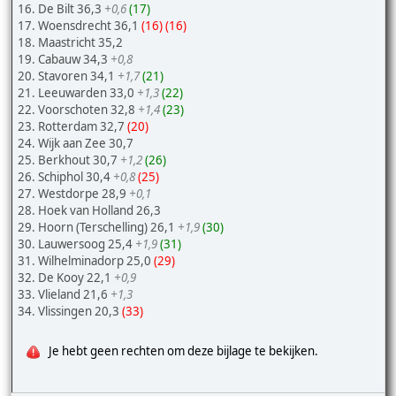
16. De Bilt 36,3
+0,6
(17)
17. Woensdrecht 36,1
(16)
(16)
18. Maastricht 35,2
19. Cabauw 34,3
+0,8
20. Stavoren 34,1
+1,7
(21)
21. Leeuwarden 33,0
+1,3
(22)
22. Voorschoten 32,8
+1,4
(23)
23. Rotterdam 32,7
(20)
24. Wijk aan Zee 30,7
25. Berkhout 30,7
+1,2
(26)
26. Schiphol 30,4
+0,8
(25)
27. Westdorpe 28,9
+0,1
28. Hoek van Holland 26,3
29. Hoorn (Terschelling) 26,1
+1,9
(30)
30. Lauwersoog 25,4
+1,9
(31)
31. Wilhelminadorp 25,0
(29)
32. De Kooy 22,1
+0,9
33. Vlieland 21,6
+1,3
34. Vlissingen 20,3
(33)
Je hebt geen rechten om deze bijlage te bekijken.