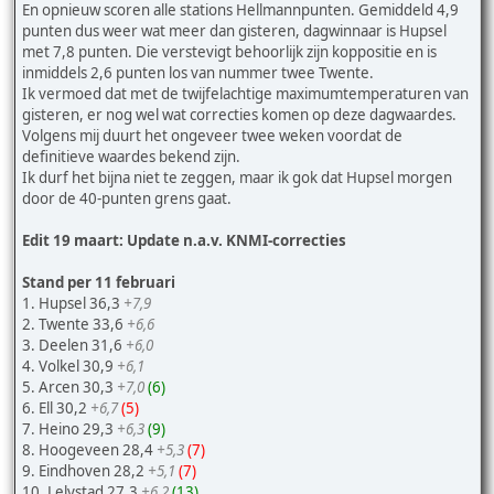
En opnieuw scoren alle stations Hellmannpunten. Gemiddeld 4,9
punten dus weer wat meer dan gisteren, dagwinnaar is Hupsel
met 7,8 punten. Die verstevigt behoorlijk zijn koppositie en is
inmiddels 2,6 punten los van nummer twee Twente.
Ik vermoed dat met de twijfelachtige maximumtemperaturen van
gisteren, er nog wel wat correcties komen op deze dagwaardes.
Volgens mij duurt het ongeveer twee weken voordat de
definitieve waardes bekend zijn.
Ik durf het bijna niet te zeggen, maar ik gok dat Hupsel morgen
door de 40-punten grens gaat.
Edit 19 maart: Update n.a.v. KNMI-correcties
Stand per 11 februari
1. Hupsel 36,3
+7,9
2. Twente 33,6
+6,6
3. Deelen 31,6
+6,0
4. Volkel 30,9
+6,1
5. Arcen 30,3
+7,0
(6)
6. Ell 30,2
+6,7
(5)
7. Heino 29,3
+6,3
(9)
8. Hoogeveen 28,4
+5,3
(7)
9. Eindhoven 28,2
+5,1
(7)
10. Lelystad 27,3
+6,2
(13)