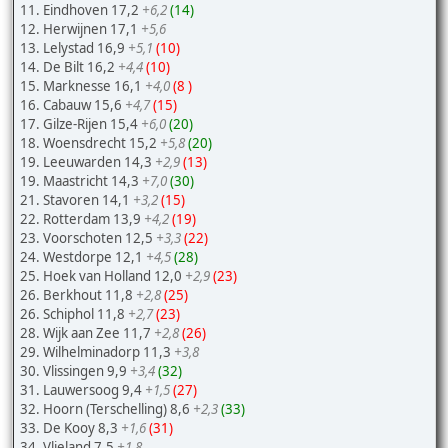
11. Eindhoven 17,2
+6,2
(14)
12. Herwijnen 17,1
+5,6
13. Lelystad 16,9
+5,1
(10)
14. De Bilt 16,2
+4,4
(10)
15. Marknesse 16,1
+4,0
(8 )
16. Cabauw 15,6
+4,7
(15)
17. Gilze-Rijen 15,4
+6,0
(20)
18. Woensdrecht 15,2
+5,8
(20)
19. Leeuwarden 14,3
+2,9
(13)
19. Maastricht 14,3
+7,0
(30)
21. Stavoren 14,1
+3,2
(15)
22. Rotterdam 13,9
+4,2
(19)
23. Voorschoten 12,5
+3,3
(22)
24. Westdorpe 12,1
+4,5
(28)
25. Hoek van Holland 12,0
+2,9
(23)
26. Berkhout 11,8
+2,8
(25)
26. Schiphol 11,8
+2,7
(23)
28. Wijk aan Zee 11,7
+2,8
(26)
29. Wilhelminadorp 11,3
+3,8
30. Vlissingen 9,9
+3,4
(32)
31. Lauwersoog 9,4
+1,5
(27)
32. Hoorn (Terschelling) 8,6
+2,3
(33)
33. De Kooy 8,3
+1,6
(31)
34. Vlieland 7,5
+1,8