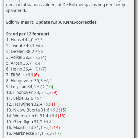
een aantal stations volgen, of De Bilt meegaat is nog een beetje
spannend.
Edit 19 maart: Update n.a.v. KNMI-correcties
Stand per 12 februari
1. Hupsel 44,0
+7,7
2. Twente 40,1
+6,5
3. Deelen 38,2
+6,6
3. Volkel 38,2
+7,3
(4)
5. Arcen 36,7
+6,4
6. Heino 36,4
+7,1
(7)
7. Ell 36,1
+5,9
(6)
8. Hoogeveen 35,3
+6,9
9. Lelystad 34,4
+7,1
(10)
10. Eindhoven 33,5
+5,3
(9)
11. Eelde 32,6
+6,1
12. Herwijnen 32,4
+5,9
(11)
13. Nieuw-Beerta 31,6
+6,2
(15)
14. Woensdrecht 31,4
+5,8
(13)
15. Gilze-Rijen 31,2
+5,8
16. Maastricht 31,1
+5,6
(14)
16. Marknesse 31,1
+6,2
(17)