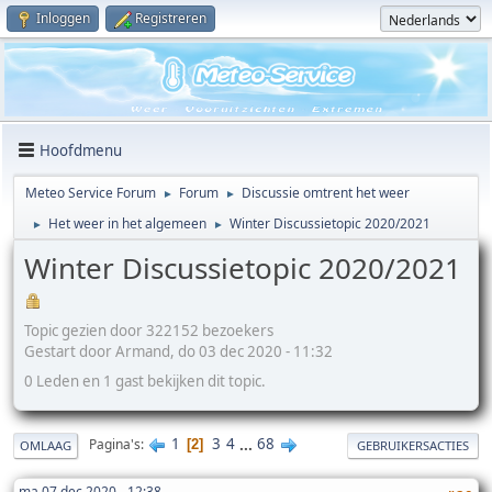
Inloggen
Registreren
Hoofdmenu
Meteo Service Forum
Forum
Discussie omtrent het weer
►
►
Het weer in het algemeen
Winter Discussietopic 2020/2021
►
►
Winter Discussietopic 2020/2021
Topic gezien door 322152 bezoekers
Gestart door Armand, do 03 dec 2020 - 11:32
0 Leden en 1 gast bekijken dit topic.
1
3
4
...
68
Pagina's
2
OMLAAG
GEBRUIKERSACTIES
ma 07 dec 2020 - 12:38