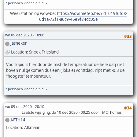
7 personen
vinden dit leuk.
Weerstation op wow-be:
https://wow.meteo.be/?id=019f6fd8-
6d1a-72f1-a6c9-46e9f84dc05e
wo 09 dec 2020 - 18:06
#33
Jasneker
Location: Sneek Friesland
Voorlopig is hier door de mist de temperatuur de hele dag niet
boven nul gekomen dus een ( lokale) vorstdag, nipt met -0.3 de
"hoogste" temperatuur.
2 personen
vinden dit leuk.
wo 09 dec 2020 - 20:10
#34
Laatste wijziging
: do 10 dec 2020 - 00:25 door TMCThomas
AFTH14
Location: Alkmaar