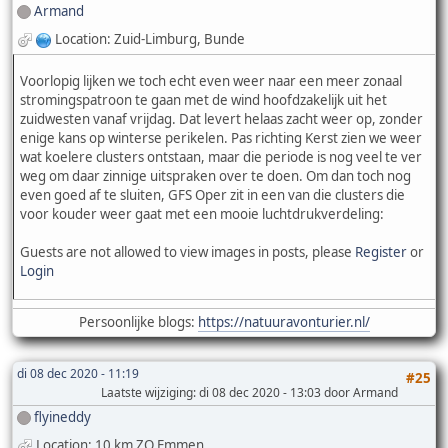
Armand
Location: Zuid-Limburg, Bunde
Voorlopig lijken we toch echt even weer naar een meer zonaal
stromingspatroon te gaan met de wind hoofdzakelijk uit het
zuidwesten vanaf vrijdag. Dat levert helaas zacht weer op, zonder
enige kans op winterse perikelen. Pas richting Kerst zien we weer
wat koelere clusters ontstaan, maar die periode is nog veel te ver
weg om daar zinnige uitspraken over te doen. Om dan toch nog
even goed af te sluiten, GFS Oper zit in een van die clusters die
voor kouder weer gaat met een mooie luchtdrukverdeling:
Guests are not allowed to view images in posts, please
Register
or
Login
Persoonlijke blogs:
https://natuuravonturier.nl/
di 08 dec 2020 - 11:19
#25
Laatste wijziging
: di 08 dec 2020 - 13:03 door Armand
flyineddy
Location: 10 km ZO Emmen