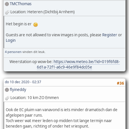
TMCThomas
Location: Heteren (Dichtbij Arnhem)
Het begin is er
Guests are not allowed to view images in posts, please
Register
or
Login
4 personen
vinden dit leuk.
Weerstation op wow-be:
https://wow.meteo.be/?id=019f6fd8-
6d1a-72f1-a6c9-46e9f84dc05e
do 10 dec 2020 - 02:37
#36
flyineddy
Location: 10 km ZO Emmen
Ook de EC pluim van vanavond is iets minder dramatisch dan de
afgelopen paar runs.
Toch weer wat meer leden op midden tot lange termijn naar
beneden gaan, richting of onder het vriespunt.