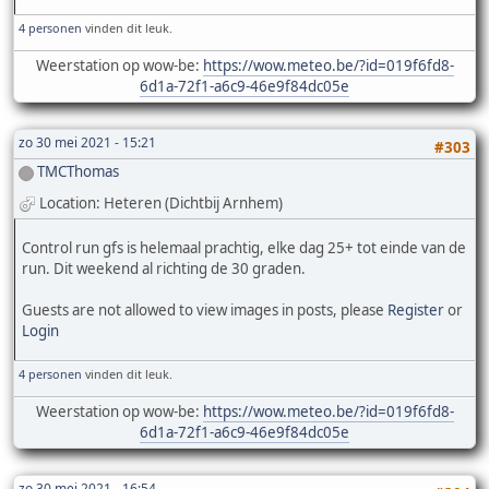
4 personen
vinden dit leuk.
Weerstation op wow-be:
https://wow.meteo.be/?id=019f6fd8-
6d1a-72f1-a6c9-46e9f84dc05e
zo 30 mei 2021 - 15:21
#303
TMCThomas
Location: Heteren (Dichtbij Arnhem)
Control run gfs is helemaal prachtig, elke dag 25+ tot einde van de
run. Dit weekend al richting de 30 graden.
Guests are not allowed to view images in posts, please
Register
or
Login
4 personen
vinden dit leuk.
Weerstation op wow-be:
https://wow.meteo.be/?id=019f6fd8-
6d1a-72f1-a6c9-46e9f84dc05e
zo 30 mei 2021 - 16:54