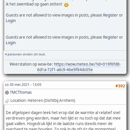
ik het zwembad op gaan zetten!
Guests are not allowed to view images in posts, please
Register
or
Login
Guests are not allowed to view images in posts, please
Register
or
Login
4 personen
vinden dit leuk.
Weerstation op wow-be:
https://wow.meteo.be/?id=019f6fd8-
6d1a-72f1-a6c9-46e9f84dc05e
zo 30 mei 2021 - 13:05
#302
TMCThomas
Location: Heteren (Dichtbij Arnhem)
De afgelopen dagen leek het erop dat de warmte al relatief snel
verdreven ging worden, maar het lijkt er nu toch op dat dat mee
gaat vallen. Hogedruk lijkt in de laatste runs steeds meer de
overhand te gaan houden. Zo ook in de gfs 6z die momenteel