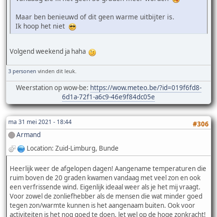
Maar ben benieuwd of dit geen warme uitbijter is.
Ik hoop het niet
Volgend weekend ja haha
3 personen
vinden dit leuk.
Weerstation op wow-be:
https://wow.meteo.be/?id=019f6fd8-
6d1a-72f1-a6c9-46e9f84dc05e
ma 31 mei 2021 - 18:44
#306
Armand
Location: Zuid-Limburg, Bunde
Heerlijk weer de afgelopen dagen! Aangename temperaturen die
ruim boven de 20 graden kwamen vandaag met veel zon en ook
een verfrissende wind. Eigenlijk ideaal weer als je het mij vraagt.
Voor zowel de zonliefhebber als de mensen die wat minder goed
tegen zon/warmte kunnen is het aangenaam buiten. Ook voor
activiteiten is het nog goed te doen, let wel op de hoge zonkracht!