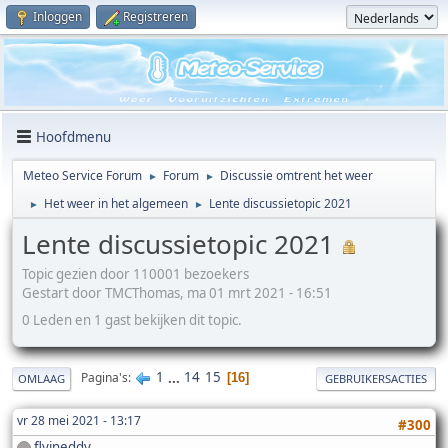
Inloggen
Registreren
Hoofdmenu
Meteo Service Forum
Forum
Discussie omtrent het weer
►
►
Het weer in het algemeen
Lente discussietopic 2021
►
►
Lente discussietopic 2021
Topic gezien door 110001 bezoekers
Gestart door TMCThomas, ma 01 mrt 2021 - 16:51
0 Leden en 1 gast bekijken dit topic.
1
...
14
15
Pagina's
16
OMLAAG
GEBRUIKERSACTIES
vr 28 mei 2021 - 13:17
#300
flyineddy