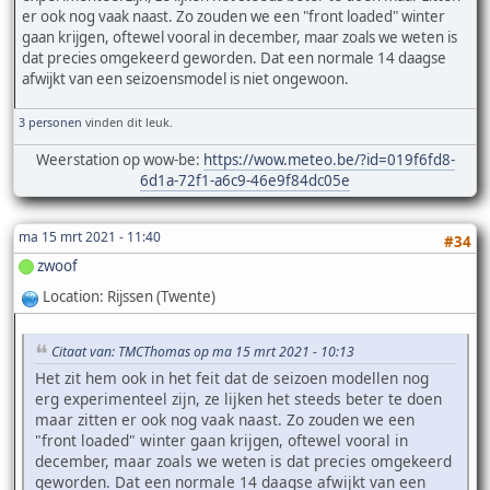
er ook nog vaak naast. Zo zouden we een "front loaded" winter
gaan krijgen, oftewel vooral in december, maar zoals we weten is
dat precies omgekeerd geworden. Dat een normale 14 daagse
afwijkt van een seizoensmodel is niet ongewoon.
3 personen
vinden dit leuk.
Weerstation op wow-be:
https://wow.meteo.be/?id=019f6fd8-
6d1a-72f1-a6c9-46e9f84dc05e
ma 15 mrt 2021 - 11:40
#34
zwoof
Location: Rijssen (Twente)
Citaat van: TMCThomas op ma 15 mrt 2021 - 10:13
Het zit hem ook in het feit dat de seizoen modellen nog
erg experimenteel zijn, ze lijken het steeds beter te doen
maar zitten er ook nog vaak naast. Zo zouden we een
"front loaded" winter gaan krijgen, oftewel vooral in
december, maar zoals we weten is dat precies omgekeerd
geworden. Dat een normale 14 daagse afwijkt van een