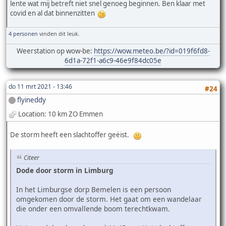
lente wat mij betreft niet snel genoeg beginnen. Ben klaar met
covid en al dat binnenzitten
4 personen
vinden dit leuk.
Weerstation op wow-be:
https://wow.meteo.be/?id=019f6fd8-
6d1a-72f1-a6c9-46e9f84dc05e
do 11 mrt 2021 - 13:46
#24
flyineddy
Location: 10 km ZO Emmen
De storm heeft een slachtoffer geëist.
Citeer
Dode door storm in Limburg
In het Limburgse dorp Bemelen is een persoon
omgekomen door de storm. Het gaat om een wandelaar
die onder een omvallende boom terechtkwam.