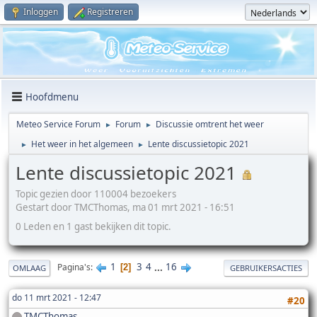
Inloggen
Registreren
Hoofdmenu
Meteo Service Forum
Forum
Discussie omtrent het weer
►
►
Het weer in het algemeen
Lente discussietopic 2021
►
►
Lente discussietopic 2021
Topic gezien door 110004 bezoekers
Gestart door TMCThomas, ma 01 mrt 2021 - 16:51
0 Leden en 1 gast bekijken dit topic.
1
3
4
...
16
Pagina's
2
OMLAAG
GEBRUIKERSACTIES
do 11 mrt 2021 - 12:47
#20
TMCThomas