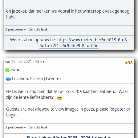
oh ja zeker, dat merken we vooral in het wintertopic vaak genoeg
haha.
3 personen
vinden dit leuk.
Weerstation op wow-be:
https://wow.meteo.be/?id=019f6fd8-
6d1a-72f1-a6c9-46e9f84dc05e
wo 17 mrt 2021 - 18:03
#36
zwoof
Location: Rijssen (Twente)
Het is wel rustig hier, dat terwijl GFS 20+ kaarten laat zien... Waar
zijn de lente liefhebbers?
Guests are not allowed to view images in posts, please
Register
or
Login
3 personen
vinden dit leuk.
Statistieken Winter 2025 - 2026 / zwoof.nl