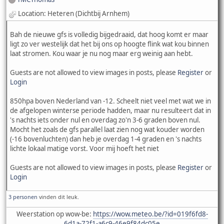
Location: Heteren (Dichtbij Arnhem)
Bah de nieuwe gfs is volledig bijgedraaid, dat hoog komt er maar
ligt zo ver westelijk dat het bij ons op hoogte flink wat kou binnen
laat stromen. Kou waar je nu nog maar erg weinig aan hebt.
Guests are not allowed to view images in posts, please
Register
or
Login
850hpa boven Nederland van -12. Scheelt niet veel met wat we in
de afgelopen winterse periode hadden, maar nu resulteert dat in
's nachts iets onder nul en overdag zo'n 3-6 graden boven nul.
Mocht het zoals de gfs parallel laat zien nog wat kouder worden
(-16 bovenluchten) dan heb je overdag 1-4 graden en 's nachts
lichte lokaal matige vorst. Voor mij hoeft het niet
Guests are not allowed to view images in posts, please
Register
or
Login
3 personen
vinden dit leuk.
Weerstation op wow-be:
https://wow.meteo.be/?id=019f6fd8-
6d1a-72f1-a6c9-46e9f84dc05e