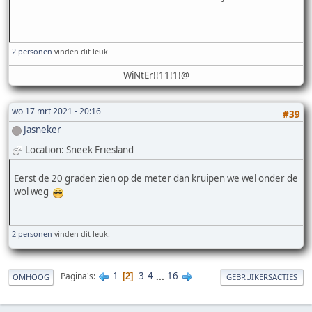
2 personen
vinden dit leuk.
WiNtEr!!11!1!@
wo 17 mrt 2021 - 20:16
#39
Jasneker
Location: Sneek Friesland
Eerst de 20 graden zien op de meter dan kruipen we wel onder de
wol weg
2 personen
vinden dit leuk.
1
3
4
...
16
Pagina's
2
OMHOOG
GEBRUIKERSACTIES