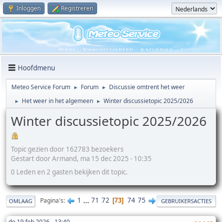
Inloggen
Registreren
Hoofdmenu
Meteo Service Forum
Forum
Discussie omtrent het weer
►
►
Het weer in het algemeen
Winter discussietopic 2025/2026
►
►
Winter discussietopic 2025/2026
Topic gezien door 162783 bezoekers
Gestart door Armand, ma 15 dec 2025 - 10:35
0 Leden en 2 gasten bekijken dit topic.
1
...
71
72
74
75
Pagina's
73
OMLAAG
GEBRUIKERSACTIES
do 19 feb 2026 - 13:40