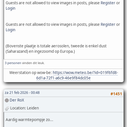
Guests are not allowed to view images in posts, please
Register
or
Login
Guests are not allowed to view images in posts, please
Register
or
Login
(Bovenste plaatje is totale aerosolen, tweede is enkel dust
(Saharazand) en ingezoomd op Europa.)
3 personen
vinden dit leuk.
Weerstation op wow-be:
https://wow.meteo.be/?id=019f6fd8-
6d1a-72f1-a6c9-46e9f84dc05e
za 21 feb 2026 - 00:48
#1451
Der RoX
Location: Leiden
Aardig warmtepompje zo...