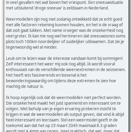
in veel gevallen net wat boven het vriespunt. Een sneeuwsituatie
met uitsluitend 'droge sneeuw' is zeldzaam in Nederland.
Weermodellen zijn nog niet zodanig ontwikkeld dat ze echt goed
met alle factoren rekening kunnen houden, en het is de vraag of
dat ooit gaat lukken. Met name vroeger was de onzekerheid nog
veel groter. Ik kan me nog wel herinneren dat sneeuwzones soms
plots toch 100km noordelijker of zuidelijker uitkwamen. Dat zie je
tegenwoordig wel al minder.
Leuk om te lezen waar de interesse vandaan komt bij sommigen!
Zelf interesseert het weer mij ook nog altijd. Ik wordt vooral
enthousiast van de verschillende weersextremen in de seizoenen.
Het heeft iets fascinerends en bovenal is het
bewonderingswaardig om tijdens deze extremen te zien hoe
machtig de natuur is.
Ik hoop eigenlijk ook dat de weermodellen niet perfect worden.
Die onzekerheid maakt het juist spannend en interessant om te
volgen. Met behulp van je eigen ervaring proberen inzicht te
krijgen in wat de weermodellen als output geven, dat vind ik altijd
heel interessant en leerzaam. Stel een weermodel geeft in de
toekomst aan dat het op 23 maart 2045 maximaal 8.3 graden
wordt met 4.4mm aan regen. Heel praktisch, dat wel, maar dat