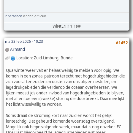
2 personen
vinden dit leuk.
WiNtEr!!11!1!@
ma 23 feb 2026 - 10:23
#1452
Armand
Location: Zuid-Limburg, Bunde
Qua winterweer valt er helaas weinig te melden voorlopig. We
komen in een zonaal patroon terecht met hogedrukgebieden die
zich vooral ten zuiden en oosten van ons blijven nestelen, en
lagedrukgebieden die verderop de oceaan overheersen. We
lijken meesttijds onder invloed van hogedrukgebieden te blijven,
met af en toe een (zwakke) storing die doorbreekt. Daarmee lijkt
het licht wisselvallig te worden.
Soms draait de stroming kort naar zuid en wordt het gelijk
lenteachtig. Dat gebeurd komende woensdag overtuigend.
Mogelijk ook begin volgende week, maar dat is nog onzeker. EC
Oper laat bijvoorbeeld de lagedrukgebieden wat meer