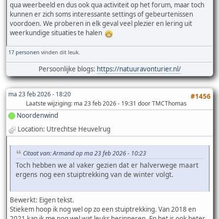
qua weerbeeld en dus ook qua activiteit op het forum, maar toch
kunnen er zich soms interessante settings of gebeurtenissen
voordoen. We proberen in elk geval veel plezier en lering uit
weerkundige situaties te halen
17 personen
vinden dit leuk.
Persoonlijke blogs:
https://natuuravonturier.nl/
ma 23 feb 2026 - 18:20
#1456
Laatste wijziging
: ma 23 feb 2026 - 19:31 door TMCThomas
Noordenwind
Location: Utrechtse Heuvelrug
Citaat van: Armand op ma 23 feb 2026 - 10:23
Toch hebben we al vaker gezien dat er halverwege maart
ergens nog een stuiptrekking van de winter volgt.
Bewerkt: Eigen tekst.
Stiekem hoop ik nog wel op zo een stuiptrekking. Van 2018 en
2021 kan ik me nog wel wat leuks herinneren. En het is ook beter