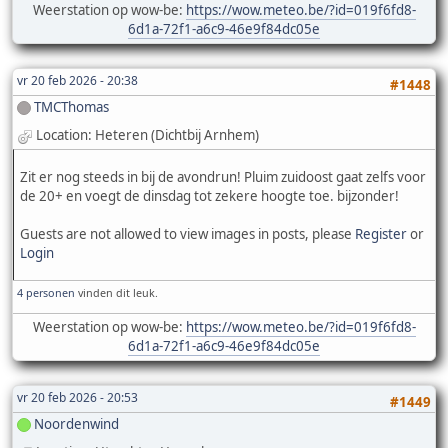
Weerstation op wow-be:
https://wow.meteo.be/?id=019f6fd8-
6d1a-72f1-a6c9-46e9f84dc05e
vr 20 feb 2026 - 20:38
#1448
TMCThomas
Location: Heteren (Dichtbij Arnhem)
Zit er nog steeds in bij de avondrun! Pluim zuidoost gaat zelfs voor
de 20+ en voegt de dinsdag tot zekere hoogte toe. bijzonder!
Guests are not allowed to view images in posts, please
Register
or
Login
4 personen
vinden dit leuk.
Weerstation op wow-be:
https://wow.meteo.be/?id=019f6fd8-
6d1a-72f1-a6c9-46e9f84dc05e
vr 20 feb 2026 - 20:53
#1449
Noordenwind