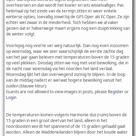
overheersen en dan wordt het koeler en iets wisselvalliger. Pas
helemaal op het einde van de termijn zitten er weer enkele
winterse opties, toevallig zowel bij de GFS Oper als EC Oper. Ze zijn
echter wel zwaar in de minderheid. Toch hebben we al vaker
gezien dat er halverwege maart ergens nog een stuiptrekking van
de winter volgt.
Voorlopig nog veel te ver weg natuurlijk. Dan nog even inzoomen
op woensdag, waar we zeer waarschijnlijk de eerste zachte dag
van het jaar gaan beleven met temperaturen boven de 15 graden
op veel plekken. Dinsdag zitten we nog met veel bewolking, die in
de nacht naar woensdag via het noorden het land verlaat.
Woensdag lijkt het dan overwegend zonnig te blijven. In de loop
van de middag nadert er wel wat hogere bewolking vanuit het
zuiden (blauwe kleur):
Guests are not allowed to view images in posts, please
Register
or
Login
De temperaturen komen volgens Harmonie dus (ruim) boven de
15 graden in een groot deel van het land, alleen in het
noordoosten wordt het spannend of de 15 graden gehaald gaat
worden. Alleen de Waddeneilanden blijven door het koude water