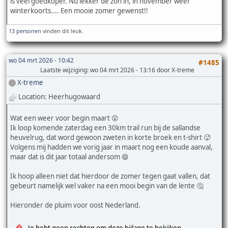
is veel goedkoper. Nu lekker de zon in, in november weer
winterkoorts.... Een mooie zomer gewenst!!
13 personen
vinden dit leuk.
wo 04 mrt 2026 - 10:42
#1485
Laatste wijziging
: wo 04 mrt 2026 - 13:16 door X-treme
X-treme
Location: Heerhugowaard
Wat een weer voor begin maart 😲
Ik loop komende zaterdag een 30km trail run bij de sallandse
heuvelrug, dat word gewoon zweten in korte broek en t-shirt 🥵
Volgens mij hadden we vorig jaar in maart nog een koude aanval,
maar dat is dit jaar totaal andersom 😄
Ik hoop alleen niet dat hierdoor de zomer tegen gaat vallen, dat
gebeurt namelijk wel vaker na een mooi begin van de lente 🤔
Hieronder de pluim voor oost Nederland.
Je hebt geen rechten om deze bijlage te bekijken.