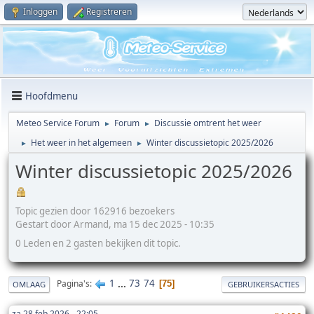
Inloggen
Registreren
Hoofdmenu
Meteo Service Forum
Forum
Discussie omtrent het weer
►
►
Het weer in het algemeen
Winter discussietopic 2025/2026
►
►
Winter discussietopic 2025/2026
Topic gezien door 162916 bezoekers
Gestart door Armand, ma 15 dec 2025 - 10:35
0 Leden en 2 gasten bekijken dit topic.
1
...
73
74
Pagina's
75
OMLAAG
GEBRUIKERSACTIES
za 28 feb 2026 - 22:05