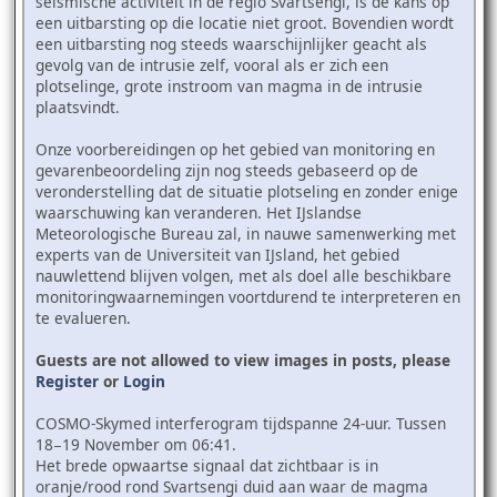
seismische activiteit in de regio Svartsengi, is de kans op
een uitbarsting op die locatie niet groot. Bovendien wordt
een uitbarsting nog steeds waarschijnlijker geacht als
gevolg van de intrusie zelf, vooral als er zich een
plotselinge, grote instroom van magma in de intrusie
plaatsvindt.
Onze voorbereidingen op het gebied van monitoring en
gevarenbeoordeling zijn nog steeds gebaseerd op de
veronderstelling dat de situatie plotseling en zonder enige
waarschuwing kan veranderen. Het IJslandse
Meteorologische Bureau zal, in nauwe samenwerking met
experts van de Universiteit van IJsland, het gebied
nauwlettend blijven volgen, met als doel alle beschikbare
monitoringwaarnemingen voortdurend te interpreteren en
te evalueren.
Guests are not allowed to view images in posts, please
Register
or
Login
COSMO-Skymed interferogram tijdspanne 24-uur. Tussen
18−19 November om 06:41.
Het brede opwaartse signaal dat zichtbaar is in
oranje/rood rond Svartsengi duid aan waar de magma