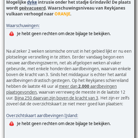
Mogelijke
dyke
intrusie onder het stadje Grindavík! De plaats
wordt
geëvacueerd
. Waarschuwingsniveau van Reykjanes
vulkaan verhoogd naar
ORANJE
.
Waarschuwingen:
Je hebt geen rechten om deze bijlage te bekijken.
Na al zeker 2 weken seismische onrust in het gebied lijkt er nu een
plotselinge versnelling in te zitten. Eerder vandaag begon een
nieuwe aardbevingszwerm, net als afgelopen weken al vaker
gebeurde, met enkele honderden aardbevingen, waarvan enkele
boven de kracht van 3. Sinds het middaguur is echter het aantal
aardbevingen drastisch gestegen. Op het Reykjanes schiereiland
hebben de laatste 48 uur al
meer dan
2.000
aardbevingen
plaatsgevonden
, waarvan verreweg de meeste in de laatste 12
uur.
Bijna 250 daarvan zijn boven de kracht van 3
. Het zijn er zelfs
zoveel dat de overzichtskaart ze niet meer goed kan plaatsen:
Overzichtskaart aardbevingen IJsland:
Je hebt geen rechten om deze bijlage te bekijken.