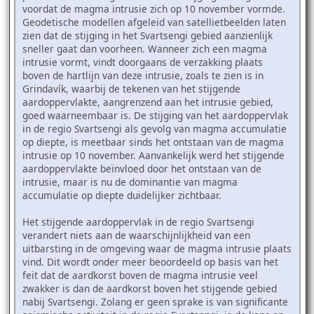
voordat de magma intrusie zich op 10 november vormde.
Geodetische modellen afgeleid van satellietbeelden laten
zien dat de stijging in het Svartsengi gebied aanzienlijk
sneller gaat dan voorheen. Wanneer zich een magma
intrusie vormt, vindt doorgaans de verzakking plaats
boven de hartlijn van deze intrusie, zoals te zien is in
Grindavík, waarbij de tekenen van het stijgende
aardoppervlakte, aangrenzend aan het intrusie gebied,
goed waarneembaar is. De stijging van het aardoppervlak
in de regio Svartsengi als gevolg van magma accumulatie
op diepte, is meetbaar sinds het ontstaan van de magma
intrusie op 10 november. Aanvankelijk werd het stijgende
aardoppervlakte beïnvloed door het ontstaan van de
intrusie, maar is nu de dominantie van magma
accumulatie op diepte duidelijker zichtbaar.
Het stijgende aardoppervlak in de regio Svartsengi
verandert niets aan de waarschijnlijkheid van een
uitbarsting in de omgeving waar de magma intrusie plaats
vind. Dit wordt onder meer beoordeeld op basis van het
feit dat de aardkorst boven de magma intrusie veel
zwakker is dan de aardkorst boven het stijgende gebied
nabij Svartsengi. Zolang er geen sprake is van significante