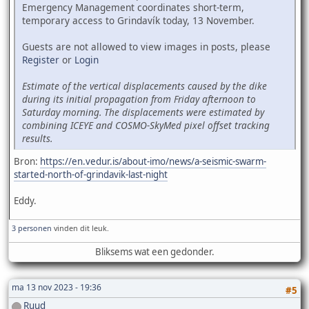
Emergency Management coordinates short-term,
temporary access to Grindavík today, 13 November.
Guests are not allowed to view images in posts, please
Register
or
Login
Estimate of the vertical displacements caused by the dike
during its initial propagation from Friday afternoon to
Saturday morning. The displacements were estimated by
combining ICEYE and COSMO-SkyMed pixel offset tracking
results.
Bron:
https://en.vedur.is/about-imo/news/a-seismic-swarm-
started-north-of-grindavik-last-night
Eddy.
3 personen
vinden dit leuk.
Bliksems wat een gedonder.
ma 13 nov 2023 - 19:36
#5
Ruud