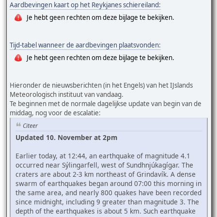
Aardbevingen kaart op het Reykjanes schiereiland:
Je hebt geen rechten om deze bijlage te bekijken.
Tijd-tabel wanneer de aardbevingen plaatsvonden:
Je hebt geen rechten om deze bijlage te bekijken.
Hieronder de nieuwsberichten (in het Engels) van het IJslands
Meteorologisch instituut van vandaag.
Te beginnen met de normale dagelijkse update van begin van de
middag, nog voor de escalatie:
Citeer
Updated 10. November at 2pm
Earlier today, at 12:44, an earthquake of magnitude 4.1
occurred near Sýlingarfell, west of Sundhnjúkagígar. The
craters are about 2-3 km northeast of Grindavík. A dense
swarm of earthquakes began around 07:00 this morning in
the same area, and nearly 800 quakes have been recorded
since midnight, including 9 greater than magnitude 3. The
depth of the earthquakes is about 5 km. Such earthquake