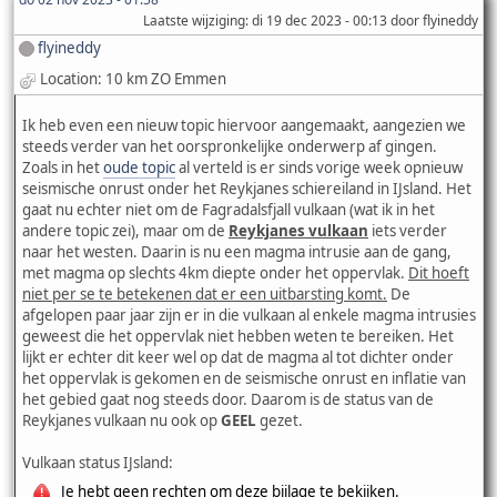
Laatste wijziging
: di 19 dec 2023 - 00:13 door flyineddy
flyineddy
Location: 10 km ZO Emmen
Ik heb even een nieuw topic hiervoor aangemaakt, aangezien we
steeds verder van het oorspronkelijke onderwerp af gingen.
Zoals in het
oude topic
al verteld is er sinds vorige week opnieuw
seismische onrust onder het Reykjanes schiereiland in IJsland. Het
gaat nu echter niet om de Fagradalsfjall vulkaan (wat ik in het
andere topic zei), maar om de
Reykjanes vulkaan
iets verder
naar het westen. Daarin is nu een magma intrusie aan de gang,
met magma op slechts 4km diepte onder het oppervlak.
Dit hoeft
niet per se te betekenen dat er een uitbarsting komt.
De
afgelopen paar jaar zijn er in die vulkaan al enkele magma intrusies
geweest die het oppervlak niet hebben weten te bereiken. Het
lijkt er echter dit keer wel op dat de magma al tot dichter onder
het oppervlak is gekomen en de seismische onrust en inflatie van
het gebied gaat nog steeds door. Daarom is de status van de
Reykjanes vulkaan nu ook op
GEEL
gezet.
Vulkaan status IJsland:
Je hebt geen rechten om deze bijlage te bekijken.