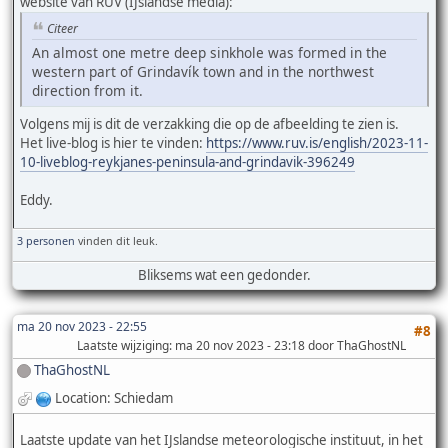
website van RÚV (IJslandse media):
Citeer
An almost one metre deep sinkhole was formed in the
western part of Grindavík town and in the northwest
direction from it.
Volgens mij is dit de verzakking die op de afbeelding te zien is.
Het live-blog is hier te vinden:
https://www.ruv.is/english/2023-11-
10-liveblog-reykjanes-peninsula-and-grindavik-396249
Eddy.
3 personen
vinden dit leuk.
Bliksems wat een gedonder.
ma 20 nov 2023 - 22:55
#8
Laatste wijziging
: ma 20 nov 2023 - 23:18 door ThaGhostNL
ThaGhostNL
Location: Schiedam
Laatste update van het IJslandse meteorologische instituut, in het