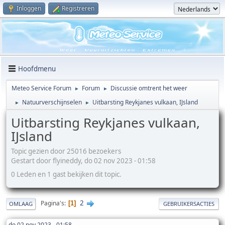
Inloggen
Registreren
Hoofdmenu
Meteo Service Forum
Forum
Discussie omtrent het weer
►
►
Natuurverschijnselen
Uitbarsting Reykjanes vulkaan, IJsland
►
►
Uitbarsting Reykjanes vulkaan,
IJsland
Topic gezien door 25016 bezoekers
Gestart door flyineddy, do 02 nov 2023 - 01:58
0 Leden en 1 gast bekijken dit topic.
2
Pagina's
1
OMLAAG
GEBRUIKERSACTIES
do 02 nov 2023 - 01:58