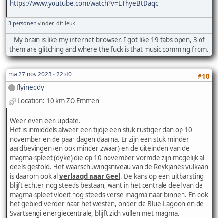
https://www.youtube.com/watch?v=LThyeBtDaqc
3 personen
vinden dit leuk.
My brain is like my internet browser. I got like 19 tabs open, 3 of
them are glitching and where the fuck is that music comming from.
ma 27 nov 2023 - 22:40
#10
flyineddy
Location: 10 km ZO Emmen
Weer even een update.
Het is inmiddels alweer een tijdje een stuk rustiger dan op 10
november en de paar dagen daarna. Er zijn een stuk minder
aardbevingen (en ook minder zwaar) en de uiteinden van de
magma-spleet (dyke) die op 10 november vormde zijn mogelijk al
deels gestold. Het waarschuwingsniveau van de Reykjanes vulkaan
is daarom ook al
verlaagd naar Geel
. De kans op een uitbarsting
blijft echter nog steeds bestaan, want in het centrale deel van de
magma-spleet vloeit nog steeds verse magma naar binnen. En ook
het gebied verder naar het westen, onder de Blue-Lagoon en de
Svartsengi energiecentrale, blijft zich vullen met magma.