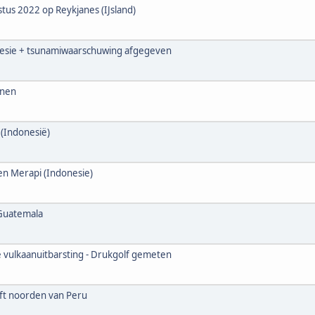
tus 2022 op Reykjanes (IJsland)
nesie + tsunamiwaarschuwing afgegeven
jnen
 (Indonesië)
en Merapi (Indonesie)
 Guatemala
 vulkaanuitbarsting - Drukgolf gemeten
eft noorden van Peru