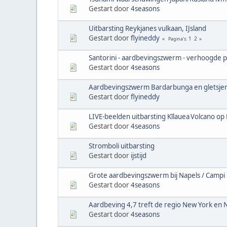
Gestart door
4seasons
Uitbarsting Reykjanes vulkaan, IJsland
Gestart door
flyineddy
1
2
Pagina's
Santorini - aardbevingszwerm - verhoogde 
Gestart door
4seasons
Aardbevingszwerm Bardarbunga en gletsjerv
Gestart door
flyineddy
LIVE-beelden uitbarsting Kīlauea Volcano op
Gestart door
4seasons
Stromboli uitbarsting
Gestart door
ijstijd
Grote aardbevingszwerm bij Napels / Campi Fl
Gestart door
4seasons
Aardbeving 4,7 treft de regio New York en 
Gestart door
4seasons