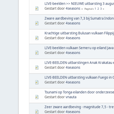
LIVE-beelden >> NIEUWE uitbarsting 3 augus
Gestart door
4seasons
1
2
3
Pagina's
Zware aardbeving van 7,3 bij Sumatra Indo
Gestart door
4seasons
Krachtige uitbarsting Bulusan vulkaan Filippi
Gestart door
4seasons
LIVE-beelden vulkaan Semeru op eiland Java
Gestart door
4seasons
LIVE-BEELDEN uitbarstingen Anak Krakatau 
Gestart door
4seasons
LIVE-BEELDEN uitbarsting vulkaan Fuego in
Gestart door
4seasons
Tsunami op Tonga eilanden door onderzeese
Gestart door
vnauta
Zeer zware aardbeving - magnitude 7,5 - tr
Gestart door
4seasons