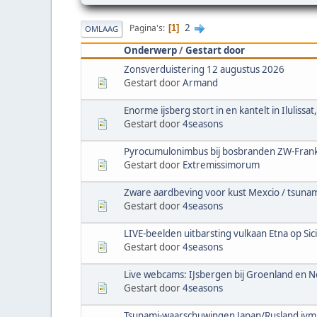
2
Pagina's
1
OMLAAG
Onderwerp
/
Gestart door
Zonsverduistering 12 augustus 2026
Gestart door
Armand
Enorme ijsberg stort in en kantelt in Ilulissa
Gestart door
4seasons
Pyrocumulonimbus bij bosbranden ZW-Frank
Gestart door
Extremissimorum
Zware aardbeving voor kust Mexcio / tsun
Gestart door
4seasons
LIVE-beelden uitbarsting vulkaan Etna op Sici
Gestart door
4seasons
Live webcams: IJsbergen bij Groenland en N
Gestart door
4seasons
Tsunami-waarschuwingen Japan/Rusland ivm