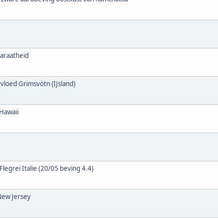
paraatheid
loed Grimsvötn (IJsland)
 Hawaii
egrei Italie (20/05 beving 4.4)
New Jersey