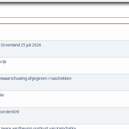
t, Groenland 25 juli 2026
rijk
amiwaarschuwing afgegeven / naschokken
lie
oorderlicht
 zware aardbeving oostkust van Kamchatka