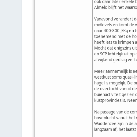
ook daar later enkele 
Almelo blijft het waars
Vanavond verandert de
midlevels en komt de 
naar 400-800 J/Kg en 
toenemend met de hoog
heeft iets te krimpen 
Mocht dat enigszins ui
en SCP lichtelijk uit o
afwijkend gedrag vert
Meer aannemelijk is ee
westkust soms quasi-li
hagel is mogelijk. De 
de overtocht vanuit de
buienactiviteit gezien
kustprovincies is. Nee
Na passage van de comm
bovenlucht vanuit het
Waddenzee zijn in de 
langzaam af, het laats