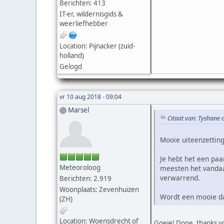
Berichten: 413
IT-er, wildernisgids &
weerliefhebber
Location: Pijnacker (zuid-
holland)
Gelogd
vr 10 aug 2018 - 09:04
Marsel
Citaat van: Tyshane 
Mooie uiteenzetting
Je hebt het een paa
Meteoroloog
meesten het vandaa
verwarrend.
Berichten: 2.919
Woonplaats: Zevenhuizen
Wordt een mooie dag
(ZH)
Location: Woensdrecht of
Goeie! Done, thanks vo