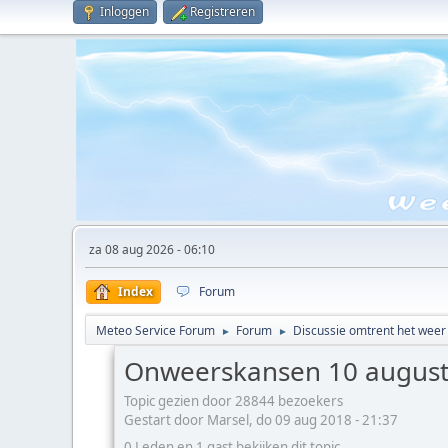
Inloggen
Registreren
za 08 aug 2026 - 06:10
Index
Forum
Meteo Service Forum
Forum
Discussie omtrent het weer
►
►
Onweerskansen 10 august
Topic gezien door 28844 bezoekers
Gestart door Marsel, do 09 aug 2018 - 21:37
0 Leden en 1 gast bekijken dit topic.