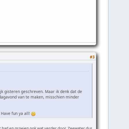
#3
jk gisteren geschreven. Maar ik denk dat de
ijdagavond van te maken, misschien minder
 Have fun ya all!
cht had en groeien ook wat verder door. Zeewater dus