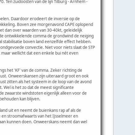
. Ten zuidoosten van de lijn Tilburg - Arnhem -
oelen. Daardoor erodeert de inversie op de
ontwikkeling. Boven zee morgenavond CAPE oplopend
 dan over waarden van 30-40kt, geleidelijk
an de ontwikkelende comma de grondwind de neiging
 stabilisatie boven land eenzelfde effect hebben.
ondgevoede convectie. Niet voor niets slaat de STP
k maar wellicht dat een enkele bui nét even
ngs het 'KF' van de comma. Zeker richting de
kust. Onweerskansen zijn uiteraard groot en ook
ust zitten als het systeem in de loop van de avond
 Wel is het zo dat de meest significante
de zwaarste windstoten eigenlijk alleen voor de
 behouden kan blijven.
land uit en neemt de buienkans rap af als de
 en stroomafwaarts van het IJsselmeer en
en aan kunnen doen. Onweerskans neemt dan wel