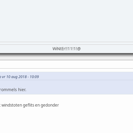
WiNtEr!!11!1!@
op vr 10 aug 2018 - 10:09
rommels hier.
t windstoten geflits en gedonder