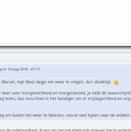
op vr 10 aug 2018 - 07:15
 Marsel, top! Mooi dagje om weer te volgen, da's duidelijk.
r keer over morgenochtend en morgenavond, je hebt dit waarschijnli
g lezen, dus misschien is het handiger om er vrijdagochtend en vr
 om buiten het weer te beleven, vooral veel kijken naar de wolken.
or de oplettendheid. Buien zijn net wat elektrisch actiever dan ik geda