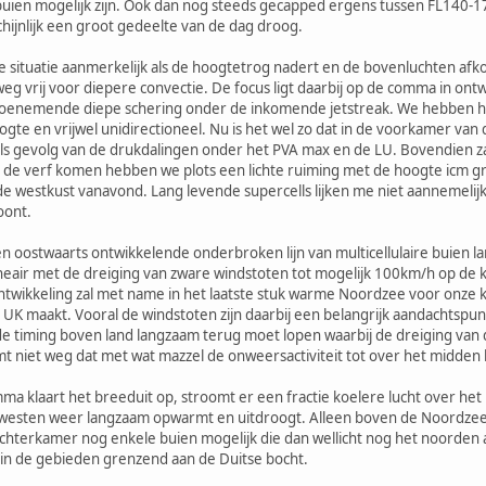
buien mogelijk zijn. Ook dan nog steeds gecapped ergens tussen FL140-170
chijnlijk een groot gedeelte van de dag droog.
 situatie aanmerkelijk als de hoogtetrog nadert en de bovenluchten afk
weg vrij voor diepere convectie. De focus ligt daarbij op de comma in 
toenemende diepe schering onder de inkomende jetstreak. We hebben het
te en vrijwel unidirectioneel. Nu is het wel zo dat in de voorkamer v
als gevolg van de drukdalingen onder het PVA max en de LU. Bovendien zal
t de verf komen hebben we plots een lichte ruiming met de hoogte icm gr
p de westkust vanavond. Lang levende supercells lijken me niet aannemelij
oont.
n oostwaarts ontwikkelende onderbroken lijn van multicellulaire buien la
neair met de dreiging van zware windstoten tot mogelijk 100km/h op de 
ontwikkeling zal met name in het laatste stuk warme Noordzee voor onze k
 UK maakt. Vooral de windstoten zijn daarbij een belangrijk aandachtspunt.
 de timing boven land langzaam terug moet lopen waarbij de dreiging van 
mt niet weg dat met wat mazzel de onweersactiviteit tot over het midden
a klaart het breeduit op, stroomt er een fractie koelere lucht over het 
 westen weer langzaam opwarmt en uitdroogt. Alleen boven de Noordzee
achterkamer nog enkele buien mogelijk die dan wellicht nog het noord
t in de gebieden grenzend aan de Duitse bocht.