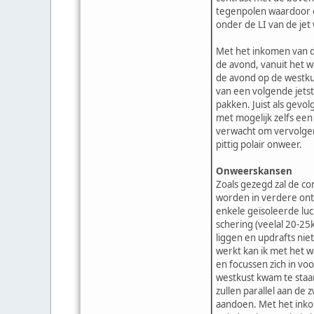
tegenpolen waardoor ev
onder de LI van de je
Met het inkomen van de
de avond, vanuit het w
de avond op de westku
van een volgende jetst
pakken. Juist als gevo
met mogelijk zelfs ee
verwacht om vervolgens
pittig polair onweer.
Onweerskansen
Zoals gezegd zal de co
worden in verdere ontw
enkele geïsoleerde luc
schering (veelal 20-25
liggen en updrafts niet
werkt kan ik met het w
en focussen zich in vo
westkust kwam te staan
zullen parallel aan de
aandoen. Met het inkom