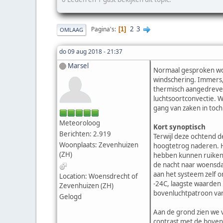
2
3
Pagina's
1
OMLAAG
do 09 aug 2018 - 21:37
Marsel
Normaal gesproken wor
windschering. Immers, 
thermisch aangedreven 
luchtsoortconvectie. W
gang van zaken in toch
Meteoroloog
Kort synoptisch
Berichten: 2.919
Terwijl deze ochtend d
Woonplaats: Zevenhuizen
hoogtetrog naderen. H
(ZH)
hebben kunnen ruiken.
de nacht naar woensdag
aan het systeem zelf o
Location: Woensdrecht of
-24C, laagste waarden
Zevenhuizen (ZH)
bovenluchtpatroon vanu
Gelogd
Aan de grond zien we v
contrast met de bovenl