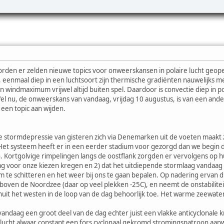
den er zelden nieuwe topics voor onweerskansen in polaire lucht geopen
eenmaal diep in een luchtsoort zijn thermische gradiënten nauwelijks mee
windmaximum vrijwel altijd buiten spel. Daardoor is convectie diep in pol
el nu, de onweerskans van vandaag, vrijdag 10 augustus, is van een ander
 een topic aan wijden.
e stormdepressie van gisteren zich via Denemarken uit de voeten maakt 
et systeem heeft er in een eerder stadium voor gezorgd dan we begin 
 Kortgolvige rimpelingen langs de oostflank zorgden er vervolgens op h
 voor onze kiezen kregen en 2) dat het uitdiepende stormlaag vandaag l
m te schitteren en het weer bij ons te gaan bepalen. Op nadering ervan 
 boven de Noordzee (daar op veel plekken -25C), en neemt de onstabilite
it het westen in de loop van de dag behoorlijk toe. Het warme zeewater z
andaag een groot deel van de dag echter juist een vlakke anticyclonale k
ucht alwaar constant een fors cyclonaal gekromd stromingspatroon aanwe