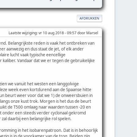
AFDRUKKEN
Laatste wijziging
: vr 10 aug 2018 - 09:57 door Marsel
d. Belangrijkste reden is vaak het ontbreken van
r aanwezig en dus staat de jet, of elk ander
aire lucht vaak typische eencellige
 kaliber. Vandaar dat we er tegen de gebruikelijke
zien we vanuit het westen een langgolvige
deze week even kortdurend aan de Spaanse hitte
un beurt weer voor dat we 1) de onweersbuien in
angs onze kust trok. Morgen is het dus de beurt
duikt de T500 omlaag naar waarden tussen -20 en
it onder een steeds verder cyclonaal gekromd
al daarbij een belangrijke rol spelen.
romming in het isobarenpatroon. Dat is in behoorlijk
zig is in de voorkamer van de trog. Beiden zijn