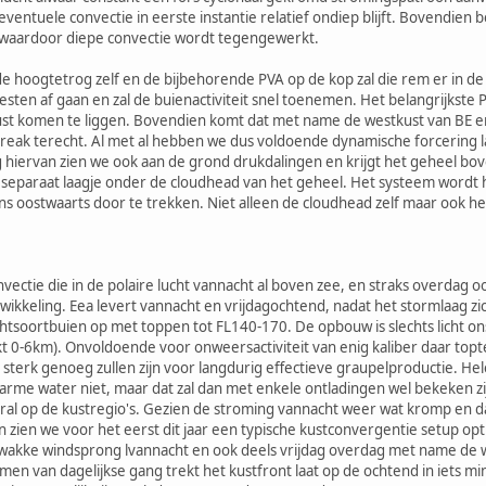
entuele convectie in eerste instantie relatief ondiep blijft. Bovendien
t waardoor diepe convectie wordt tegengewerkt.
 hoogtetrog zelf en de bijbehorende PVA op de kop zal die rem er in de 
esten af gaan en zal de buienactiviteit snel toenemen. Het belangrijkste
st komen te liggen. Bovendien komt dat met name de westkust van BE en
reak terecht. Al met al hebben we dus voldoende dynamische forcering la
lg hiervan zien we ook aan de grond drukdalingen en krijgt het geheel b
n separaat laagje onder de cloudhead van het geheel. Het systeem word
 oostwaarts door te trekken. Niet alleen de cloudhead zelf maar ook het 
nvectie die in de polaire lucht vannacht al boven zee, en straks overdag 
ikkeling. Eea levert vannacht en vrijdagochtend, nadat het stormlaag zich
htsoortbuien op met toppen tot FL140-170. De opbouw is slechts licht o
kt 0-6km). Onvoldoende voor onweersactiviteit van enig kaliber daar top
 sterk genoeg zullen zijn voor langdurig effectieve graupelproductie. Hele
arme water niet, maar dat zal dan met enkele ontladingen wel bekeken zij
oral op de kustregio's. Gezien de stroming vannacht weer wat kromp en 
 zien we voor het eerst dit jaar een typische kustconvergentie setup opt
 zwakke windsprong lvannacht en ook deels vrijdag overdag met name de 
en van dagelijkse gang trekt het kustfront laat op de ochtend in iets 