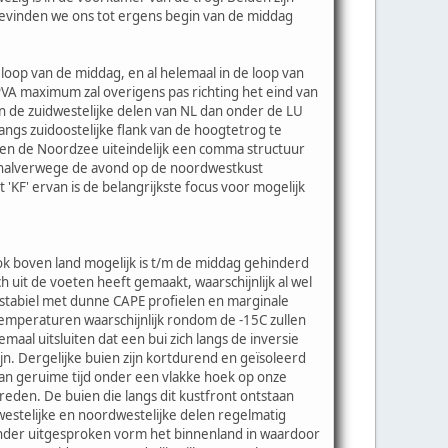
 bevinden we ons tot ergens begin van de middag
loop van de middag, en al helemaal in de loop van
 PVA maximum zal overigens pas richting het eind van
 de zuidwestelijke delen van NL dan onder de LU
ngs zuidoostelijke flank van de hoogtetrog te
oven de Noordzee uiteindelijk een comma structuur
t halverwege de avond op de noordwestkust
'KF' ervan is de belangrijkste focus voor mogelijk
ook boven land mogelijk is t/m de middag gehinderd
 uit de voeten heeft gemaakt, waarschijnlijk al wel
nstabiel met dunne CAPE profielen en marginale
temperaturen waarschijnlijk rondom de -15C zullen
maal uitsluiten dat een bui zich langs de inversie
n. Dergelijke buien zijn kortdurend en geïsoleerd
dan geruime tijd onder een vlakke hoek op onze
reden. De buien die langs dit kustfront ontstaan
westelijke en noordwestelijke delen regelmatig
minder uitgesproken vorm het binnenland in waardoor