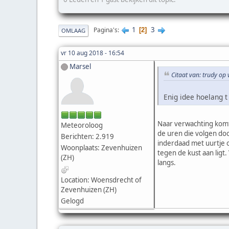
1
3
Pagina's
2
OMLAAG
vr 10 aug 2018 - 16:54
Marsel
Citaat van: trudy op
Enig idee hoelang t 
Naar verwachting komt 
Meteoroloog
de uren die volgen doo
Berichten: 2.919
inderdaad met uurtje o
Woonplaats: Zevenhuizen
tegen de kust aan ligt
(ZH)
langs.
Location: Woensdrecht of
Zevenhuizen (ZH)
Gelogd