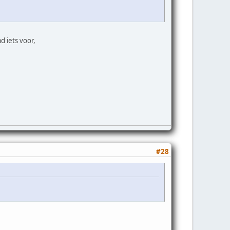
d iets voor,
#28