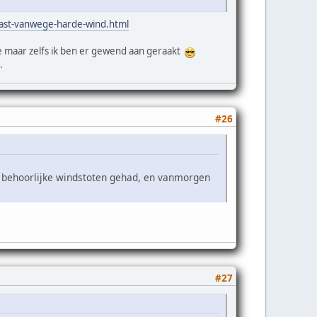
last-vanwege-harde-wind.html
te maar zelfs ik ben er gewend aan geraakt
.
#26
h behoorlijke windstoten gehad, en vanmorgen
#27