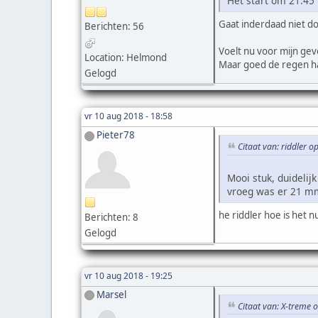
Het start om 21:45
Gaat inderdaad niet do
Berichten: 56
Voelt nu voor mijn gev
Location: Helmond
Maar goed de regen ha
Gelogd
vr 10 aug 2018 - 18:58
Pieter78
Citaat van: riddler o
Mooi stuk, duideli
vroeg was er 21 mm
he riddler hoe is het n
Berichten: 8
Gelogd
vr 10 aug 2018 - 19:25
Marsel
Citaat van: X-treme 