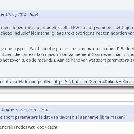
p vr 10 aug 2018 - 16:54
rigens lijnvormig zijn, mogelijk zelfs LEWP-achtig wanneer het tegen 
dhead inclusief kleinschalig laag trekt overigens net ten noorden van
. je openigspost. Wat bedoel je precies met comma en cloudhead? Bedoel 
nt zien, die dan een kommavorm kan aannemen? Gaandeweg had ik trouw
als het zover is, op de radar dus. Aan de hand van wat soort parameters i
cript voor Hellmanngetallen:
https://github.com/GeneralDuke9/Hellma
uke op vr 10 aug 2018 - 17:10
t soort parameters is dat van tevoren al aannemelijk te maken?
neral! Precies wat ik ook dacht!