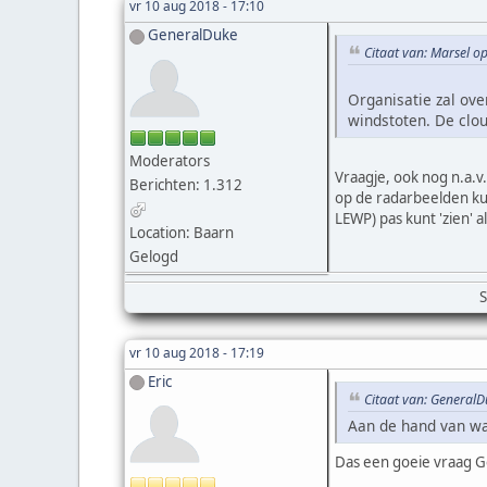
vr 10 aug 2018 - 17:10
GeneralDuke
Citaat van: Marsel o
Organisatie zal ove
windstoten. De clou
Moderators
Vraagje, ook nog n.a.v
Berichten: 1.312
op de radarbeelden ku
LEWP) pas kunt 'zien' 
Location: Baarn
Gelogd
S
vr 10 aug 2018 - 17:19
Eric
Citaat van: GeneralD
Aan de hand van wa
Das een goeie vraag Ge