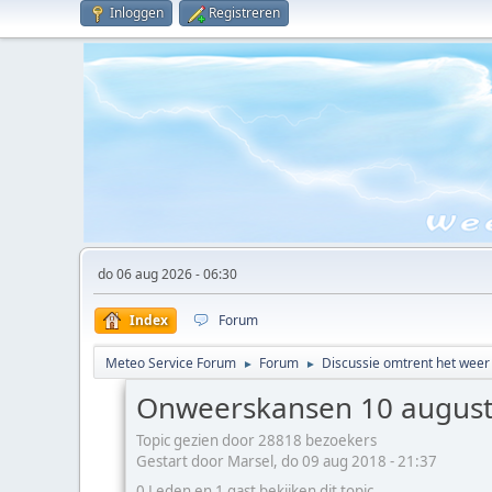
Inloggen
Registreren
do 06 aug 2026 - 06:30
Index
Forum
Meteo Service Forum
Forum
Discussie omtrent het weer
►
►
Onweerskansen 10 august
Topic gezien door 28818 bezoekers
Gestart door Marsel, do 09 aug 2018 - 21:37
0 Leden en 1 gast bekijken dit topic.