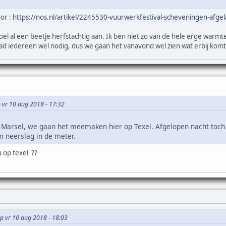
or :
https://nos.nl/artikel/2245530-vuurwerkfestival-scheveningen-afge
oel al een beetje herfstachtig aan. Ik ben niet zo van de hele erge warm
d iedereen wel nodig, dus we gaan het vanavond wel zien wat erbij komt
p vr 10 aug 2018 - 17:32
jk Marsel, we gaan het meemaken hier op Texel. Afgelopen nacht toc
 neerslag in de meter.
u op texel ??
op vr 10 aug 2018 - 18:03