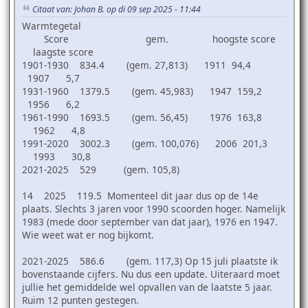
Citaat van: Johan B. op di 09 sep 2025 - 11:44
Warmtegetal
Score gem. hoogste score
laagste score
1901-1930 834.4 (gem. 27,813) 1911 94,4
1907 5,7
1931-1960 1379.5 (gem. 45,983) 1947 159,2
1956 6,2
1961-1990 1693.5 (gem. 56,45) 1976 163,8
1962 4,8
1991-2020 3002.3 (gem. 100,076) 2006 201,3
1993 30,8
2021-2025 529 (gem. 105,8)
14 2025 119.5 Momenteel dit jaar dus op de 14e
plaats. Slechts 3 jaren voor 1990 scoorden hoger. Namelijk
1983 (mede door september van dat jaar), 1976 en 1947.
Wie weet wat er nog bijkomt.
2021-2025 586.6 (gem. 117,3) Op 15 juli plaatste ik
bovenstaande cijfers. Nu dus een update. Uiteraard moet
jullie het gemiddelde wel opvallen van de laatste 5 jaar.
Ruim 12 punten gestegen.