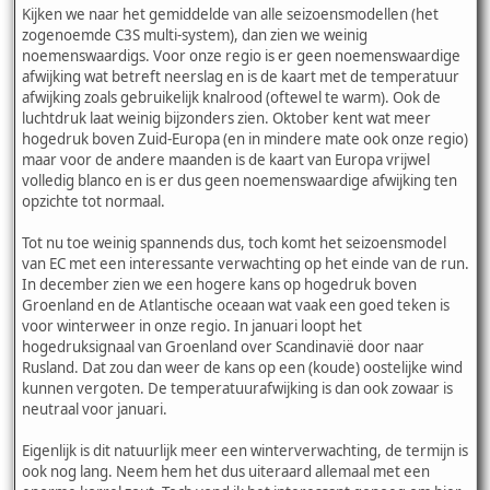
Kijken we naar het gemiddelde van alle seizoensmodellen (het
zogenoemde C3S multi-system), dan zien we weinig
noemenswaardigs. Voor onze regio is er geen noemenswaardige
afwijking wat betreft neerslag en is de kaart met de temperatuur
afwijking zoals gebruikelijk knalrood (oftewel te warm). Ook de
luchtdruk laat weinig bijzonders zien. Oktober kent wat meer
hogedruk boven Zuid-Europa (en in mindere mate ook onze regio)
maar voor de andere maanden is de kaart van Europa vrijwel
volledig blanco en is er dus geen noemenswaardige afwijking ten
opzichte tot normaal.
Tot nu toe weinig spannends dus, toch komt het seizoensmodel
van EC met een interessante verwachting op het einde van de run.
In december zien we een hogere kans op hogedruk boven
Groenland en de Atlantische oceaan wat vaak een goed teken is
voor winterweer in onze regio. In januari loopt het
hogedruksignaal van Groenland over Scandinavië door naar
Rusland. Dat zou dan weer de kans op een (koude) oostelijke wind
kunnen vergoten. De temperatuurafwijking is dan ook zowaar is
neutraal voor januari.
Eigenlijk is dit natuurlijk meer een winterverwachting, de termijn is
ook nog lang. Neem hem het dus uiteraard allemaal met een