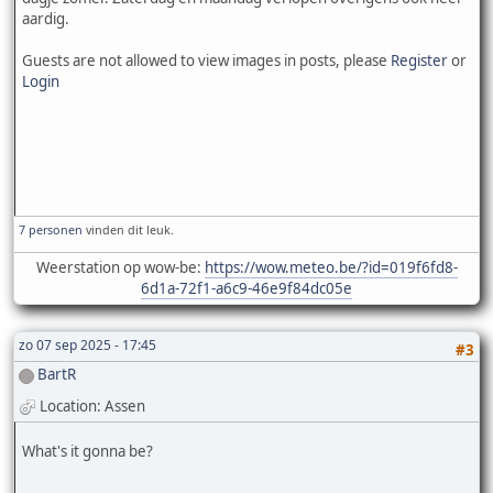
aardig.
Guests are not allowed to view images in posts, please
Register
or
Login
7 personen
vinden dit leuk.
Weerstation op wow-be:
https://wow.meteo.be/?id=019f6fd8-
6d1a-72f1-a6c9-46e9f84dc05e
zo 07 sep 2025 - 17:45
#3
BartR
Location: Assen
What's it gonna be?