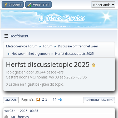
Inloggen
Registreren
Hoofdmenu
Meteo Service Forum
Forum
Discussie omtrent het weer
►
►
Het weer in het algemeen
Herfst discussietopic 2025
►
►
Herfst discussietopic 2025
Topic gezien door 39344 bezoekers
Gestart door TMCThomas, wo 03 sep 2025 - 00:35
0 Leden en 1 gast bekijken dit topic.
2
3
...
11
Pagina's
1
OMLAAG
GEBRUIKERSACTIES
wo 03 sep 2025 - 00:35
TMCThomas