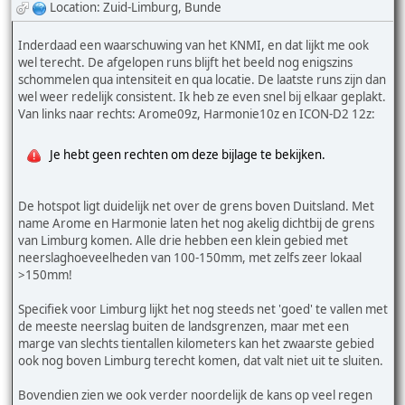
Location: Zuid-Limburg, Bunde
Inderdaad een waarschuwing van het KNMI, en dat lijkt me ook
wel terecht. De afgelopen runs blijft het beeld nog enigszins
schommelen qua intensiteit en qua locatie. De laatste runs zijn dan
wel weer redelijk consistent. Ik heb ze even snel bij elkaar geplakt.
Van links naar rechts: Arome09z, Harmonie10z en ICON-D2 12z:
Je hebt geen rechten om deze bijlage te bekijken.
De hotspot ligt duidelijk net over de grens boven Duitsland. Met
name Arome en Harmonie laten het nog akelig dichtbij de grens
van Limburg komen. Alle drie hebben een klein gebied met
neerslaghoeveelheden van 100-150mm, met zelfs zeer lokaal
>150mm!
Specifiek voor Limburg lijkt het nog steeds net 'goed' te vallen met
de meeste neerslag buiten de landsgrenzen, maar met een
marge van slechts tientallen kilometers kan het zwaarste gebied
ook nog boven Limburg terecht komen, dat valt niet uit te sluiten.
Bovendien zien we ook verder noordelijk de kans op veel regen