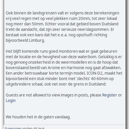
Ook binnen de landsgrenzen valt er volgens deze berekeningen
vrij veel regen met op veel plekken ruim 20mm, tot zeer lokaal
nog meer dan 50mm. Echter vooral dat gebied boven Duitsland
trekt de aandacht, dat zijn zeer serieuze neerslagsommen. Er
bestaat ook een kans dat het e.e.a. nog opschuift richting
bijvoorbeeld Limburg.
Het blijft komende runs goed monitoren wat er gaat gebeuren
met de locatie en de hevigheid van deze waterbom. Gelukkig is er
nog genoeg onzekerheid in de weermodellen en is de hoop dat
bovenstaand beeld van Arome en Harmonie nog gaat afzwakken.
Een ander betrouwbaar korte termijn model, ICON-D2, maakt het
bijvoorbeeld een stuk minder bont met 'slechts' 40-60mm op
uitgebreidere schaal, ook net over de grens in Duitsland:
Guests are not allowed to view images in posts, please
Register
or
Login
We houden het in de gaten vandaag.
9 personen
vinden dit leuk.