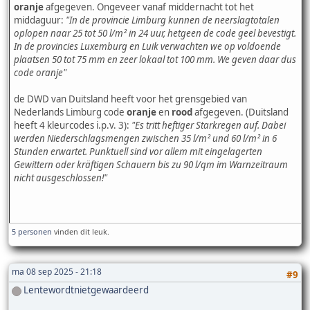
oranje
afgegeven. Ongeveer vanaf middernacht tot het
middaguur:
"In de provincie Limburg kunnen de neerslagtotalen
oplopen naar 25 tot 50 l/m² in 24 uur, hetgeen de code geel bevestigt.
In de provincies Luxemburg en Luik verwachten we op voldoende
plaatsen 50 tot 75 mm en zeer lokaal tot 100 mm. We geven daar dus
code oranje"
de DWD van Duitsland heeft voor het grensgebied van
Nederlands Limburg code
oranje
en
rood
afgegeven. (Duitsland
heeft 4 kleurcodes i.p.v. 3):
"Es tritt heftiger Starkregen auf. Dabei
werden Niederschlagsmengen zwischen 35 l/m² und 60 l/m² in 6
Stunden erwartet. Punktuell sind vor allem mit eingelagerten
Gewittern oder kräftigen Schauern bis zu 90 l/qm im Warnzeitraum
nicht ausgeschlossen!"
5 personen
vinden dit leuk.
ma 08 sep 2025 - 21:18
#9
Lentewordtnietgewaardeerd