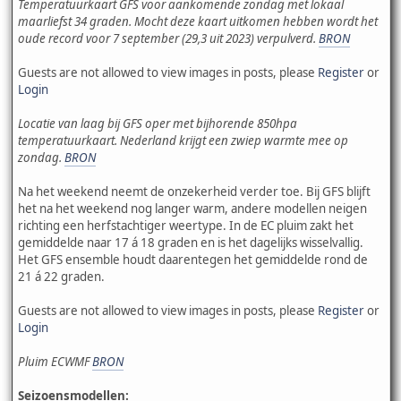
Temperatuurkaart GFS voor aankomende zondag met lokaal
maarliefst 34 graden. Mocht deze kaart uitkomen hebben wordt het
oude record voor 7 september (29,3 uit 2023) verpulverd.
BRON
Guests are not allowed to view images in posts, please
Register
or
Login
Locatie van laag bij GFS oper met bijhorende 850hpa
temperatuurkaart. Nederland krijgt een zwiep warmte mee op
zondag.
BRON
Na het weekend neemt de onzekerheid verder toe. Bij GFS blijft
het na het weekend nog langer warm, andere modellen neigen
richting een herfstachtiger weertype. In de EC pluim zakt het
gemiddelde naar 17 á 18 graden en is het dagelijks wisselvallig.
Het GFS ensemble houdt daarentegen het gemiddelde rond de
21 á 22 graden.
Guests are not allowed to view images in posts, please
Register
or
Login
Pluim ECWMF
BRON
Seizoensmodellen: