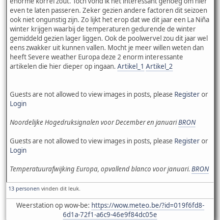
enorme korrel zout. Toch vond ik het interessant genoeg om hier
even te laten passeren. Zeker gezien andere factoren dit seizoen
ook niet ongunstig zijn. Zo lijkt het erop dat we dit jaar een La Niña
winter krijgen waarbij de temperaturen gedurende de winter
gemiddeld gezien lager liggen. Ook de poolwervel zou dit jaar wel
eens zwakker uit kunnen vallen. Mocht je meer willen weten dan
heeft Severe weather Europa deze 2 enorm interessante
artikelen die hier dieper op ingaan.
Artikel_1
Artikel_2
Guests are not allowed to view images in posts, please
Register
or
Login
Noordelijke Hogedruksignalen voor December en januari
BRON
Guests are not allowed to view images in posts, please
Register
or
Login
Temperatuurafwijking Europa, opvallend blanco voor januari.
BRON
13 personen
vinden dit leuk.
Weerstation op wow-be:
https://wow.meteo.be/?id=019f6fd8-
6d1a-72f1-a6c9-46e9f84dc05e