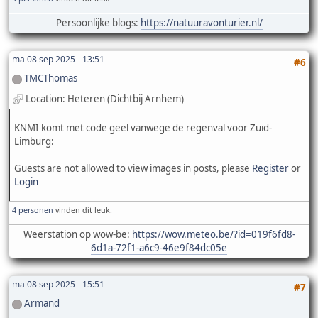
Persoonlijke blogs:
https://natuuravonturier.nl/
ma 08 sep 2025 - 13:51
#6
TMCThomas
Location: Heteren (Dichtbij Arnhem)
KNMI komt met code geel vanwege de regenval voor Zuid-
Limburg:
Guests are not allowed to view images in posts, please
Register
or
Login
4 personen
vinden dit leuk.
Weerstation op wow-be:
https://wow.meteo.be/?id=019f6fd8-
6d1a-72f1-a6c9-46e9f84dc05e
ma 08 sep 2025 - 15:51
#7
Armand