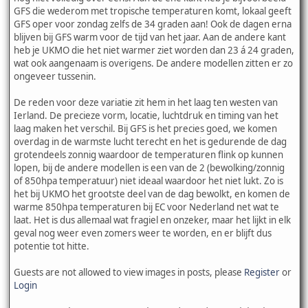
GFS die wederom met tropische temperaturen komt, lokaal geeft
GFS oper voor zondag zelfs de 34 graden aan! Ook de dagen erna
blijven bij GFS warm voor de tijd van het jaar. Aan de andere kant
heb je UKMO die het niet warmer ziet worden dan 23 á 24 graden,
wat ook aangenaam is overigens. De andere modellen zitten er zo
ongeveer tussenin.
De reden voor deze variatie zit hem in het laag ten westen van
Ierland. De precieze vorm, locatie, luchtdruk en timing van het
laag maken het verschil. Bij GFS is het precies goed, we komen
overdag in de warmste lucht terecht en het is gedurende de dag
grotendeels zonnig waardoor de temperaturen flink op kunnen
lopen, bij de andere modellen is een van de 2 (bewolking/zonnig
of 850hpa temperatuur) niet ideaal waardoor het niet lukt. Zo is
het bij UKMO het grootste deel van de dag bewolkt, en komen de
warme 850hpa temperaturen bij EC voor Nederland net wat te
laat. Het is dus allemaal wat fragiel en onzeker, maar het lijkt in elk
geval nog weer even zomers weer te worden, en er blijft dus
potentie tot hitte.
Guests are not allowed to view images in posts, please
Register
or
Login