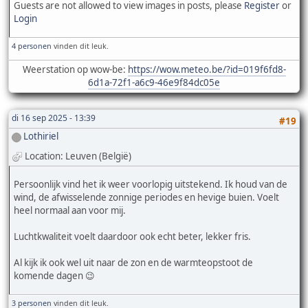
Guests are not allowed to view images in posts, please
Register
or
Login
4 personen
vinden dit leuk.
Weerstation op wow-be:
https://wow.meteo.be/?id=019f6fd8-
6d1a-72f1-a6c9-46e9f84dc05e
di 16 sep 2025 - 13:39
#19
Lothiriel
Location: Leuven (België)
Persoonlijk vind het ik weer voorlopig uitstekend. Ik houd van de
wind, de afwisselende zonnige periodes en hevige buien. Voelt
heel normaal aan voor mij.
Luchtkwaliteit voelt daardoor ook echt beter, lekker fris.
Al kijk ik ook wel uit naar de zon en de warmteopstoot de
komende dagen 😉
3 personen
vinden dit leuk.