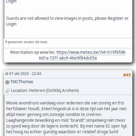
Login
Guests are not allowed to view images in posts, please
Register
or
Login
9 personen
vinden dit leuk.
Weerstation op wow-be:
https://wow.meteo.be/?id=019f6fd8-
6d1a-72f1-a6c9-46e9f84dc05e
di 07 okt 2025 - 22:43
#45
TMCThomas
Location: Heteren (Dichtbij Arnhem)
Mooie avondruns vandaag voor iedereen die van zonnig en fris
herfstweer houdt. Enkel hogedruk is in deze tijd van het jaar niet
altijd meer genoeg om zonnige conditie te creëren.
Laaghangende bewolking en mist "brandt" simpelweg niet meer
zo goed weg door de lagere zonkracht. Bij met name EC oper ligt
het hoog nu echter gunstig waardoor er relatief droge lucht