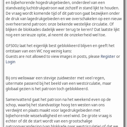
en bijbehorende hogedrukgebieden, onderdeel van een
standvastig luchtdrukpatroon wat zichzelf in stand lijkt te houden.
De vraag wordt komende tijd of dit patroon gaat bezwijken onder
de druk van lagedrukgebieden en we overschakelen op een nieuw
overheersend patroon: onze bekende westelijke circulatie. Of
blijken de blokkades dadelijk weer terug te keren? Dat laatste lijkt
nog een serieuze optie, al neemt de onzekerheid wel toe.
GFS00z laat het eigenlijk best geblokkeerd blijven en geeft het
ontstaan van een WC nog weinig kans:
Guests are not allowed to view images in posts, please
Register
or
Login
Bij ons weliswaar een stevige zuidwester met veel regen,
uitermate passend bij het beeld van een westcirculatie, maar
globaal gezien is het patroon toch geblokkeerd.
Samenvattend gaat het patroon na het weekend even op de
schop, waarbij het standvastige hoog ten westen van ons
verdwijnt en plaats maakt voor lagedrukgebieden met
bijbehorende wisselvalligheid en veel wind. De grote vraag is
echter of dit de start wordt van een grootschalige
patroonverandering (van blokkade naar westcirculatie) of dat we