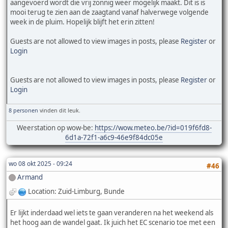
aangevoerd wordt die vrij zonnig weer mogelijk maakt. Dit is is
mooi terug te zien aan de zaagtand vanaf halverwege volgende
week in de pluim. Hopelijk blijft het erin zitten!
Guests are not allowed to view images in posts, please
Register
or
Login
Guests are not allowed to view images in posts, please
Register
or
Login
8 personen
vinden dit leuk.
Weerstation op wow-be:
https://wow.meteo.be/?id=019f6fd8-
6d1a-72f1-a6c9-46e9f84dc05e
wo 08 okt 2025 - 09:24
#46
Armand
Location: Zuid-Limburg, Bunde
Er lijkt inderdaad wel iets te gaan veranderen na het weekend als
het hoog aan de wandel gaat. Ik juich het EC scenario toe met een