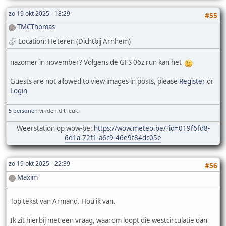
zo 19 okt 2025 - 18:29
#55
TMCThomas
Location: Heteren (Dichtbij Arnhem)
nazomer in november? Volgens de GFS 06z run kan het
Guests are not allowed to view images in posts, please
Register
or
Login
5 personen
vinden dit leuk.
Weerstation op wow-be:
https://wow.meteo.be/?id=019f6fd8-
6d1a-72f1-a6c9-46e9f84dc05e
zo 19 okt 2025 - 22:39
#56
Maxim
Top tekst van Armand. Hou ik van.
Ik zit hierbij met een vraag, waarom loopt die westcirculatie dan