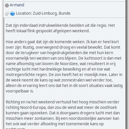
Armand
Location: Zuid-Limburg, Bunde
Dat zijn inderdaad indrukwekkende beelden uit die regio. Het
heeft lokaal flink gespookt afgelopen weekend.
Hoe anders gaat dat zijn de komende weken. Ik kan er heel kort
over zijn: Rustig, overwegend droog en veelal bewolkt. Dat komt
door de terugkeer van hogedrukgebieden die met hun kern
voornamelijk ten westen van ons blijven. De luchtsoort is dan met
name afkomstig van boven de Noordzee, wat resulteert in vrij
vochtige lucht met hardnekkige bewolking en af en toe wat
motregen/lichte regen. De zon heeft het er moeilijk mee. Later in
de week neemt de kans op wat zonnestralen wel verder toe,
alleen de ervaring leert ons dat het in dit soort situaties vaak lastig
voorspelbaar is.
Richting en na het weekend verhuisd het hoog misschien verder
richting Noord-Europa, dan zou de wind wat meer de oosthoek
kunnen gaan opzoeken. Dat is doorgaans drogere lucht met dan
misschien meer zonkansen. Bij een noordoostelijke aanvoer kan
het ook wat verder afkoeling met toenemende kans op