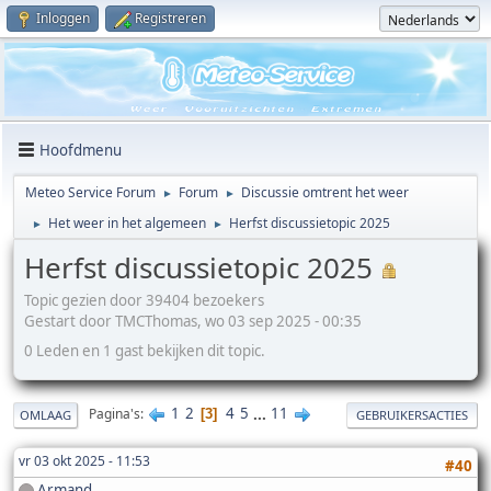
Inloggen
Registreren
Hoofdmenu
Meteo Service Forum
Forum
Discussie omtrent het weer
►
►
Het weer in het algemeen
Herfst discussietopic 2025
►
►
Herfst discussietopic 2025
Topic gezien door 39404 bezoekers
Gestart door TMCThomas, wo 03 sep 2025 - 00:35
0 Leden en 1 gast bekijken dit topic.
1
2
4
5
...
11
Pagina's
3
OMLAAG
GEBRUIKERSACTIES
vr 03 okt 2025 - 11:53
#40
Armand