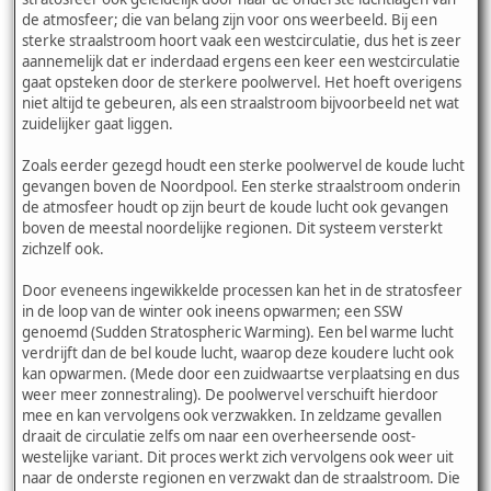
de atmosfeer; die van belang zijn voor ons weerbeeld. Bij een
sterke straalstroom hoort vaak een westcirculatie, dus het is zeer
aannemelijk dat er inderdaad ergens een keer een westcirculatie
gaat opsteken door de sterkere poolwervel. Het hoeft overigens
niet altijd te gebeuren, als een straalstroom bijvoorbeeld net wat
zuidelijker gaat liggen.
Zoals eerder gezegd houdt een sterke poolwervel de koude lucht
gevangen boven de Noordpool. Een sterke straalstroom onderin
de atmosfeer houdt op zijn beurt de koude lucht ook gevangen
boven de meestal noordelijke regionen. Dit systeem versterkt
zichzelf ook.
Door eveneens ingewikkelde processen kan het in de stratosfeer
in de loop van de winter ook ineens opwarmen; een SSW
genoemd (Sudden Stratospheric Warming). Een bel warme lucht
verdrijft dan de bel koude lucht, waarop deze koudere lucht ook
kan opwarmen. (Mede door een zuidwaartse verplaatsing en dus
weer meer zonnestraling). De poolwervel verschuift hierdoor
mee en kan vervolgens ook verzwakken. In zeldzame gevallen
draait de circulatie zelfs om naar een overheersende oost-
westelijke variant. Dit proces werkt zich vervolgens ook weer uit
naar de onderste regionen en verzwakt dan de straalstroom. Die