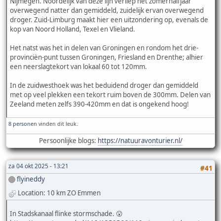
Nijmegen. Noordelijk van deze lijn verliep het zomerhalfjaar
overwegend natter dan gemiddeld, zuidelijk ervan overwegend
droger. Zuid-Limburg maakt hier een uitzondering op, evenals de
kop van Noord Holland, Texel en Vlieland.
Het natst was het in delen van Groningen en rondom het drie-
provinciën-punt tussen Groningen, Friesland en Drenthe; alhier
een neerslagtekort van lokaal 60 tot 120mm.
In de zuidwesthoek was het beduidend droger dan gemiddeld
met op veel plekken een tekort ruim boven de 300mm. Delen van
Zeeland meten zelfs 390-420mm en dat is ongekend hoog!
8 personen
vinden dit leuk.
Persoonlijke blogs:
https://natuuravonturier.nl/
za 04 okt 2025 - 13:21
#41
flyineddy
Location: 10 km ZO Emmen
In Stadskanaal flinke stormschade. 😮