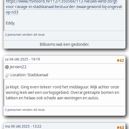
https://www.rtvnoord.nl/112/1350566/112-nieuws-wind-zorgt-
voor-ravage-in-stadskanaal-bestuurder-zwaargewond-bij-ongeval-
op-n33
Eddy.
2 personen
vinden dit leuk.
Bliksems wat een gedonder.
za 04 okt 2025 - 19:19
#42
Jeroen22
Location: Stadskanaal
Ja klopt. Ging even tekeer rond het middaguur. Wijk achter onze
woning leek wel een oorlogsgebied. Overal geknapte bomen en
takken en helaas ook schade aan woningen en autos.
2 personen
vinden dit leuk.
ma 06 okt 2025 - 13:22
#43