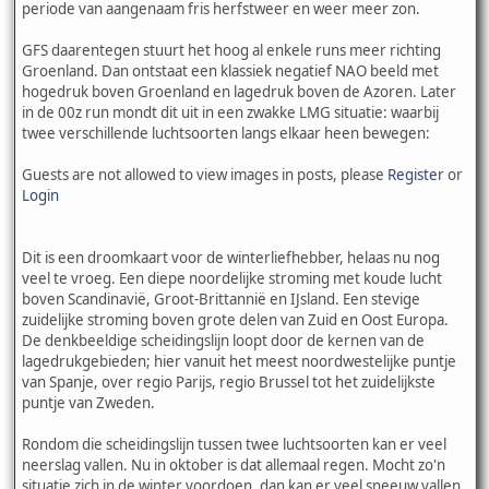
periode van aangenaam fris herfstweer en weer meer zon.
GFS daarentegen stuurt het hoog al enkele runs meer richting
Groenland. Dan ontstaat een klassiek negatief NAO beeld met
hogedruk boven Groenland en lagedruk boven de Azoren. Later
in de 00z run mondt dit uit in een zwakke LMG situatie: waarbij
twee verschillende luchtsoorten langs elkaar heen bewegen:
Guests are not allowed to view images in posts, please
Register
or
Login
Dit is een droomkaart voor de winterliefhebber, helaas nu nog
veel te vroeg. Een diepe noordelijke stroming met koude lucht
boven Scandinavië, Groot-Brittannië en IJsland. Een stevige
zuidelijke stroming boven grote delen van Zuid en Oost Europa.
De denkbeeldige scheidingslijn loopt door de kernen van de
lagedrukgebieden; hier vanuit het meest noordwestelijke puntje
van Spanje, over regio Parijs, regio Brussel tot het zuidelijkste
puntje van Zweden.
Rondom die scheidingslijn tussen twee luchtsoorten kan er veel
neerslag vallen. Nu in oktober is dat allemaal regen. Mocht zo'n
situatie zich in de winter voordoen, dan kan er veel sneeuw vallen