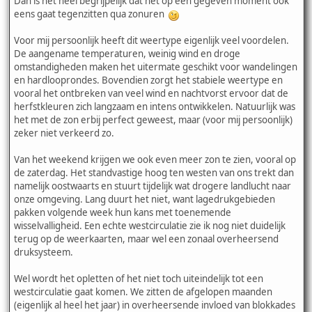
Dan is het heel begrijpelijk dat het op een gegeven moment ook
eens gaat tegenzitten qua zonuren
Voor mij persoonlijk heeft dit weertype eigenlijk veel voordelen.
De aangename temperaturen, weinig wind en droge
omstandigheden maken het uitermate geschikt voor wandelingen
en hardlooprondes. Bovendien zorgt het stabiele weertype en
vooral het ontbreken van veel wind en nachtvorst ervoor dat de
herfstkleuren zich langzaam en intens ontwikkelen. Natuurlijk was
het met de zon erbij perfect geweest, maar (voor mij persoonlijk)
zeker niet verkeerd zo.
Van het weekend krijgen we ook even meer zon te zien, vooral op
de zaterdag. Het standvastige hoog ten westen van ons trekt dan
namelijk oostwaarts en stuurt tijdelijk wat drogere landlucht naar
onze omgeving. Lang duurt het niet, want lagedrukgebieden
pakken volgende week hun kans met toenemende
wisselvalligheid. Een echte westcirculatie zie ik nog niet duidelijk
terug op de weerkaarten, maar wel een zonaal overheersend
druksysteem.
Wel wordt het opletten of het niet toch uiteindelijk tot een
westcirculatie gaat komen. We zitten de afgelopen maanden
(eigenlijk al heel het jaar) in overheersende invloed van blokkades