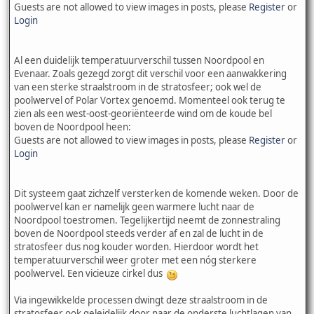
Guests are not allowed to view images in posts, please
Register
or
Login
Al een duidelijk temperatuurverschil tussen Noordpool en
Evenaar. Zoals gezegd zorgt dit verschil voor een aanwakkering
van een sterke straalstroom in de stratosfeer; ook wel de
poolwervel of Polar Vortex genoemd. Momenteel ook terug te
zien als een west-oost-georiënteerde wind om de koude bel
boven de Noordpool heen:
Guests are not allowed to view images in posts, please
Register
or
Login
Dit systeem gaat zichzelf versterken de komende weken. Door de
poolwervel kan er namelijk geen warmere lucht naar de
Noordpool toestromen. Tegelijkertijd neemt de zonnestraling
boven de Noordpool steeds verder af en zal de lucht in de
stratosfeer dus nog kouder worden. Hierdoor wordt het
temperatuurverschil weer groter met een nóg sterkere
poolwervel. Een vicieuze cirkel dus
Via ingewikkelde processen dwingt deze straalstroom in de
stratosfeer ook geleidelijk door naar de onderste luchtlagen van