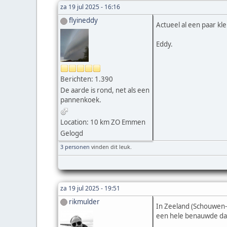
za 19 jul 2025 - 16:16
flyineddy
Actueel al een paar kl
Eddy.
Berichten: 1.390
De aarde is rond, net als een
pannenkoek.
Location: 10 km ZO Emmen
Gelogd
3 personen
vinden dit leuk.
za 19 jul 2025 - 19:51
rikmulder
In Zeeland (Schouwen-D
een hele benauwde d