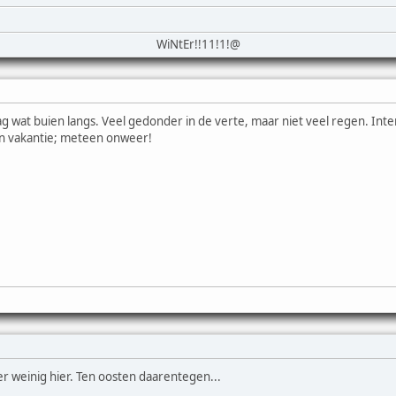
WiNtEr!!11!1!@
 wat buien langs. Veel gedonder in de verte, maar niet veel regen. Intens
an vakantie; meteen onweer!
r weinig hier. Ten oosten daarentegen...