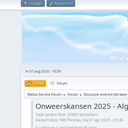
Inloggen
Registreren
vr 07 aug 2026 - 16:59
Index
Forum
Meteo Service Forum
Forum
Discussie omtrent het weer
►
►
Onweerskansen 2025 - Al
Topic gezien door 33985 bezoekers
Gestart door TMCThomas, ma 07 apr 2025 - 23:46
0 Leden en 1 gast bekijken dit topic.