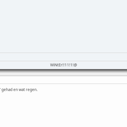
WiNtEr!!11!1!@
" gehad en wat regen.