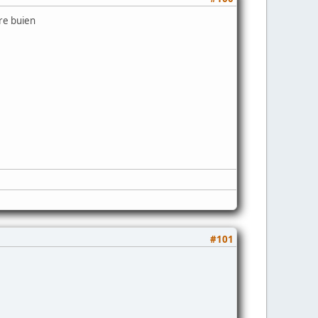
re buien
#101