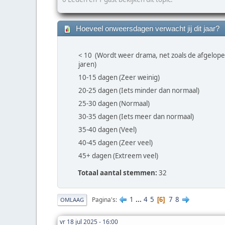
Hoeveel onweersdagen verwacht jij dit jaar?
< 10 (Wordt weer drama, net zoals de afgelop
jaren)
10-15 dagen (Zeer weinig)
20-25 dagen (Iets minder dan normaal)
25-30 dagen (Normaal)
30-35 dagen (Iets meer dan normaal)
35-40 dagen (Veel)
40-45 dagen (Zeer veel)
45+ dagen (Extreem veel)
Totaal aantal stemmen:
32
1
...
4
5
7
8
Pagina's
6
OMLAAG
vr 18 jul 2025 - 16:00