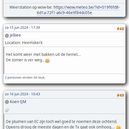
Weerstation op wow-be:
https://wow.meteo.be/?id=019f6fd8-
6d1a-72f1-a6c9-46e9f84dc05e
za 15 jun 2024 - 17:39
#48
jelliiee
Location: Heemskerk
Het komt weer met bakken uit de hemel...
De zomer is ver weg..
2 personen
vinden dit leuk.
zo 16 jun 2024 - 10:43
#49
Koen-IJM
De pluimen van EC zijn toch wel goed te noemen deze ochtend.
Opeens droog de meeste dagen en de Tx gaat ook omhoog...