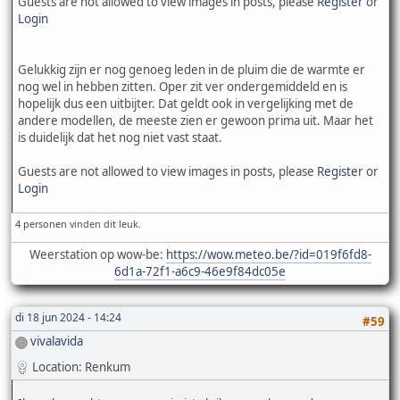
Guests are not allowed to view images in posts, please
Register
or
Login
Gelukkig zijn er nog genoeg leden in de pluim die de warmte er
nog wel in hebben zitten. Oper zit ver ondergemiddeld en is
hopelijk dus een uitbijter. Dat geldt ook in vergelijking met de
andere modellen, de meeste zien er gewoon prima uit. Maar het
is duidelijk dat het nog niet vast staat.
Guests are not allowed to view images in posts, please
Register
or
Login
4 personen
vinden dit leuk.
Weerstation op wow-be:
https://wow.meteo.be/?id=019f6fd8-
6d1a-72f1-a6c9-46e9f84dc05e
di 18 jun 2024 - 14:24
#59
vivalavida
Location: Renkum