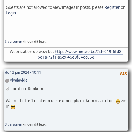
Guests are not allowed to view images in posts, please
Register
or
Login
8 personen
vinden dit leuk.
Weerstation op wow-be:
https://wow.meteo.be/?id=019f6fd8-
6d1a-72f1-a6c9-46e9f84dc05e
do 13 jun 2024 - 10:11
#43
vivalavida
Location: Renkum
Wat mij betreft echt een uitstekende pluim. Kom maar door
zin
in
3 personen
vinden dit leuk.