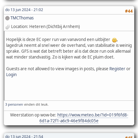
do 13 jun 2024 - 21:02
#44
TMCThomas
Location: Heteren (Dichtbij Arnhem)
Hopelijk is deze EC oper run van vanavond een uitbijter
,
lagedruk neemt al snel weer de overhand, van stabilisatie is weinig
sprake. GFS is wat dat betreft beter al is dat deze run ook allemaal
wat minder standvastig. Zo is kijken wat de EC pluim doet.
Guests are not allowed to view images in posts, please
Register
or
Login
3 personen
vinden dit leuk.
Weerstation op wow-be:
https://wow.meteo.be/?id=019f6fd8-
6d1a-72f1-a6c9-46e9f84dc05e
do 13 jun 2024 - 21:54
#45