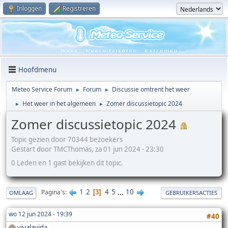
Inloggen
Registreren
Hoofdmenu
Meteo Service Forum
Forum
Discussie omtrent het weer
►
►
Het weer in het algemeen
Zomer discussietopic 2024
►
►
Zomer discussietopic 2024
Topic gezien door 70344 bezoekers
Gestart door TMCThomas, za 01 jun 2024 - 23:30
0 Leden en 1 gast bekijken dit topic.
1
2
4
5
...
10
Pagina's
3
OMLAAG
GEBRUIKERSACTIES
wo 12 jun 2024 - 19:39
#40
vivalavida