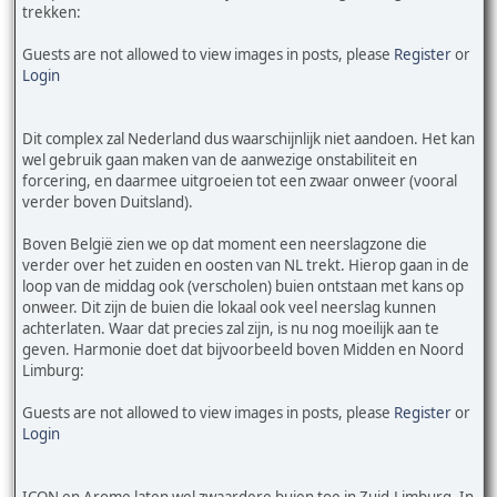
trekken:
Guests are not allowed to view images in posts, please
Register
or
Login
Dit complex zal Nederland dus waarschijnlijk niet aandoen. Het kan
wel gebruik gaan maken van de aanwezige onstabiliteit en
forcering, en daarmee uitgroeien tot een zwaar onweer (vooral
verder boven Duitsland).
Boven België zien we op dat moment een neerslagzone die
verder over het zuiden en oosten van NL trekt. Hierop gaan in de
loop van de middag ook (verscholen) buien ontstaan met kans op
onweer. Dit zijn de buien die lokaal ook veel neerslag kunnen
achterlaten. Waar dat precies zal zijn, is nu nog moeilijk aan te
geven. Harmonie doet dat bijvoorbeeld boven Midden en Noord
Limburg:
Guests are not allowed to view images in posts, please
Register
or
Login
ICON en Arome laten wel zwaardere buien toe in Zuid-Limburg. In