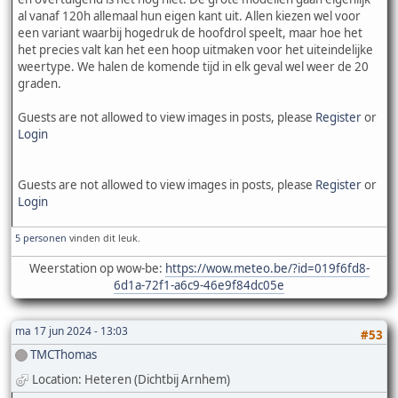
al vanaf 120h allemaal hun eigen kant uit. Allen kiezen wel voor
een variant waarbij hogedruk de hoofdrol speelt, maar hoe het
het precies valt kan het een hoop uitmaken voor het uiteindelijke
weertype. We halen de komende tijd in elk geval wel weer de 20
graden.
Guests are not allowed to view images in posts, please
Register
or
Login
Guests are not allowed to view images in posts, please
Register
or
Login
5 personen
vinden dit leuk.
Weerstation op wow-be:
https://wow.meteo.be/?id=019f6fd8-
6d1a-72f1-a6c9-46e9f84dc05e
ma 17 jun 2024 - 13:03
#53
TMCThomas
Location: Heteren (Dichtbij Arnhem)