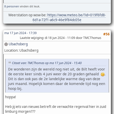
8 personen
vinden dit leuk.
Weerstation op wow-be:
https://wow.meteo.be/?id=019f6fd8-
6d1a-72f1-a6c9-46e9f84dc05e
ma 17 jun 2024 - 17:39
#56
Laatste wijziging
: di 18 jun 2024 - 11:09 door TMCThomas
Ubachsberg
Location: Ubachsberg
Citaat van: TMCThomas op ma 17 jun 2024 - 15:40
De wonderen zijn de wereld nog niet uit, de Bilt heeft voor
de eerste keer sinds 4 juni weer de 20 graden gehaald
.
Dit is dan ook pas de 2e landelijke warme dag van deze
juni maand. Hopelijk komen daar de komende tijd nog een
hoop bij.
hoppa!
Heb jij iets van nieuws betreft de verwachte regenval hier in zuid
limburg morgen???