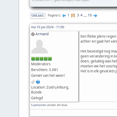
1
3
4
...
10
Pagina's
2
OMLAAG
ma 10 jun 2024 - 11:00
Armand
Een flinke plens regen
achter en gaat het van
Het bevestigd nog maa
geen verandering in k
doen, gelukkig was he
Moderators
moeten we het voorlopi
Berichten: 3.081
Het is in elk geval iets
Geniet van het weer!
Location: Zuid-Limburg,
Bunde
Gelogd
5 personen
vinden dit leuk.