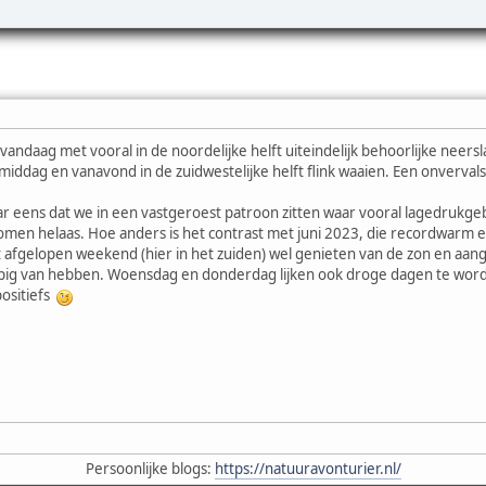
 vandaag met vooral in de noordelijke helft uiteindelijk behoorlijke neer
middag en vanavond in de zuidwestelijke helft flink waaien. Een onverval
r eens dat we in een vastgeroest patroon zitten waar vooral lagedrukge
omen helaas. Hoe anders is het contrast met juni 2023, die recordwarm
t afgelopen weekend (hier in het zuiden) wel genieten van de zon en aa
g van hebben. Woensdag en donderdag lijken ook droge dagen te worden, he
 positiefs
Persoonlijke blogs:
https://natuuravonturier.nl/