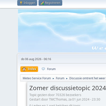
Inloggen
Registreren
do 06 aug 2026 - 06:16
Index
Forum
Meteo Service Forum
Forum
Discussie omtrent het weer
►
►
Zomer discussietopic 2024
Topic gezien door 70326 bezoekers
Gestart door TMCThomas, za 01 jun 2024 - 23:30
0 Leden en 1 gast bekijken dit topic.