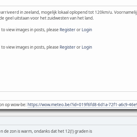
gearriveerd in zeeland, mogelijk lokaal oplopend tot 120km/u. Voornameli
e geel uitstaan voor het zuidwesten van het land.
 to view images in posts, please
Register
or
Login
 to view images in posts, please
Register
or
Login
on op wow-be:
https://wow.meteo.be/?id=019f6fd8-6d1a-72f1-a6c9-46
n de zon is warm, ondanks dat het 12(!) graden is