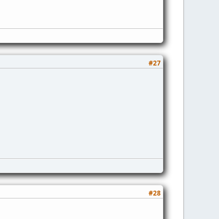
#27
#28