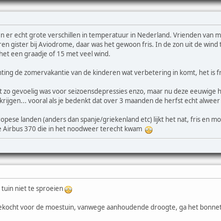
er echt grote verschillen in temperatuur in Nederland. Vrienden van mi
ren gister bij Aviodrome, daar was het gewoon fris. In de zon uit de wind
het een graadje of 15 met veel wind.
chting de zomervakantie van de kinderen wat verbetering in komt, het is
 niet zo gevoelig was voor seizoensdepressies enzo, maar nu deze eeuwige h
e krijgen... vooral als je bedenkt dat over 3 maanden de herfst echt alwee
pese landen (anders dan spanje/griekenland etc) lijkt het nat, fris en mo
 de Airbus 370 die in het noodweer terecht kwam
 tuin niet te sproeien
ekocht voor de moestuin, vanwege aanhoudende droogte, ga het bonnetje