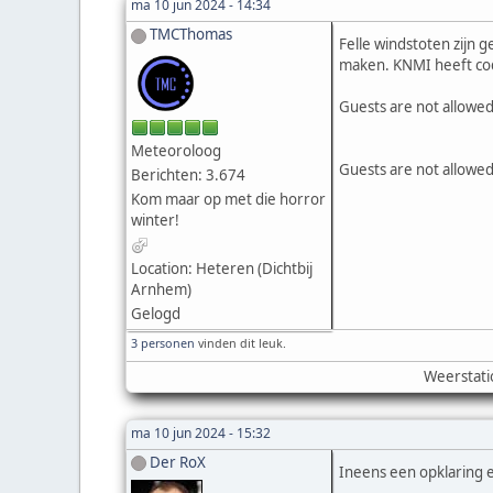
ma 10 jun 2024 - 14:34
TMCThomas
Felle windstoten zijn 
maken. KNMI heeft cod
Guests are not allowed
Meteoroloog
Guests are not allowed
Berichten: 3.674
Kom maar op met die horror
winter!
Location: Heteren (Dichtbij
Arnhem)
Gelogd
3 personen
vinden dit leuk.
Weerstati
ma 10 jun 2024 - 15:32
Der RoX
Ineens een opklaring e