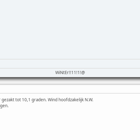
WiNtEr!!11!1!@
 gezakt tot 10,1 graden. Wind hoofdzakelijk N.W.
egen.