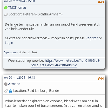
wo 20 mrt 2024 - 15:58
#43
TMCThomas
Location: Heteren (Dichtbij Arnhem)
De lange termijn ziet er in de run van vanochtend weer een stuk
veelbelovender uit!
Guests are not allowed to view images in posts, please
Register
or
Login
5 personen
vinden dit leuk.
Weerstation op wow-be:
https://wow.meteo.be/?id=019f6fd8-
6d1a-72f1-a6c9-46e9f84dc05e
wo 20 mrt 2024 - 16:48
#44
Armand
Location: Zuid-Limburg, Bunde
Prima lentedagen gisteren en vandaag, ideaal weer om de tuin
klaar te maken voor het buitenseizoen. In de zon en uit de wind is