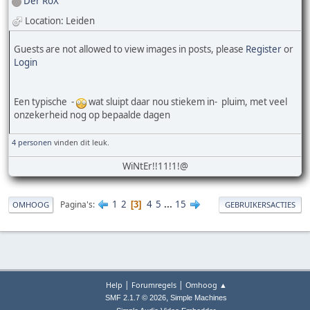
Der RoX
Location: Leiden
Guests are not allowed to view images in posts, please
Register
or
Login
Een typische -
wat sluipt daar nou stiekem in- pluim, met veel
onzekerheid nog op bepaalde dagen
4 personen
vinden dit leuk.
WiNtEr!!11!1!@
1
2
4
5
...
15
Pagina's
3
OMHOOG
GEBRUIKERSACTIES
|
|
Help
Forumregels
Omhoog ▲
,
SMF 2.1.7 © 2026
Simple Machines