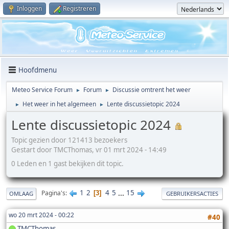
Inloggen
Registreren
Hoofdmenu
Meteo Service Forum
Forum
Discussie omtrent het weer
►
►
Het weer in het algemeen
Lente discussietopic 2024
►
►
Lente discussietopic 2024
Topic gezien door 121413 bezoekers
Gestart door TMCThomas, vr 01 mrt 2024 - 14:49
0 Leden en 1 gast bekijken dit topic.
1
2
4
5
...
15
Pagina's
3
OMLAAG
GEBRUIKERSACTIES
wo 20 mrt 2024 - 00:22
#40
TMCThomas