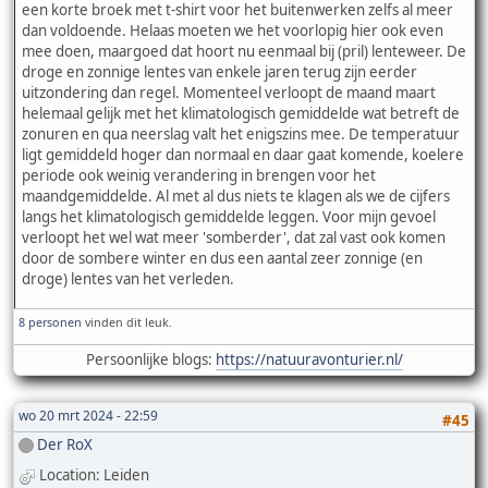
een korte broek met t-shirt voor het buitenwerken zelfs al meer
dan voldoende. Helaas moeten we het voorlopig hier ook even
mee doen, maargoed dat hoort nu eenmaal bij (pril) lenteweer. De
droge en zonnige lentes van enkele jaren terug zijn eerder
uitzondering dan regel. Momenteel verloopt de maand maart
helemaal gelijk met het klimatologisch gemiddelde wat betreft de
zonuren en qua neerslag valt het enigszins mee. De temperatuur
ligt gemiddeld hoger dan normaal en daar gaat komende, koelere
periode ook weinig verandering in brengen voor het
maandgemiddelde. Al met al dus niets te klagen als we de cijfers
langs het klimatologisch gemiddelde leggen. Voor mijn gevoel
verloopt het wel wat meer 'somberder', dat zal vast ook komen
door de sombere winter en dus een aantal zeer zonnige (en
droge) lentes van het verleden.
8 personen
vinden dit leuk.
Persoonlijke blogs:
https://natuuravonturier.nl/
wo 20 mrt 2024 - 22:59
#45
Der RoX
Location: Leiden