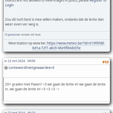
Guests are not allowed to view images in posts, please
Register
or
Login
Zou dit toch best is mee willen maken, ondanks dat de lente dan
weer even ver weg is.
13 personen
vinden dit leuk.
Weerstation op wow-be:
https://wow.meteo.be/?id=019f6fd8-
6d1a-72f1-a6c9-46e9f84dc05e
vr 22 mrt 2024 - 09:09
#50
Lentewordtnietgewaardeerd
20+ graden met Pasen? <3 we gaan de lente in! we gaan de lente
in. we gaan de lente in! <3 <3 <3 : >
vr 22 mrt 2024 - 09:23