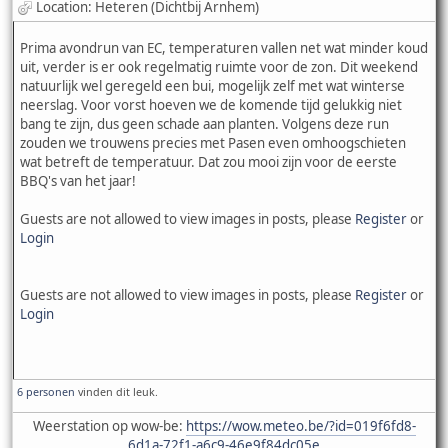
Location: Heteren (Dichtbij Arnhem)
Prima avondrun van EC, temperaturen vallen net wat minder koud
uit, verder is er ook regelmatig ruimte voor de zon. Dit weekend
natuurlijk wel geregeld een bui, mogelijk zelf met wat winterse
neerslag. Voor vorst hoeven we de komende tijd gelukkig niet
bang te zijn, dus geen schade aan planten. Volgens deze run
zouden we trouwens precies met Pasen even omhoogschieten
wat betreft de temperatuur. Dat zou mooi zijn voor de eerste
BBQ's van het jaar!
Guests are not allowed to view images in posts, please
Register
or
Login
Guests are not allowed to view images in posts, please
Register
or
Login
6 personen
vinden dit leuk.
Weerstation op wow-be:
https://wow.meteo.be/?id=019f6fd8-
6d1a-72f1-a6c9-46e9f84dc05e