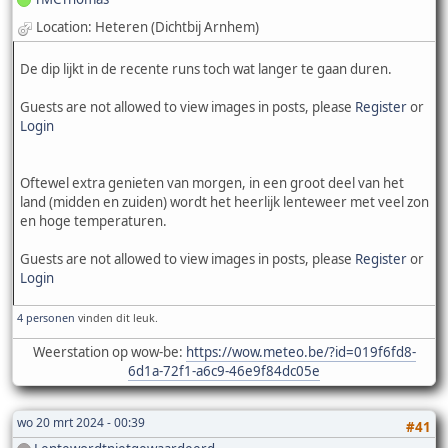
Location: Heteren (Dichtbij Arnhem)
De dip lijkt in de recente runs toch wat langer te gaan duren.
Guests are not allowed to view images in posts, please
Register
or
Login
Oftewel extra genieten van morgen, in een groot deel van het
land (midden en zuiden) wordt het heerlijk lenteweer met veel zon
en hoge temperaturen.
Guests are not allowed to view images in posts, please
Register
or
Login
4 personen
vinden dit leuk.
Weerstation op wow-be:
https://wow.meteo.be/?id=019f6fd8-
6d1a-72f1-a6c9-46e9f84dc05e
wo 20 mrt 2024 - 00:39
#41