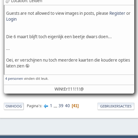
Location: Leiden
Guests are not allowed to view images in posts, please
Register
or
Login
Die 6 maart blijft toch eigenlijk een beetje dwars doen...
...
Oei, er verschijnen nu toch meerdere kaarten die koudere opties
laten zien 🤪
4 personen
vinden dit leuk.
WiNtEr!!11!1!@
1
...
39
40
Pagina's
41
OMHOOG
GEBRUIKERSACTIES