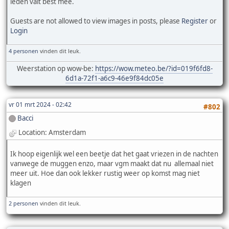
leden valt best mee.
Guests are not allowed to view images in posts, please
Register
or
Login
4 personen
vinden dit leuk.
Weerstation op wow-be:
https://wow.meteo.be/?id=019f6fd8-
6d1a-72f1-a6c9-46e9f84dc05e
vr 01 mrt 2024 - 02:42
#802
Bacci
Location: Amsterdam
Ik hoop eigenlijk wel een beetje dat het gaat vriezen in de nachten
vanwege de muggen enzo, maar vgm maakt dat nu allemaal niet
meer uit. Hoe dan ook lekker rustig weer op komst mag niet
klagen
2 personen
vinden dit leuk.