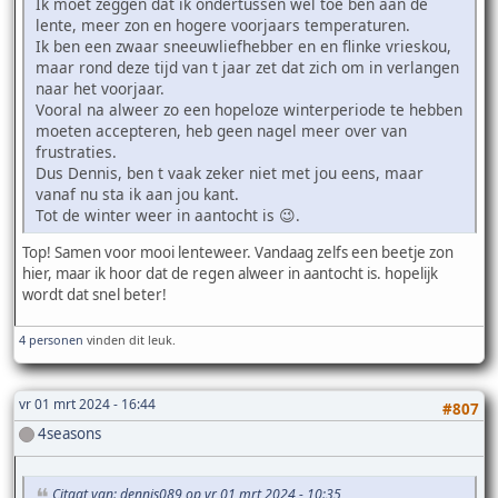
Ik moet zeggen dat ik ondertussen wel toe ben aan de
lente, meer zon en hogere voorjaars temperaturen.
Ik ben een zwaar sneeuwliefhebber en en flinke vrieskou,
maar rond deze tijd van t jaar zet dat zich om in verlangen
naar het voorjaar.
Vooral na alweer zo een hopeloze winterperiode te hebben
moeten accepteren, heb geen nagel meer over van
frustraties.
Dus Dennis, ben t vaak zeker niet met jou eens, maar
vanaf nu sta ik aan jou kant.
Tot de winter weer in aantocht is 😉.
Top! Samen voor mooi lenteweer. Vandaag zelfs een beetje zon
hier, maar ik hoor dat de regen alweer in aantocht is. hopelijk
wordt dat snel beter!
4 personen
vinden dit leuk.
vr 01 mrt 2024 - 16:44
#807
4seasons
Citaat van: dennis089 op vr 01 mrt 2024 - 10:35