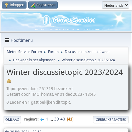
Inloggen
Registreren
Hoofdmenu
Meteo Service Forum
Forum
Discussie omtrent het weer
►
►
Het weer in het algemeen
Winter discussietopic 2023/2024
►
►
Winter discussietopic 2023/2024
Topic gezien door 261319 bezoekers
Gestart door TMCThomas, vr 01 dec 2023 - 18:45
0 Leden en 1 gast bekijken dit topic.
1
...
39
40
Pagina's
41
OMLAAG
GEBRUIKERSACTIES
do 29 feb 2024 - 22:13