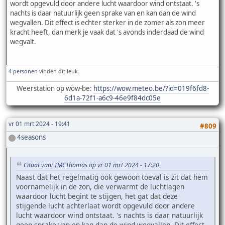
wordt opgevuld door andere lucht waardoor wind ontstaat. 's
nachts is daar natuurlijk geen sprake van en kan dan de wind
wegvallen. Dit effect is echter sterker in de zomer als zon meer
kracht heeft, dan merk je vaak dat 's avonds inderdaad de wind
wegvalt.
4 personen
vinden dit leuk.
Weerstation op wow-be:
https://wow.meteo.be/?id=019f6fd8-
6d1a-72f1-a6c9-46e9f84dc05e
vr 01 mrt 2024 - 19:41
#809
4seasons
Citaat van: TMCThomas op vr 01 mrt 2024 - 17:20
Naast dat het regelmatig ook gewoon toeval is zit dat hem
voornamelijk in de zon, die verwarmt de luchtlagen
waardoor lucht begint te stijgen, het gat dat deze
stijgende lucht achterlaat wordt opgevuld door andere
lucht waardoor wind ontstaat. 's nachts is daar natuurlijk
geen sprake van en kan dan de wind wegvallen. Dit effect