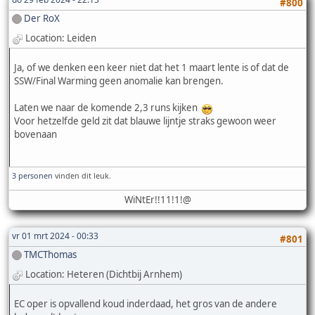
#800
Der RoX
Location: Leiden
Ja, of we denken een keer niet dat het 1 maart lente is of dat de
SSW/Final Warming geen anomalie kan brengen.
Laten we naar de komende 2,3 runs kijken
Voor hetzelfde geld zit dat blauwe lijntje straks gewoon weer
bovenaan
3 personen
vinden dit leuk.
WiNtEr!!11!1!@
vr 01 mrt 2024 - 00:33
#801
TMCThomas
Location: Heteren (Dichtbij Arnhem)
EC oper is opvallend koud inderdaad, het gros van de andere