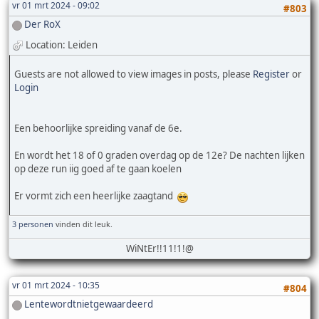
vr 01 mrt 2024 - 09:02
#803
Der RoX
Location: Leiden
Guests are not allowed to view images in posts, please
Register
or
Login
Een behoorlijke spreiding vanaf de 6e.
En wordt het 18 of 0 graden overdag op de 12e? De nachten lijken
op deze run iig goed af te gaan koelen
Er vormt zich een heerlijke zaagtand
3 personen
vinden dit leuk.
WiNtEr!!11!1!@
vr 01 mrt 2024 - 10:35
#804
Lentewordtnietgewaardeerd