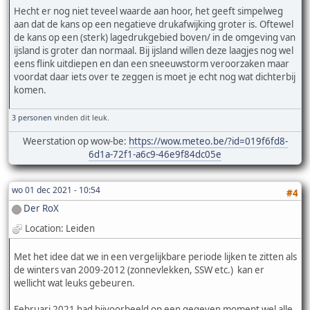
Hecht er nog niet teveel waarde aan hoor, het geeft simpelweg
aan dat de kans op een negatieve drukafwijking groter is. Oftewel
de kans op een (sterk) lagedrukgebied boven/ in de omgeving van
ijsland is groter dan normaal. Bij ijsland willen deze laagjes nog wel
eens flink uitdiepen en dan een sneeuwstorm veroorzaken maar
voordat daar iets over te zeggen is moet je echt nog wat dichterbij
komen.
3 personen
vinden dit leuk.
Weerstation op wow-be:
https://wow.meteo.be/?id=019f6fd8-
6d1a-72f1-a6c9-46e9f84dc05e
wo 01 dec 2021 - 10:54
#4
Der RoX
Location: Leiden
Met het idee dat we in een vergelijkbare periode lijken te zitten als
de winters van 2009-2012 (zonnevlekken, SSW etc.) kan er
wellicht wat leuks gebeuren.
Februari 2021 had bijvoorbeeld op een gegeven moment wel alle