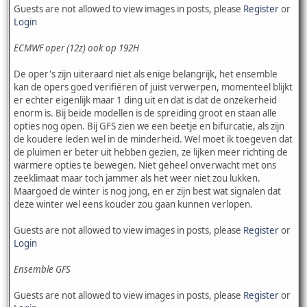
Guests are not allowed to view images in posts, please
Register
or
Login
ECMWF oper (12z) ook op 192H
De oper's zijn uiteraard niet als enige belangrijk, het ensemble
kan de opers goed verifiëren of juist verwerpen, momenteel blijkt
er echter eigenlijk maar 1 ding uit en dat is dat de onzekerheid
enorm is. Bij beide modellen is de spreiding groot en staan alle
opties nog open. Bij GFS zien we een beetje en bifurcatie, als zijn
de koudere leden wel in de minderheid. Wel moet ik toegeven dat
de pluimen er beter uit hebben gezien, ze lijken meer richting de
warmere opties te bewegen. Niet geheel onverwacht met ons
zeeklimaat maar toch jammer als het weer niet zou lukken.
Maargoed de winter is nog jong, en er zijn best wat signalen dat
deze winter wel eens kouder zou gaan kunnen verlopen.
Guests are not allowed to view images in posts, please
Register
or
Login
Ensemble GFS
Guests are not allowed to view images in posts, please
Register
or