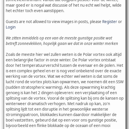
maar goed er is nogal wat discussie of het nu echt wel helpt, wilde
het echter toch even aanstippen.
Guests are not allowed to view images in posts, please
Register
or
Login
We zitten inmiddels op een van de meeste gunstige positie wat
betreft zonnevlekken, hopelijk gaan we dat in onze winter merken
Zoals de meeste hier wel zullen weten is de Polar vortex ook altijd
een belangrijke factor in onze winter. De Polar vortex ontstaat
door het temperatuurverschil tussen de evenaar en de polen. Het
is een complex geheel en er is nog veel onbekend over de exacte
werking van de vortex. Wat we echter wel weten is dat soms de
lucht rond de vortex plots kan opwarmen, we noemen dit een SSW
(sudden stratospheric warming). Als deze opwarming krachtig
genoeg is kan het 2 dingen opleveren: een verplaatsing of een
splitsing van de vortex. Vooral de splitsing kan bij ons de kansen op
winterweer dramatisch verhogen. Met nadruk op kan, zo'n
splitsing lijdt tot een disruptie in het gewoonlijke westerse
stromingspatroon, blokkades kunnen daardoor makkelijker de
boel vastzetten, gebeurd dat op een voor ons gunstige positie,
bijvoorbeeld een flinke blokkade op de oceaan of een mooi