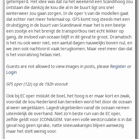
getemperd. Het idee was dat na het weekend een Scandihoog zou
ontstaan die dankzij de kou die al in de buurt ligt ons snel
winterweer zou gaan zorgen. In de oper's van de modellen gaat
dat echter niet meer helemaal op. GFS komt nog steeds met een
drukstijging in de buurt van Scandinavië maar het is een beetje
een zooitje en het brengt de transportkou niet echt lekker op
gang, de invloed van oceaan blijft in dit geval te groot. Dramatisch
is het nu ook weer niet, een aantal dagen nauwelijks boven nul, en
we zien ook nachtvorst vaak terugkomen. Maar veel meer dan dat
is het vooralsnog helaas niet.
Guests are not allowed to view images in posts, please
Register
or
Login
GFS oper (12z) op de 192h vooruit
Ook bij EC oper mislukt de boel, het hoog is er maar kort en zwak,
voordat de kou Nederland kan bereiken word het door de oceaan
al weer wegeblazen. Lagedrukgebieden vanaf de oceaan nemen
uiteindelijk de overhand. Niet zo'n beste run van de EC oper,
zelfde geldt voor ICON&GEM. Van een volle westcirculatie is in dat
geval nog geen sprake, natte sneeuwkansjes blijven aanwezig
maar het stelt weinig voor.