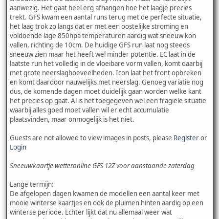
aanwezig. Het gaat heel erg afhangen hoe het laagje precies
trekt. GFS kwam een aantal runs terug met de perfecte situatie,
het laag trok zo langs dat er met een oostelijke stroming en
voldoende lage 850hpa temperaturen aardig wat sneeuw kon
vallen, richting de 10cm. De huidige GFS run laat nog steeds
sneeuw zien maar het heeft wel minder potentie. EC laat in de
laatste run het volledig in de vloeibare vorm vallen, komt daarbij
met grote neerslaghoeveelheden. Icon laat het front opbreken
en komt daardoor nauwelijks met neerslag. Genoeg variatie nog
dus, de komende dagen moet duidelijk gaan worden welke kant
het precies op gaat. Al is het toegegeven wel een fragiele situatie
waarbij alles goed moet vallen wil er echt accumulatie
plaatsvinden, maar onmogelijk is het niet.
Guests are not allowed to view images in posts, please
Register
or
Login
Sneeuwkaartje wetteronline GFS 12Z voor aanstaande zaterdag
Lange termijn:
De afgelopen dagen kwamen de modellen een aantal keer met
mooie winterse kaartjes en ook de pluimen hinten aardig op een
winterse periode. Echter lijkt dat nu allemaal weer wat