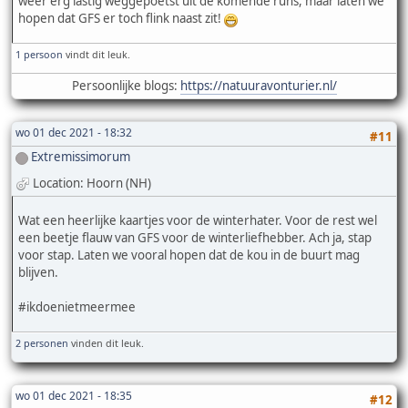
weer erg lastig weggepoetst uit de komende runs, maar laten we
hopen dat GFS er toch flink naast zit!
1 persoon
vindt dit leuk.
Persoonlijke blogs:
https://natuuravonturier.nl/
wo 01 dec 2021 - 18:32
#11
Extremissimorum
Location: Hoorn (NH)
Wat een heerlijke kaartjes voor de winterhater. Voor de rest wel
een beetje flauw van GFS voor de winterliefhebber. Ach ja, stap
voor stap. Laten we vooral hopen dat de kou in de buurt mag
blijven.
#ikdoenietmeermee
2 personen
vinden dit leuk.
wo 01 dec 2021 - 18:35
#12