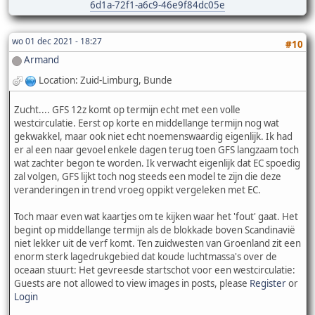
6d1a-72f1-a6c9-46e9f84dc05e
wo 01 dec 2021 - 18:27
#10
Armand
Location: Zuid-Limburg, Bunde
Zucht.... GFS 12z komt op termijn echt met een volle
westcirculatie. Eerst op korte en middellange termijn nog wat
gekwakkel, maar ook niet echt noemenswaardig eigenlijk. Ik had
er al een naar gevoel enkele dagen terug toen GFS langzaam toch
wat zachter begon te worden. Ik verwacht eigenlijk dat EC spoedig
zal volgen, GFS lijkt toch nog steeds een model te zijn die deze
veranderingen in trend vroeg oppikt vergeleken met EC.
Toch maar even wat kaartjes om te kijken waar het 'fout' gaat. Het
begint op middellange termijn als de blokkade boven Scandinavië
niet lekker uit de verf komt. Ten zuidwesten van Groenland zit een
enorm sterk lagedrukgebied dat koude luchtmassa's over de
oceaan stuurt: Het gevreesde startschot voor een westcirculatie:
Guests are not allowed to view images in posts, please
Register
or
Login