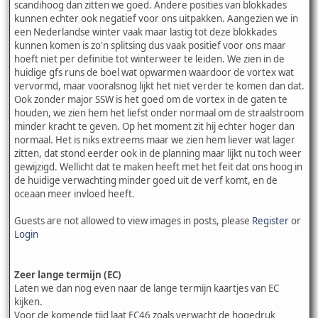
scandihoog dan zitten we goed. Andere posities van blokkades
kunnen echter ook negatief voor ons uitpakken. Aangezien we in
een Nederlandse winter vaak maar lastig tot deze blokkades
kunnen komen is zo'n splitsing dus vaak positief voor ons maar
hoeft niet per definitie tot winterweer te leiden. We zien in de
huidige gfs runs de boel wat opwarmen waardoor de vortex wat
vervormd, maar vooralsnog lijkt het niet verder te komen dan dat.
Ook zonder major SSW is het goed om de vortex in de gaten te
houden, we zien hem het liefst onder normaal om de straalstroom
minder kracht te geven. Op het moment zit hij echter hoger dan
normaal. Het is niks extreems maar we zien hem liever wat lager
zitten, dat stond eerder ook in de planning maar lijkt nu toch weer
gewijzigd. Wellicht dat te maken heeft met het feit dat ons hoog in
de huidige verwachting minder goed uit de verf komt, en de
oceaan meer invloed heeft.
Guests are not allowed to view images in posts, please
Register
or
Login
Zeer lange termijn (EC)
Laten we dan nog even naar de lange termijn kaartjes van EC
kijken.
Voor de komende tijd laat EC46 zoals verwacht de hogedruk