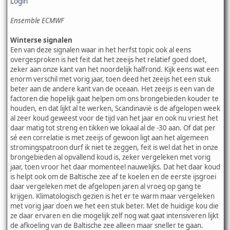
Login
Ensemble ECMWF
Winterse signalen
Een van deze signalen waar in het herfst topic ook al eens
overgesproken is het feit dat het zeeijs het relatief goed doet,
zeker aan onze kant van het noordelijk halfrond. Kijk eens wat een
enorm verschil met vorig jaar, toen deed het zeeijs het een stuk
beter aan de andere kant van de oceaan. Het zeeijs is een van de
factoren die hopelijk gaat helpen om ons brongebieden kouder te
houden, en dat lijkt al te werken, Scandinavië is de afgelopen week
al zeer koud geweest voor de tijd van het jaar en ook nu vriest het
daar matig tot streng en tikken we lokaal al de -30 aan. Of dat per
sé een correlatie is met zeeijs of gewoon ligt aan het algemeen
stromingspatroon durf ik niet te zeggen, feit is wel dat het in onze
brongebieden al opvallend koud is, zeker vergeleken met vorig
jaar, toen vroor het daar momenteel nauwelijks. Dat het daar koud
is helpt ook om de Baltische zee af te koelen en de eerste ijsgroei
daar vergeleken met de afgelopen jaren al vroeg op gang te
krijgen. Klimatologisch gezien is het er te warm maar vergeleken
met vorig jaar doen we het een stuk beter. Met de huidige kou die
ze daar ervaren en die mogelijk zelf nog wat gaat intensiveren lijkt
de afkoeling van de Baltische zee alleen maar sneller te gaan.