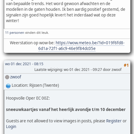
van bepaalde trends. Het word gewoon afwachten en de
modellen in de gaten houden. Ik ben aardig positief gestemd, de
signalen zijn goed hopelijk levert het inderdaad wat op deze
winter!
11 personen
vinden dit leuk.
Weerstation op wow-be:
https://wow.meteo.be/?id=019f6fd8-
6d1a-72f1-a6c9-46e9f84dc05e
wo 01 dec 2021 - 08:15
#1
Laatste wijziging
: wo 01 dec 2021 - 09:27 door zwoof
zwoof
Location: Rijssen (Twente)
Hoopvolle Oper EC 00Z:
sneeuwkaartjes vanaf het heerlijk avondje t/m 10 december
Guests are not allowed to view images in posts, please
Register
or
Login