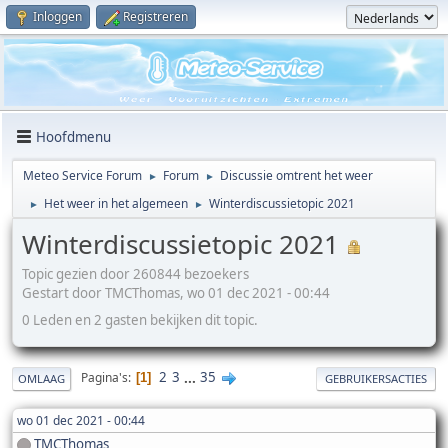
Inloggen
Registreren
Hoofdmenu
Meteo Service Forum
Forum
Discussie omtrent het weer
►
►
Het weer in het algemeen
Winterdiscussietopic 2021
►
►
Winterdiscussietopic 2021
Topic gezien door 260844 bezoekers
Gestart door TMCThomas, wo 01 dec 2021 - 00:44
0 Leden en 2 gasten bekijken dit topic.
2
3
...
35
Pagina's
1
OMLAAG
GEBRUIKERSACTIES
wo 01 dec 2021 - 00:44
TMCThomas