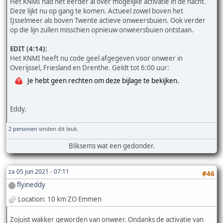
Het KNMI had het eerder al over mogelijke activatie in de nacht.
Deze lijkt nu op gang te komen. Actueel zowel boven het
IJsselmeer als boven Twente actieve onweersbuien. Ook verder
op die lijn zullen misschien opnieuw onweersbuien ontstaan.
EDIT (4:14):
Het KNMI heeft nu code geel afgegeven voor onweer in
Overijssel, Friesland en Drenthe. Geldt tot 6:00 uur:
Je hebt geen rechten om deze bijlage te bekijken.
Eddy.
2 personen
vinden dit leuk.
Bliksems wat een gedonder.
za 05 jun 2021 - 07:11
#46
flyineddy
Location: 10 km ZO Emmen
Zojuist wakker geworden van onweer. Ondanks de activatie van