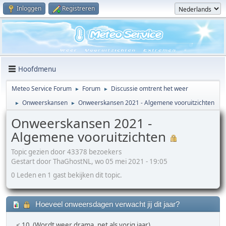
Inloggen
Registreren
Hoofdmenu
Meteo Service Forum
Forum
Discussie omtrent het weer
►
►
Onweerskansen
Onweerskansen 2021 - Algemene vooruitzichten
►
►
Onweerskansen 2021 -
Algemene vooruitzichten
Topic gezien door 43378 bezoekers
Gestart door ThaGhostNL, wo 05 mei 2021 - 19:05
0 Leden en 1 gast bekijken dit topic.
Hoeveel onweersdagen verwacht jij dit jaar?
< 10 (Wordt weer drama, net als vorig jaar)