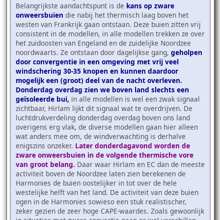
Belangrijkste aandachtspunt is de
kans op zware
onweersbuien
die nabij het thermisch laag boven het
westen van Frankrijk gaan ontstaan. Deze buien zitten vrij
consistent in de modellen, in alle modellen trekken ze over
het zuidoosten van Engeland en de zuidelijke Noordzee
noordwaarts. Ze ontstaan door dagelijkse gang,
geholpen
door convergentie in een omgeving met vrij veel
windschering 30-35 knopen en kunnen daardoor
mogelijk een (groot) deel van de nacht overleven.
Donderdag overdag zien we boven land slechts een
geïsoleerde bui,
in alle modellen is wel een zwak signaal
zichtbaar, Hirlam lijkt dit signaal wat te overdrijven. De
luchtdrukverdeling donderdag overdag boven ons land
overigens erg vlak, de diverse modellen gaan hier alleen
wat anders mee om, de windverwachting is derhalve
enigszins onzeker.
Later donderdagavond worden de
zware onweersbuien in de volgende thermische vore
van groot belang.
Daar waar Hirlam en EC dan de meeste
activiteit boven de Noordzee laten zien berekenen de
Harmonies de buien oostelijker in tot over de hele
westelijke helft van het land. De activiteit van deze buien
ogen in de Harmonies sowieso een stuk realistischer,
zeker gezien de zeer hoge CAPE-waardes. Zoals gewoonlijk