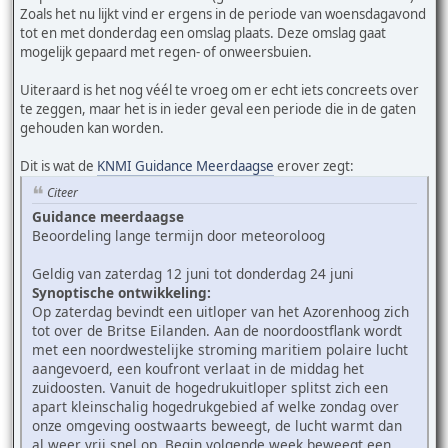
Zoals het nu lijkt vind er ergens in de periode van woensdagavond
tot en met donderdag een omslag plaats. Deze omslag gaat
mogelijk gepaard met regen- of onweersbuien.
Uiteraard is het nog véél te vroeg om er echt iets concreets over
te zeggen, maar het is in ieder geval een periode die in de gaten
gehouden kan worden.
Dit is wat de
KNMI Guidance Meerdaagse
erover zegt:
Citeer
Guidance meerdaagse
Beoordeling lange termijn door meteoroloog
Geldig van zaterdag 12 juni tot donderdag 24 juni
Synoptische ontwikkeling:
Op zaterdag bevindt een uitloper van het Azorenhoog zich
tot over de Britse Eilanden. Aan de noordoostflank wordt
met een noordwestelijke stroming maritiem polaire lucht
aangevoerd, een koufront verlaat in de middag het
zuidoosten. Vanuit de hogedrukuitloper splitst zich een
apart kleinschalig hogedrukgebied af welke zondag over
onze omgeving oostwaarts beweegt, de lucht warmt dan
al weer vrij snel op. Begin volgende week beweegt een