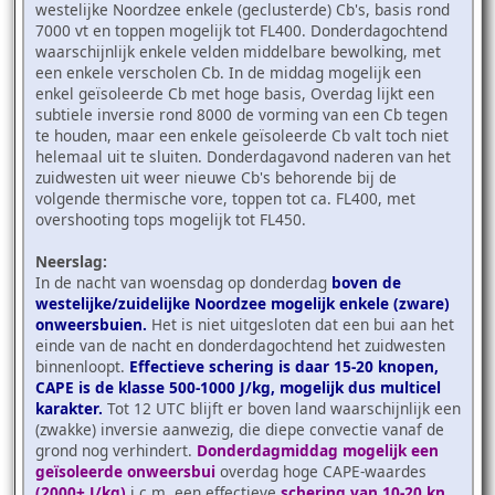
westelijke Noordzee enkele (geclusterde) Cb's, basis rond
7000 vt en toppen mogelijk tot FL400. Donderdagochtend
waarschijnlijk enkele velden middelbare bewolking, met
een enkele verscholen Cb. In de middag mogelijk een
enkel geïsoleerde Cb met hoge basis, Overdag lijkt een
subtiele inversie rond 8000 de vorming van een Cb tegen
te houden, maar een enkele geïsoleerde Cb valt toch niet
helemaal uit te sluiten. Donderdagavond naderen van het
zuidwesten uit weer nieuwe Cb's behorende bij de
volgende thermische vore, toppen tot ca. FL400, met
overshooting tops mogelijk tot FL450.
Neerslag:
In de nacht van woensdag op donderdag
boven de
westelijke/zuidelijke Noordzee mogelijk enkele (zware)
onweersbuien.
Het is niet uitgesloten dat een bui aan het
einde van de nacht en donderdagochtend het zuidwesten
binnenloopt.
Effectieve schering is daar 15-20 knopen,
CAPE is de klasse 500-1000 J/kg, mogelijk dus multicel
karakter.
Tot 12 UTC blijft er boven land waarschijnlijk een
(zwakke) inversie aanwezig, die diepe convectie vanaf de
grond nog verhindert.
Donderdagmiddag mogelijk een
geïsoleerde onweersbui
overdag hoge CAPE-waardes
(2000+ J/kg)
i.c.m. een effectieve
schering van 10-20 kn