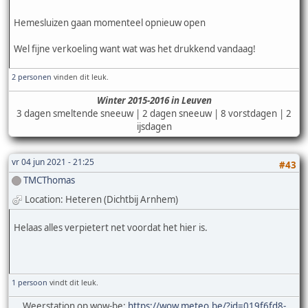
Hemesluizen gaan momenteel opnieuw open
Wel fijne verkoeling want wat was het drukkend vandaag!
2 personen
vinden dit leuk.
Winter 2015-2016 in Leuven
3 dagen smeltende sneeuw | 2 dagen sneeuw | 8 vorstdagen | 2
ijsdagen
vr 04 jun 2021 - 21:25
#43
TMCThomas
Location: Heteren (Dichtbij Arnhem)
Helaas alles verpietert net voordat het hier is.
1 persoon
vindt dit leuk.
Weerstation op wow-be:
https://wow.meteo.be/?id=019f6fd8-