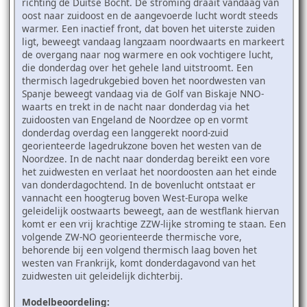
richting de Duitse Bocht. De stroming draait vandaag van
oost naar zuidoost en de aangevoerde lucht wordt steeds
warmer. Een inactief front, dat boven het uiterste zuiden
ligt, beweegt vandaag langzaam noordwaarts en markeert
de overgang naar nog warmere en ook vochtigere lucht,
die donderdag over het gehele land uitstroomt. Een
thermisch lagedrukgebied boven het noordwesten van
Spanje beweegt vandaag via de Golf van Biskaje NNO-
waarts en trekt in de nacht naar donderdag via het
zuidoosten van Engeland de Noordzee op en vormt
donderdag overdag een langgerekt noord-zuid
georienteerde lagedrukzone boven het westen van de
Noordzee. In de nacht naar donderdag bereikt een vore
het zuidwesten en verlaat het noordoosten aan het einde
van donderdagochtend. In de bovenlucht ontstaat er
vannacht een hoogterug boven West-Europa welke
geleidelijk oostwaarts beweegt, aan de westflank hiervan
komt er een vrij krachtige ZZW-lijke stroming te staan. Een
volgende ZW-NO georienteerde thermische vore,
behorende bij een volgend thermisch laag boven het
westen van Frankrijk, komt donderdagavond van het
zuidwesten uit geleidelijk dichterbij.
Modelbeoordeling: