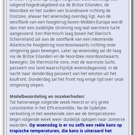
volgend hogedrukgebied via de Britse Eilanden, de
Noordzee en het zuiden van Scandinavie richting de
Oostzee, alwaar het woensdag overdag ligt. Aan de
westflank van een hoogterug boven Midden-Europa wordt
dan met een zuidelijke stroming nog wat warmere lucht
aangevoerd. Een thermisch laag boven het Iberisch
Schiereiland zal aan de oostflank van een inkomende
Atlantische hoogtetrog noordoostwaarts richting onze
omgeving gaan bewegen. Later op woensdag zal dit laag
via de Britse Eilanden en de Noordzee noordoostwaarts
bewegen. De thermische vore, met de warmste lucht,
passeert ons land waarschijnlijk woensdagavond, in de
nacht naar donderdag passeert van het westen uit het
koufront. Donderdag zal het front nog enige tijd over onze
omgeving slepen.
Modelbeoordeling en onzekerheden:
Tot halverwege volgende week heerst er vrij grote
consistentie in het EPS-ensemble. Na de tijdelijke
verkoeling in het weekeinde zien we de temperaturen
begin volgende week weer duidelijk oplopen naar zomerse
waarden.
Op woensdag is er nu zelfs een reële kans op
tropische temperaturen, die kans is uiteraard het