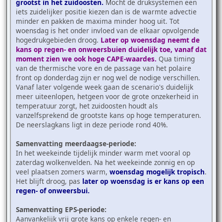
grootst in het zuidoosten.
Mocht de druksystemen een
iets zuidelijker positie kiezen dan is de warmte advectie
minder en pakken de maxima minder hoog uit. Tot
woensdag is het onder invloed van de elkaar opvolgende
hogedrukgebieden droog.
Later op woensdag neemt de
kans op regen- en onweersbuien duidelijk toe, vanaf dat
moment zien we ook hoge CAPE-waardes.
Qua timing
van de thermische vore en de passage van het polaire
front op donderdag zijn er nog wel de nodige verschillen.
Vanaf later volgende week gaan de scenario's duidelijk
meer uiteenlopen, hetgeen voor de grote onzekerheid in
temperatuur zorgt, het zuidoosten houdt als
vanzelfsprekend de grootste kans op hoge temperaturen.
De neerslagkans ligt in deze periode rond 40%.
Samenvatting meerdaagse-periode:
In het weekeinde tijdelijk minder warm met vooral op
zaterdag wolkenvelden. Na het weekeinde zonnig en op
veel plaatsen zomers warm,
woensdag mogelijk tropisch
.
Het blijft droog, pas
later op woensdag is er kans op een
regen- of onweersbui.
Samenvatting EPS-periode:
Aanvankelijk vrij grote kans op enkele regen- en