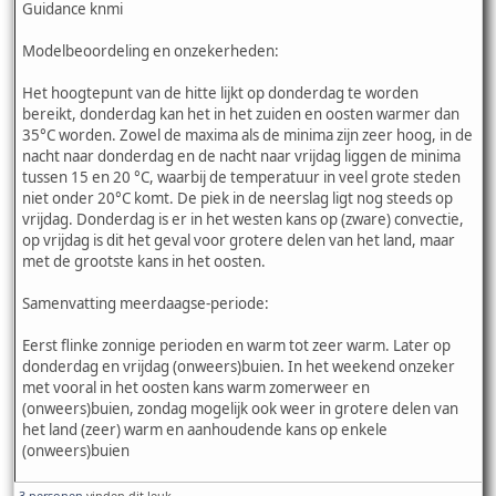
Guidance knmi
Modelbeoordeling en onzekerheden:
Het hoogtepunt van de hitte lijkt op donderdag te worden
bereikt, donderdag kan het in het zuiden en oosten warmer dan
35°C worden. Zowel de maxima als de minima zijn zeer hoog, in de
nacht naar donderdag en de nacht naar vrijdag liggen de minima
tussen 15 en 20 °C, waarbij de temperatuur in veel grote steden
niet onder 20°C komt. De piek in de neerslag ligt nog steeds op
vrijdag. Donderdag is er in het westen kans op (zware) convectie,
op vrijdag is dit het geval voor grotere delen van het land, maar
met de grootste kans in het oosten.
Samenvatting meerdaagse-periode:
Eerst flinke zonnige perioden en warm tot zeer warm. Later op
donderdag en vrijdag (onweers)buien. In het weekend onzeker
met vooral in het oosten kans warm zomerweer en
(onweers)buien, zondag mogelijk ook weer in grotere delen van
het land (zeer) warm en aanhoudende kans op enkele
(onweers)buien
3 personen
vinden dit leuk.