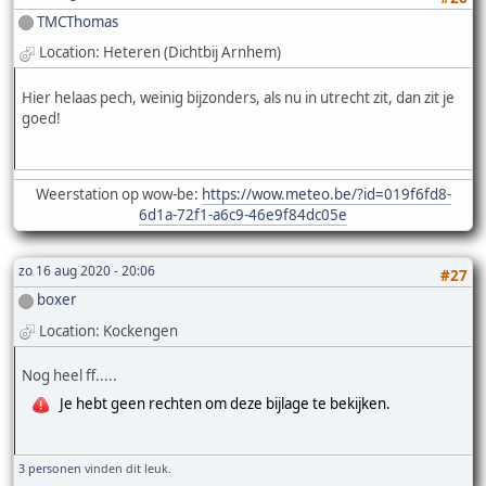
TMCThomas
Location: Heteren (Dichtbij Arnhem)
Hier helaas pech, weinig bijzonders, als nu in utrecht zit, dan zit je
goed!
Weerstation op wow-be:
https://wow.meteo.be/?id=019f6fd8-
6d1a-72f1-a6c9-46e9f84dc05e
zo 16 aug 2020 - 20:06
#27
boxer
Location: Kockengen
Nog heel ff.....
Je hebt geen rechten om deze bijlage te bekijken.
3 personen
vinden dit leuk.