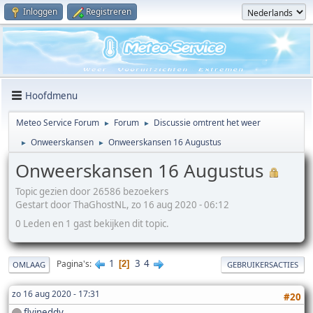
Inloggen
Registreren
Hoofdmenu
Meteo Service Forum
Forum
Discussie omtrent het weer
►
►
Onweerskansen
Onweerskansen 16 Augustus
►
►
Onweerskansen 16 Augustus
Topic gezien door 26586 bezoekers
Gestart door ThaGhostNL, zo 16 aug 2020 - 06:12
0 Leden en 1 gast bekijken dit topic.
1
3
4
Pagina's
2
OMLAAG
GEBRUIKERSACTIES
zo 16 aug 2020 - 17:31
#20
flyineddy