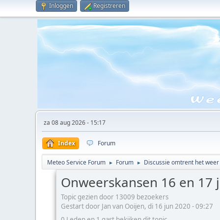
Inloggen
Registreren
za 08 aug 2026 - 15:17
Index
Forum
Meteo Service Forum
Forum
Discussie omtrent het weer
►
►
Onweerskansen 16 en 17 j
Topic gezien door 13009 bezoekers
Gestart door Jan van Ooijen, di 16 jun 2020 - 09:27
0 Leden en 1 gast bekijken dit topic.