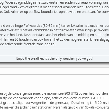
. Woensdagmiddag in het zuidwesten en zuiden opnieuw vorming van bu
 Hagel rond 2 cm of groter is met dit soort waarden niet uitgesloten. Beha
e. Ook zullen er op outflow-boundaries opnieuw buien ontstaan. De conv
eid en de hoge PW-waardes (30-35 mm) kan er lokaal in het zuiden en zu
ateroverlast is net als vanmiddag in het zuidwesten waarschijnlijk. Wo
n van het land. Deze ontstaan aan het einde van de middag en het begin
Hirlam en EC houden dan ook boven het zuiden nog een sterk neerslagsig
de activerende frontale zone een rol.
Enjoy the weather, it's the only weather you've got!
an bij de convergentiezone, die momenteel (03 UTC) boven het noorden va
en zijn de voorwaarden voor diepe, actieve convectie gunstig, CAPE 1000
wat grootschaliger convergentie in de grenslaag. De schering is 15-20 kn,
te maken die (schijnbaar) stationair blijven als gevolg van (lokale) converg