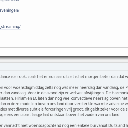
heveningen/
e_streaming/
ance is er ook, zoals het er nu naar uitziet is het morgen beter dan da
 voor woensdagmiddag zelfs nog wat meer neerslag dan vandaag, de PW
r dan vandaag. Voor in de avond zijn er wel wat afwijkingen. De Harmonie
laatsen. Hirlam en EC laten dan nog veel convectieve neerslag boven het z
an in deze modellen boven ons land door versterkte warmte-advectie wat l
aties met diverse subtiele forceringen vrij groot, dit geldt zeker voor de
 eens een apart laagje laat ontstaan boven het zuiden van ons land.
ater vannacht met woensdagochtend nog een enkele bui vanuit Duitsland