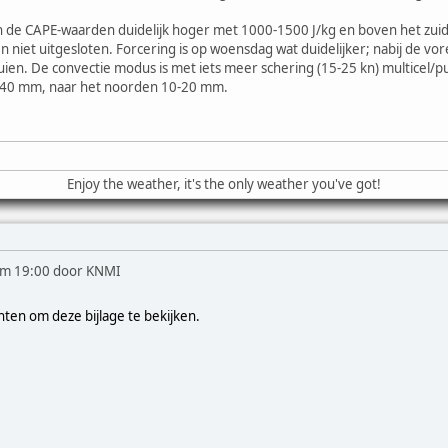
 de CAPE-waarden duidelijk hoger met 1000-1500 J/kg en boven het zuide
en niet uitgesloten. Forcering is op woensdag wat duidelijker; nabij de v
en. De convectie modus is met iets meer schering (15-25 kn) multicel/pu
0-40 mm, naar het noorden 10-20 mm.
Enjoy the weather, it's the only weather you've got!
t/m 19:00 door KNMI
hten om deze bijlage te bekijken.