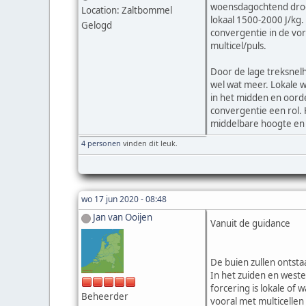
woensdagochtend droog
Location: Zaltbommel
lokaal 1500-2000 J/kg.
Gelogd
convergentie in de vor
multicel/puls.
Door de lage treksnelh
wel wat meer. Lokale w
in het midden en oorde
convergentie een rol. 
middelbare hoogte en 
4 personen
vinden dit leuk.
wo 17 jun 2020 - 08:48
Jan van Ooijen
Vanuit de guidance
De buien zullen ontsta
In het zuiden en west
forcering is lokale of 
Beheerder
vooral met multicellen 