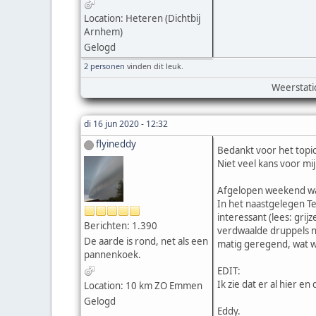
Location: Heteren (Dichtbij
Arnhem)
Gelogd
2 personen
vinden dit leuk.
Weerstati
di 16 jun 2020 - 12:32
flyineddy
Bedankt voor het topic
Niet veel kans voor mij
Afgelopen weekend was
In het naastgelegen Te
interessant (lees: grij
Berichten: 1.390
verdwaalde druppels na
De aarde is rond, net als een
matig geregend, wat wel
pannenkoek.
EDIT:
Ik zie dat er al hier e
Location: 10 km ZO Emmen
Gelogd
Eddy.