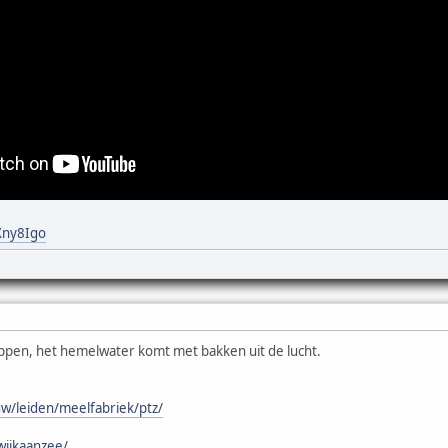
Xny8Igo
ppen, het hemelwater komt met bakken uit de lucht.
w/leiden/meelfabriek/ptz/
wijkaanzee/