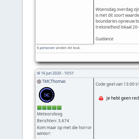
Woensdag overdag zijn
is met dit soort waard
boundaries opnieuw bui
treksnelheid lokaal 2
Guidance
6 personen
vinden dit leuk.
di 16 jun 2020 - 10:51
TMCThomas
Code geel van 13:00 
Je hebt geen rec
Meteoroloog
Berichten: 3.674
Kom maar op met die horror
winter!