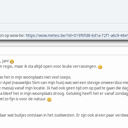
on op wow-be:
https://wow.meteo.be/?id=019f6fd8-6d1a-72f1-a6c9-46
, Jan!
n regio, maar ik sta altijd open voor leuke verrassingen.
 het in mijn woonplaats niet veel soeps.
r-Apel (nauwelijks 5km van mijn huis) was wel een stevige onweersbui met 
ze massa) vanaf mijn locatie. Ik had ook geen tijd om op pad te gaan die 
 bleef het in mijn woonplaats droog. Gelukkig heeft het er vanaf zondagav
 zo fijn is voor de natuur.
n daar wat buitjes ontstaan in het zuidwesten. Er zijn ook al een paar ver