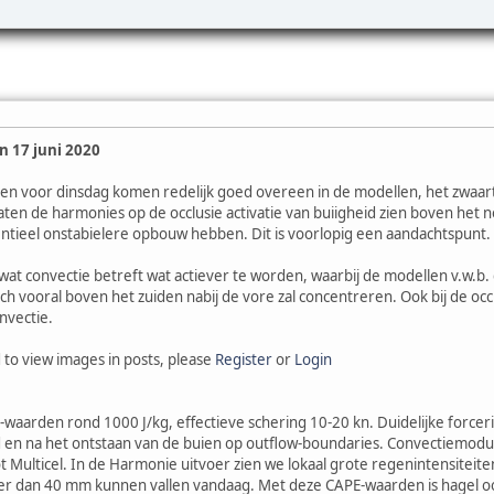
 17 juni 2020
en voor dinsdag komen redelijk goed overeen in de modellen, het zwaart
ten de harmonies op de occlusie activatie van buiigheid zien boven het n
ntieel onstabielere opbouw hebben. Dit is voorlopig een aandachtspunt.
t convectie betreft wat actiever te worden, waarbij de modellen v.w.b. de
zich vooral boven het zuiden nabij de vore zal concentreren. Ook bij de oc
nvectie.
 to view images in posts, please
Register
or
Login
waarden rond 1000 J/kg, effectieve schering 10-20 kn. Duidelijke force
en na het ontstaan van de buien op outflow-boundaries. Convectiemodus 
ot Multicel. In de Harmonie uitvoer zien we lokaal grote regenintensitei
eer dan 40 mm kunnen vallen vandaag. Met deze CAPE-waarden is hagel oo