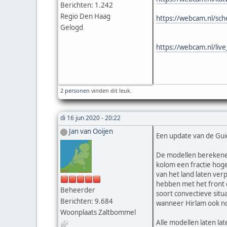
Berichten: 1.242
Regio Den Haag
https://webcam.nl/sc
Gelogd
https://webcam.nl/liv
2 personen
vinden dit leuk.
di 16 jun 2020 - 20:22
Jan van Ooijen
Een update van de Guid
De modellen berekenen
kolom een fractie hoge
van het land laten verp
hebben met het front d
Beheerder
soort convectieve situ
Berichten: 9.684
wanneer Hirlam ook nog
Woonplaats Zaltbommel
Alle modellen laten l