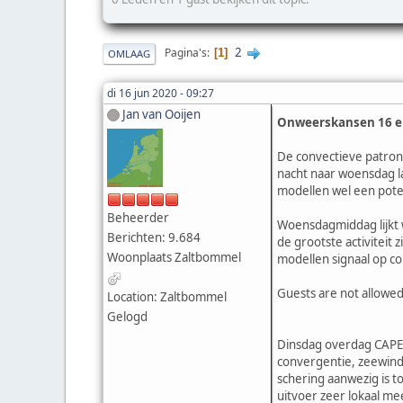
2
Pagina's
1
OMLAAG
di 16 jun 2020 - 09:27
Jan van Ooijen
Onweerskansen 16 en
De convectieve patron
nacht naar woensdag la
modellen wel een pote
Beheerder
Woensdagmiddag lijkt wa
Berichten: 9.684
de grootste activiteit 
Woonplaats Zaltbommel
modellen signaal op co
Guests are not allowed
Location: Zaltbommel
Gelogd
Dinsdag overdag CAPE-
convergentie, zeewind 
schering aanwezig is t
uitvoer zeer lokaal m