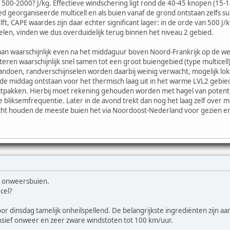
1500-2000? J/kg. Effectieve windschering ligt rond de 40-45 knopen (15-18
d georganiseerde multicell en als buien vanaf de grond ontstaan zelfs su
ft, CAPE waardes zijn daar echter significant lager: in de orde van 500 J/
elen, vinden we dus overduidelijk terug binnen het niveau 2 gebied.
an waarschijnlijk even na het middaguur boven Noord-Frankrijk op de wes
teren waarschijnlijk snel samen tot een groot buiengebied (type multicell)
ndoen, randverschijnselen worden daarbij weinig verwacht, mogelijk lokaa
de middag ontstaan voor het thermisch laag uit in het warme LVL2 gebied
tpakken. Hierbij moet rekening gehouden worden met hagel van potenti
 bliksemfrequentie. Later in de avond trekt dan nog het laag zelf over 
t houden de meeste buien het via Noordoost-Nederland voor gezien en
e onweersbuien.
cel?
or dinsdag tamelijk onheilspellend. De belangrijkste ingrediënten zijn 
sief onweer en zeer zware windstoten tot 100 km/uur.