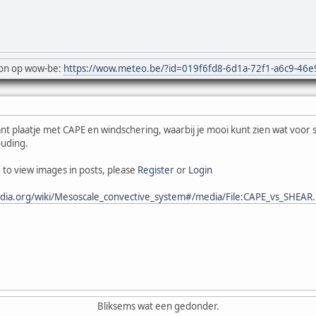
on op wow-be:
https://wow.meteo.be/?id=019f6fd8-6d1a-72f1-a6c9-46
nt plaatje met CAPE en windschering, waarbij je mooi kunt zien wat voo
ouding.
 to view images in posts, please
Register
or
Login
pedia.org/wiki/Mesoscale_convective_system#/media/File:CAPE_vs_SHEAR
Bliksems wat een gedonder.