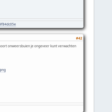
e9f84dc05e
#42
r soort onweersbuien je ongeveer kunt verwachten
.png