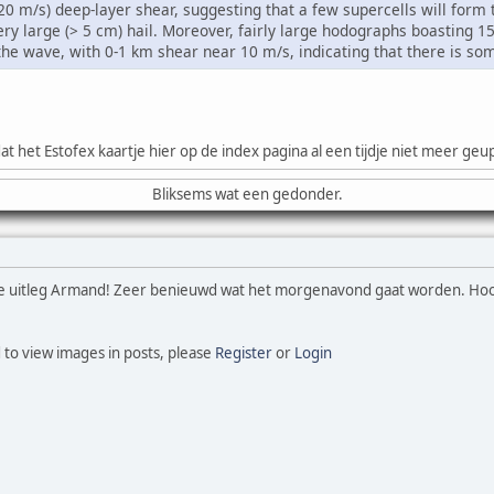
~20 m/s) deep-layer shear, suggesting that a few supercells will form
ery large (> 5 cm) hail. Moreover, fairly large hodographs boasting 15
he wave, with 0-1 km shear near 10 m/s, indicating that there is som
t het Estofex kaartje hier op de index pagina al een tijdje niet meer geup
Bliksems wat een gedonder.
 uitleg Armand! Zeer benieuwd wat het morgenavond gaat worden. Hoop 
 to view images in posts, please
Register
or
Login