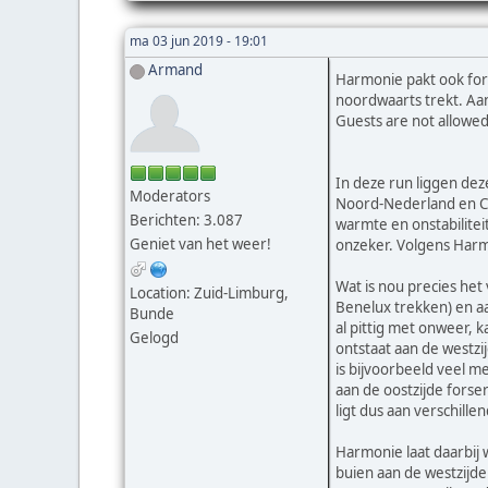
ma 03 jun 2019 - 19:01
Armand
Harmonie pakt ook fors
noordwaarts trekt. Aan
Guests are not allowed
In deze run liggen dez
Moderators
Noord-Nederland en Cen
Berichten: 3.087
warmte en onstabilitei
Geniet van het weer!
onzeker. Volgens Harmo
Wat is nou precies het 
Location: Zuid-Limburg,
Benelux trekken) en aan
Bunde
al pittig met onweer, 
Gelogd
ontstaat aan de westzij
is bijvoorbeeld veel 
aan de oostzijde forse
ligt dus aan verschille
Harmonie laat daarbij 
buien aan de westzijd