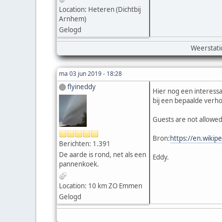
Location: Heteren (Dichtbij
Arnhem)
Gelogd
Weerstati
ma 03 jun 2019 - 18:28
flyineddy
Hier nog een interessa
bij een bepaalde verh
Guests are not allowed
Bron:
https://en.wiki
Berichten: 1.391
De aarde is rond, net als een
Eddy.
pannenkoek.
Location: 10 km ZO Emmen
Gelogd