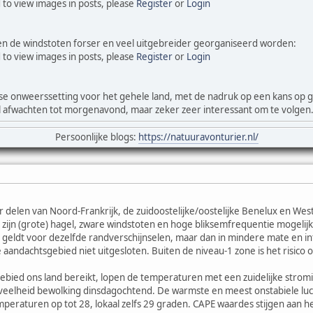
 to view images in posts, please
Register
or
Login
en de windstoten forser en veel uitgebreider georganiseerd worden:
 to view images in posts, please
Register
or
Login
rse onweerssetting voor het gehele land, met de nadruk op een kans op 
maal afwachten tot morgenavond, maar zeker zeer interessant om te volgen
Persoonlijke blogs:
https://natuuravonturier.nl/
r delen van Noord-Frankrijk, de zuidoostelijke/oostelijke Benelux en Wes
zijn (grote) hagel, zware windstoten en hoge bliksemfrequentie mogelijk.
geldt voor dezelfde randverschijnselen, maar dan in mindere mate en inten
 aandachtsgebied niet uitgesloten. Buiten de niveau-1 zone is het risico 
bied ons land bereikt, lopen de temperaturen met een zuidelijke stromin
eveelheid bewolking dinsdagochtend. De warmste en meest onstabiele luc
mperaturen op tot 28, lokaal zelfs 29 graden. CAPE waardes stijgen aan h