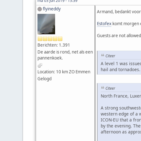
ma 03 jun 2019 - 15:39
flyineddy
Armand, bedankt voor
Estofex
komt morgen ov
Guests are not allowed
Berichten: 1.391
De aarde is rond, net als een
Citeer
pannenkoek.
A level 1 was issu
hail and tornadoes.
Location: 10 km ZO Emmen
Gelogd
Citeer
North France, Luxe
A strong southweste
western edge of a
ICON-EU that a fro
by the evening. The 
afternoon as approx