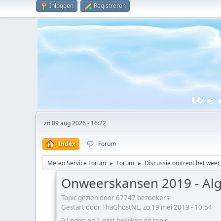
Inloggen
Registreren
zo 09 aug 2026 - 16:22
Index
Forum
Meteo Service Forum
Forum
Discussie omtrent het weer
►
►
Onweerskansen 2019 - Alg
Topic gezien door 67747 bezoekers
Gestart door ThaGhostNL, zo 19 mei 2019 - 10:54
0 Leden en 1 gast bekijken dit topic.