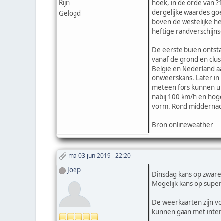
Rijn
hoek, in de orde van ?
dergelijke waardes goe
Gelogd
boven de westelijke hel
heftige randverschijns
De eerste buien ontsta
vanaf de grond en clus
België en Nederland aa
onweerskans. Later in 
meteen fors kunnen ui
nabij 100 km/h en hoge
vorm. Rond middernach
Bron onlineweather
ma 03 jun 2019 - 22:20
Joep
Dinsdag kans op zwar
Mogelijk kans op super
De weerkaarten zijn vo
kunnen gaan met inten