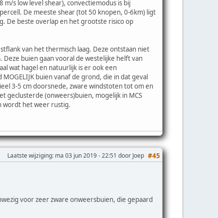
 m/s low level shear), convectiemodus is bij
percell. De meeste shear (tot 50 knopen, 0-6km) ligt
kg. De beste overlap en het grootste risico op
tflank van het thermisch laag. Deze ontstaan niet
. Deze buien gaan vooral de westelijke helft van
l wat hagel en natuurlijk is er ook een
 MOGELIJK buien vanaf de grond, die in dat geval
eel 3-5 cm doorsnede, zware windstoten tot om en
met geclusterde (onweers)buien, mogelijk in MCS
 wordt het weer rustig.
Laatste wijziging
: ma 03 jun 2019 - 22:51 door Joep
#45
aanwezig voor zeer zware onweersbuien, die gepaard