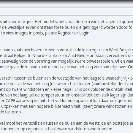
 uit voor morgen. Het model schetst dat de kern van het lagedrukgebiedje
 de westzijde ervan ontstaan forse buien die getriggerd worden door fo
 to view images in posts, please
Register
or
Login
e buien zoals hierboven te zien is vooral in de kustregio's en West-Belg
traal België. In Noord-Frankrijk en Zuid-België ontstaan vervolgens ook 
t aanwezig voor de vorming van mogelijk zware onweersbuien. Of en waar 
nie gaan deze buien aan de oostzijde van het laag voornamelijk over Oos
verschil tussen de buien aan de westzijde van het laag (die waarschijnlijk o
 de oostzijde van het laag (die waarschijnlijk over (zuid)oostelijk deel v
kans op zware windstoten en kleine hagel. Er is ook voldoende onstabilite
de van het laag, zal de temperatuur en onstabiliteit een stuk lager zijn 
meer CAPE aanwezig en mits het voldoende opwarmt kan daar ook gebruik
r uitpakken met een hogere bliksemactiviteit, (zeer) zware windstoten en g
nde factoren.
wel mooi het verschil zien tussen de buien aan de westzijde en oostzijde
e kunnen er op regionale schaal zware windstoten voorkomen: