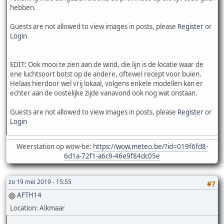
hebben.
Guests are not allowed to view images in posts, please
Register
or
Login
EDIT: Ook mooi te zien aan de wind, die lijn is de locatie waar de
ene luchtsoort botst op de andere, oftewel recept voor buien.
Helaas hierdoor wel vrij lokaal, volgens enkele modellen kan er
echter aan de oostelijke zijde vanavond ook nog wat onstaan.
Guests are not allowed to view images in posts, please
Register
or
Login
Weerstation op wow-be:
https://wow.meteo.be/?id=019f6fd8-
6d1a-72f1-a6c9-46e9f84dc05e
zo 19 mei 2019 - 15:55
#7
AFTH14
Location: Alkmaar