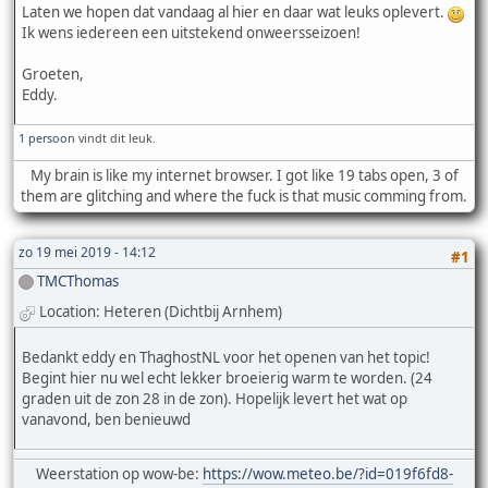
Laten we hopen dat vandaag al hier en daar wat leuks oplevert.
Ik wens iedereen een uitstekend onweersseizoen!
Groeten,
Eddy.
1 persoon
vindt dit leuk.
My brain is like my internet browser. I got like 19 tabs open, 3 of
them are glitching and where the fuck is that music comming from.
zo 19 mei 2019 - 14:12
#1
TMCThomas
Location: Heteren (Dichtbij Arnhem)
Bedankt eddy en ThaghostNL voor het openen van het topic!
Begint hier nu wel echt lekker broeierig warm te worden. (24
graden uit de zon 28 in de zon). Hopelijk levert het wat op
vanavond, ben benieuwd
Weerstation op wow-be:
https://wow.meteo.be/?id=019f6fd8-