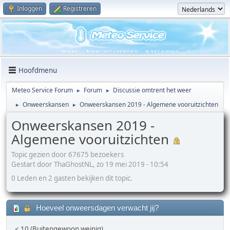
Inloggen
Registreren
Hoofdmenu
Meteo Service Forum
Forum
Discussie omtrent het weer
►
►
Onweerskansen
Onweerskansen 2019 - Algemene vooruitzichten
►
►
Onweerskansen 2019 -
Algemene vooruitzichten
Topic gezien door 67675 bezoekers
Gestart door ThaGhostNL, zo 19 mei 2019 - 10:54
0 Leden en 2 gasten bekijken dit topic.
Hoeveel onweersdagen verwacht jij?
< 10 (Buitengewoon weinig)