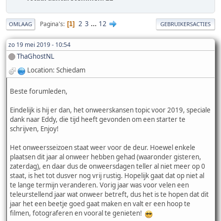
2
3
...
12
Pagina's
1
OMLAAG
GEBRUIKERSACTIES
zo 19 mei 2019 - 10:54
ThaGhostNL
Location: Schiedam
Beste forumleden,
Eindelijk is hij er dan, het onweerskansen topic voor 2019, speciale
dank naar Eddy, die tijd heeft gevonden om een starter te
schrijven, Enjoy!
Het onweersseizoen staat weer voor de deur. Hoewel enkele
plaatsen dit jaar al onweer hebben gehad (waaronder gisteren,
zaterdag), en daar dus de onweersdagen teller al niet meer op 0
staat, is het tot dusver nog vrij rustig. Hopelijk gaat dat op niet al
te lange termijn veranderen. Vorig jaar was voor velen een
teleurstellend jaar wat onweer betreft, dus het is te hopen dat dit
jaar het een beetje goed gaat maken en valt er een hoop te
filmen, fotograferen en vooral te genieten!