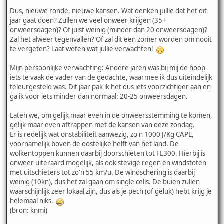
Dus, nieuwe ronde, nieuwe kansen. Wat denken jullie dat het dit
jaar gaat doen? Zullen we veel onweer krijgen (35+
onweersdagen)? Of juist weinig (minder dan 20 onweersdagen)?
Zal het alweer tegenvallen? Of zal dit een zomer worden om nooit
te vergeten? Laat weten wat jullie verwachten!
Mijn persoonlijke verwachting: Andere jaren was bij mij de hoop
iets te vaak de vader van de gedachte, waarmee ik dus uiteindelijk
teleurgesteld was. Dit jaar pak ik het dus iets voorzichtiger aan en
ga ik voor iets minder dan normaal: 20-25 onweersdagen.
Laten we, om gelijk maar even in de onweersstemming te komen,
gelijk maar even aftrappen met de kansen van deze zondag.
Er is redelijk wat onstabiliteit aanwezig, zo'n 1000 J/Kg CAPE,
voornamelijk boven de oostelijke helft van het land. De
wolkentoppen kunnen daarbij doorschieten tot FL300. Hierbij is
onweer uiteraard mogelijk, als ook stevige regen en windstoten
met uitschieters tot zo'n 55 km/u. De windschering is daarbij
weinig (10kn), dus het zal gaan om single cells. De buien zullen
waarschijnlijk zeer lokaal zijn, dus als je pech (of geluk) hebt krijg je
helemaal niks.
(bron: knmi)