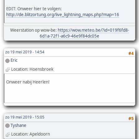
EDIT: Onweer hier te volgen:
http://de.blitzortung.org/live_lightning_maps.php?map=16
Weerstation op wow-be:
https://wow.meteo.be/?id=019f6fd8-
6d1a-72f1-a6c9-46e9f84dc05e
zo 19 mei 2019 - 14:54
#4
Eric
Location: Hoensbroek
Onweer nabij Heerlen!
zo 19 mei 2019 - 15:05
#5
Tyshane
Location: Apeldoorn