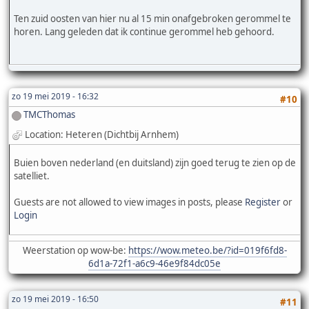
Ten zuid oosten van hier nu al 15 min onafgebroken gerommel te
horen. Lang geleden dat ik continue gerommel heb gehoord.
zo 19 mei 2019 - 16:32
#10
TMCThomas
Location: Heteren (Dichtbij Arnhem)
Buien boven nederland (en duitsland) zijn goed terug te zien op de
satelliet.
Guests are not allowed to view images in posts, please
Register
or
Login
Weerstation op wow-be:
https://wow.meteo.be/?id=019f6fd8-
6d1a-72f1-a6c9-46e9f84dc05e
zo 19 mei 2019 - 16:50
#11