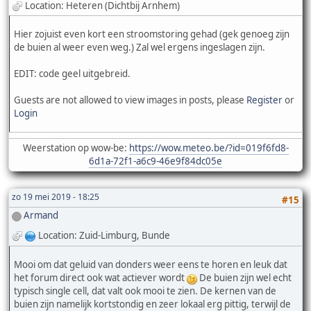
Location: Heteren (Dichtbij Arnhem)
Hier zojuist even kort een stroomstoring gehad (gek genoeg zijn
de buien al weer even weg.) Zal wel ergens ingeslagen zijn.
EDIT: code geel uitgebreid.
Guests are not allowed to view images in posts, please
Register
or
Login
Weerstation op wow-be:
https://wow.meteo.be/?id=019f6fd8-
6d1a-72f1-a6c9-46e9f84dc05e
zo 19 mei 2019 - 18:25
#15
Armand
Location: Zuid-Limburg, Bunde
Mooi om dat geluid van donders weer eens te horen en leuk dat
het forum direct ook wat actiever wordt
De buien zijn wel echt
typisch single cell, dat valt ook mooi te zien. De kernen van de
buien zijn namelijk kortstondig en zeer lokaal erg pittig, terwijl de