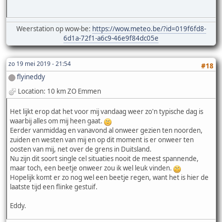
Weerstation op wow-be:
https://wow.meteo.be/?id=019f6fd8-
6d1a-72f1-a6c9-46e9f84dc05e
zo 19 mei 2019 - 21:54
#18
flyineddy
Location: 10 km ZO Emmen
Het lijkt erop dat het voor mij vandaag weer zo'n typische dag is
waarbij alles om mij heen gaat.
Eerder vanmiddag en vanavond al onweer gezien ten noorden,
zuiden en westen van mij en op dit moment is er onweer ten
oosten van mij, net over de grens in Duitsland.
Nu zijn dit soort single cel situaties nooit de meest spannende,
maar toch, een beetje onweer zou ik wel leuk vinden.
Hopelijk komt er zo nog wel een beetje regen, want het is hier de
laatste tijd een flinke gestuif.
Eddy.