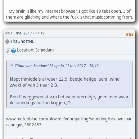
My brain is like my internet browser. I got like 19 tabs open, 3 of
them are glitching and where the fuck is that music comming from.
do 11 mei 2017 - 17:19
#55
ThaGhostNL
Location: Schiedam
Citaat van: Shadow112 op do 11 mei 2017 - 16:49
klopt inmiddels al weer 22.5..beetje heiige lucht. wind
zwakt af van 3 naar 2 B.
Ben ff weggeweest van het weer wereldje, geen idee waar
ik soundings nu kan krijgen ;O
www.meteoblue.com/nl/weer/voorspelling/sounding/beauvechai
n_belgië_2802483