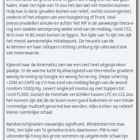
halen, maar ten tijde van Tx zou het dan wel nét moeten kunnen.
Hulp kan in deze gevallen komen van reliëf, vocht(-convergentie)
onderin of het inlopen van een hoogtetrog of front. Veel
(meso-)modellen simuleren achter het WF in de aanwezige theta-e
rug een zwakke windsprong welke eind van de middag, rond 15Z,
W-O over N-BE moet komen te liggen. Ten tijde van Tx lijkt me dát
het meest aannemelijke initiatiepunt. De heuvels van de
Ardennen en haar uitlopers richting Limburg zijn uiteraard ook
van meerwaarde.
Kijkend naar de kinematics zien we een niet heel uitgesproken
plaatje. In de warme lucht bij afwezigheid van thermische gradiënt
weinig stroming op hoogte en weinig forcering. Diepe schering
<20kt en CAPE op z'n max eind van middag/begin van de avond
rondom 1000J/Kg. Levert singlecell modus op met toppen tot
rond FL300. Gezien de minimale verschillen tussen LFC en LCL zou
het kunnen zijn dat áls de buien even goed loskomen er een lokale
rommelige multicell gevormd kan worden. Alles echter op relatief
kleine ruimtelijke schaal.
Randverschijnselen nauwelijks significant. Windstoten tot max.
30kt, ten tijde van Tx geïsoleerd iets daarboven. PW is niet
uitzonderlijk hoog dus grote sommen op uitgebreide schaal zijn