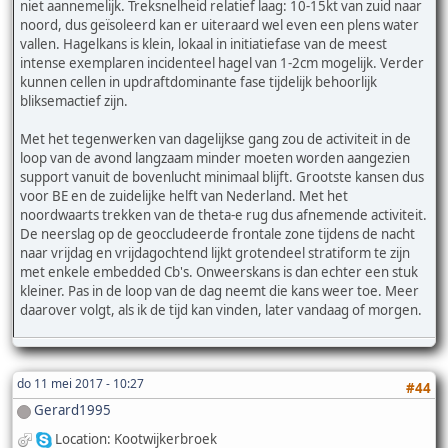
niet aannemelijk. Treksnelheid relatief laag: 10-15kt van zuid naar
noord, dus geïsoleerd kan er uiteraard wel even een plens water
vallen. Hagelkans is klein, lokaal in initiatiefase van de meest
intense exemplaren incidenteel hagel van 1-2cm mogelijk. Verder
kunnen cellen in updraftdominante fase tijdelijk behoorlijk
bliksemactief zijn.
Met het tegenwerken van dagelijkse gang zou de activiteit in de
loop van de avond langzaam minder moeten worden aangezien
support vanuit de bovenlucht minimaal blijft. Grootste kansen dus
voor BE en de zuidelijke helft van Nederland. Met het
noordwaarts trekken van de theta-e rug dus afnemende activiteit.
De neerslag op de geoccludeerde frontale zone tijdens de nacht
naar vrijdag en vrijdagochtend lijkt grotendeel stratiform te zijn
met enkele embedded Cb's. Onweerskans is dan echter een stuk
kleiner. Pas in de loop van de dag neemt die kans weer toe. Meer
daarover volgt, als ik de tijd kan vinden, later vandaag of morgen.
do 11 mei 2017 - 10:27
#44
Gerard1995
Location: Kootwijkerbroek