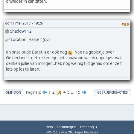
onweder in kan zitten.
do 11 mei 2017 - 19:26
#59
Shadow112
Location: Hasselt (ov)
en onze oude Baret is er ook nog
. Nee na gebiedje over
Gelderland is getrokken zijn het vanavond wat druppeltjes. wat
denken jullie van morgen..heb nog weinig tijd gehad om er zelf
iets op los te laten.
1
2
4
5
...
15
Pagina's
3
OMHOOG
GEBRUIKERSACTIES
|
|
Help
Forumregels
Omhoog ▲
,
SMF 2.1.7 © 2026
Simple Machines