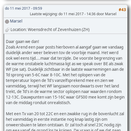
do 11 mei 2017 - 09:59
#43
Laatste wijziging
: do 11 mei 2017 - 14:36 door Marsel
Marsel
Location: Woensdrecht of Zevenhuizen (ZH)
Daar gaan we dan!
Zoals Arend een paar posts hierboven al aangaf gaan we vandaag
duidelijk ander weer beleven tov de voorbije maand. Het werd
ook wel eens tijd....maar dat terzijde. De voorste begrenzing van
de warme onstabiele luchtmassa ligt as we speak over BE als zwak
WF (zie sat). Duidelijk zichtbaar in de laatste waarnemingen aan de
Td sprong van 5-6C naar 8-10C. Met het oplopen van de
temperatuur lopen de Td's vanzelfsprekend mee en zien we
vanmiddag, terwijl het WF langzaam noordwaarts over het land
trekt, de Td's in de warme sector oplopen naar waarden rondom
12-13C. Dauwpunten van 15-16C waar GFS00 mee komt zijn begin
van de middag ronduit onrealistisch.
Met een Tx van 20 tot 22C en een zwakke rug in de bovenlucht zal
het vanmiddag in eerste instantie nog knap lastig zijn om
onweersbuien te laten ontstaan. Er zal toch al snel 23C nodig zijn
om eea vanaf de grond los te krijgen. De vraag is of we dat gaan