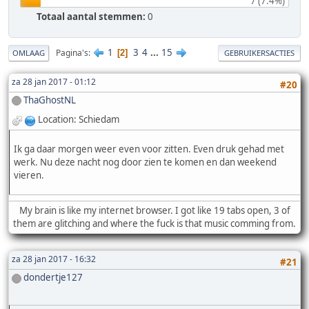
7 (7.4%)
Totaal aantal stemmen:
0
1
3
4
...
15
Pagina's
2
OMLAAG
GEBRUIKERSACTIES
za 28 jan 2017 - 01:12
#20
ThaGhostNL
Location: Schiedam
Ik ga daar morgen weer even voor zitten. Even druk gehad met
werk. Nu deze nacht nog door zien te komen en dan weekend
vieren.
My brain is like my internet browser. I got like 19 tabs open, 3 of
them are glitching and where the fuck is that music comming from.
za 28 jan 2017 - 16:32
#21
dondertje127