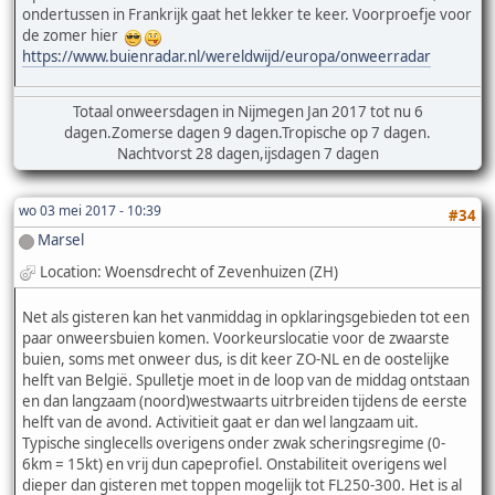
ondertussen in Frankrijk gaat het lekker te keer. Voorproefje voor
de zomer hier
https://www.buienradar.nl/wereldwijd/europa/onweerradar
Totaal onweersdagen in Nijmegen Jan 2017 tot nu 6
dagen.Zomerse dagen 9 dagen.Tropische op 7 dagen.
Nachtvorst 28 dagen,ijsdagen 7 dagen
wo 03 mei 2017 - 10:39
#34
Marsel
Location: Woensdrecht of Zevenhuizen (ZH)
Net als gisteren kan het vanmiddag in opklaringsgebieden tot een
paar onweersbuien komen. Voorkeurslocatie voor de zwaarste
buien, soms met onweer dus, is dit keer ZO-NL en de oostelijke
helft van België. Spulletje moet in de loop van de middag ontstaan
en dan langzaam (noord)westwaarts uitrbreiden tijdens de eerste
helft van de avond. Activitieit gaat er dan wel langzaam uit.
Typische singlecells overigens onder zwak scheringsregime (0-
6km = 15kt) en vrij dun capeprofiel. Onstabiliteit overigens wel
dieper dan gisteren met toppen mogelijk tot FL250-300. Het is al