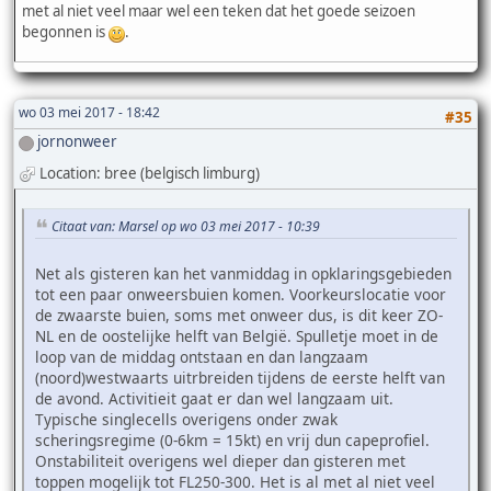
met al niet veel maar wel een teken dat het goede seizoen
begonnen is
.
wo 03 mei 2017 - 18:42
#35
jornonweer
Location: bree (belgisch limburg)
Citaat van: Marsel op wo 03 mei 2017 - 10:39
Net als gisteren kan het vanmiddag in opklaringsgebieden
tot een paar onweersbuien komen. Voorkeurslocatie voor
de zwaarste buien, soms met onweer dus, is dit keer ZO-
NL en de oostelijke helft van België. Spulletje moet in de
loop van de middag ontstaan en dan langzaam
(noord)westwaarts uitrbreiden tijdens de eerste helft van
de avond. Activitieit gaat er dan wel langzaam uit.
Typische singlecells overigens onder zwak
scheringsregime (0-6km = 15kt) en vrij dun capeprofiel.
Onstabiliteit overigens wel dieper dan gisteren met
toppen mogelijk tot FL250-300. Het is al met al niet veel