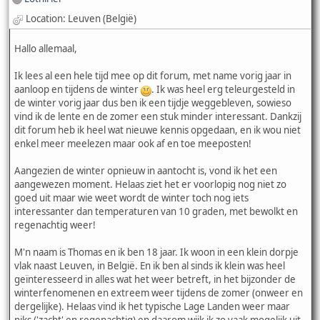
Location: Leuven (België)
Hallo allemaal,
Ik lees al een hele tijd mee op dit forum, met name vorig jaar in
aanloop en tijdens de winter
. Ik was heel erg teleurgesteld in
de winter vorig jaar dus ben ik een tijdje weggebleven, sowieso
vind ik de lente en de zomer een stuk minder interessant. Dankzij
dit forum heb ik heel wat nieuwe kennis opgedaan, en ik wou niet
enkel meer meelezen maar ook af en toe meeposten!
Aangezien de winter opnieuw in aantocht is, vond ik het een
aangewezen moment. Helaas ziet het er voorlopig nog niet zo
goed uit maar wie weet wordt de winter toch nog iets
interessanter dan temperaturen van 10 graden, met bewolkt en
regenachtig weer!
M'n naam is Thomas en ik ben 18 jaar. Ik woon in een klein dorpje
vlak naast Leuven, in België. En ik ben al sinds ik klein was heel
geïnteresseerd in alles wat het weer betreft, in het bijzonder de
winterfenomenen en extreem weer tijdens de zomer (onweer en
dergelijke). Helaas vind ik het typische Lage Landen weer maar
niks ('zacht' en regenachtig) en daarom wijk ik zo vaak mogelijk uit