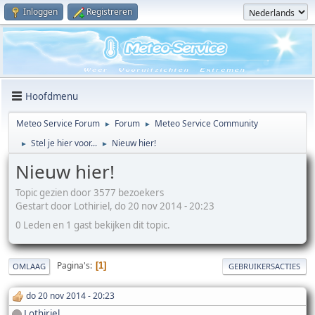
Inloggen
Registreren
Hoofdmenu
Meteo Service Forum
Forum
Meteo Service Community
►
►
Stel je hier voor...
Nieuw hier!
►
►
Nieuw hier!
Topic gezien door 3577 bezoekers
Gestart door Lothiriel, do 20 nov 2014 - 20:23
0 Leden en 1 gast bekijken dit topic.
Pagina's
1
OMLAAG
GEBRUIKERSACTIES
do 20 nov 2014 - 20:23
Lothiriel