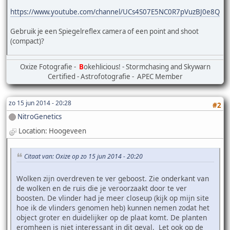
https://www.youtube.com/channel/UCs4S07E5NC0R7pVuzBJ0e8Q
Gebruik je een Spiegelreflex camera of een point and shoot
(compact)?
Oxize Fotografie -
B
okehlicious! - Stormchasing and Skywarn
Certified - Astrofotografie - APEC Member
zo 15 jun 2014 - 20:28
#2
NitroGenetics
Location: Hoogeveen
Citaat van: Oxize op zo 15 jun 2014 - 20:20
Wolken zijn overdreven te ver geboost. Zie onderkant van
de wolken en de ruis die je veroorzaakt door te ver
boosten. De vlinder had je meer closeup (kijk op mijn site
hoe ik de vlinders genomen heb) kunnen nemen zodat het
object groter en duidelijker op de plaat komt. De planten
eromheen is niet interessant in dit geval. Let ook op de