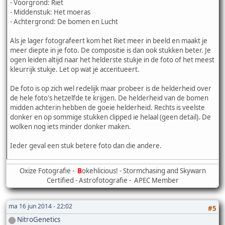
- Voorgrond: Riet
- Middenstuk: Het moeras
- Achtergrond: De bomen en Lucht
Als je lager fotografeert kom het Riet meer in beeld en maakt je
meer diepte in je foto. De compositie is dan ook stukken beter. Je
ogen leiden altijd naar het helderste stukje in de foto of het meest
kleurrijk stukje. Let op wat je accentueert.
De foto is op zich wel redelijk maar probeer is de helderheid over
de hele foto's hetzelfde te krijgen. De helderheid van de bomen
midden achterin hebben de goeie helderheid. Rechts is veelste
donker en op sommige stukken clipped ie helaal (geen detail). De
wolken nog iets minder donker maken.
Ieder geval een stuk betere foto dan die andere.
Oxize Fotografie -
B
okehlicious! - Stormchasing and Skywarn
Certified - Astrofotografie - APEC Member
ma 16 jun 2014 - 22:02
#5
NitroGenetics