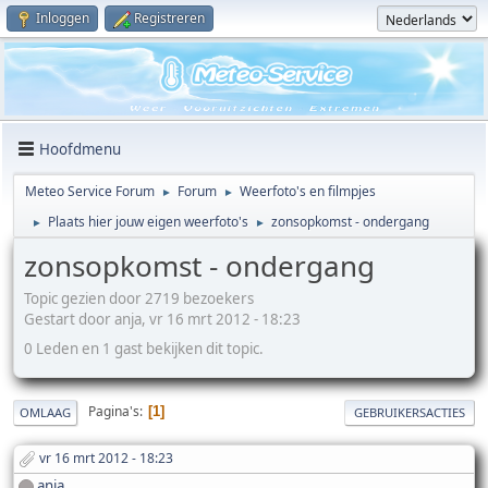
Inloggen
Registreren
Hoofdmenu
Meteo Service Forum
Forum
Weerfoto's en filmpjes
►
►
Plaats hier jouw eigen weerfoto's
zonsopkomst - ondergang
►
►
zonsopkomst - ondergang
Topic gezien door 2719 bezoekers
Gestart door anja, vr 16 mrt 2012 - 18:23
0 Leden en 1 gast bekijken dit topic.
Pagina's
1
OMLAAG
GEBRUIKERSACTIES
vr 16 mrt 2012 - 18:23
anja