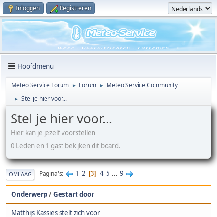
Inloggen
Registreren
Hoofdmenu
Meteo Service Forum
Forum
Meteo Service Community
►
►
Stel je hier voor...
►
Stel je hier voor...
Hier kan je jezelf voorstellen
0 Leden en 1 gast bekijken dit board.
1
2
4
5
...
9
Pagina's
3
OMLAAG
Onderwerp
/
Gestart door
Matthijs Kassies stelt zich voor