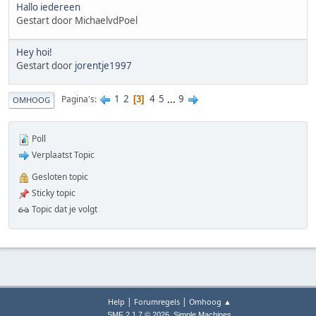
Hallo iedereen
Gestart door MichaelvdPoel
Hey hoi!
Gestart door
jorentje1997
1
2
4
5
...
9
Pagina's
3
OMHOOG
Poll
Verplaatst Topic
Gesloten topic
Sticky topic
Topic dat je volgt
|
|
Help
Forumregels
Omhoog ▲
,
SMF 2.1.7 © 2026
Simple Machines