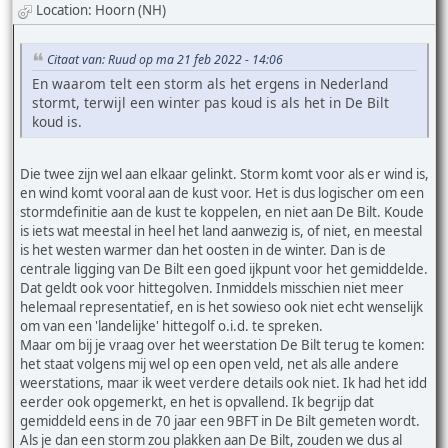
Location: Hoorn (NH)
Citaat van: Ruud op ma 21 feb 2022 - 14:06
En waarom telt een storm als het ergens in Nederland
stormt, terwijl een winter pas koud is als het in De Bilt
koud is.
Die twee zijn wel aan elkaar gelinkt. Storm komt voor als er wind is,
en wind komt vooral aan de kust voor. Het is dus logischer om een
stormdefinitie aan de kust te koppelen, en niet aan De Bilt. Koude
is iets wat meestal in heel het land aanwezig is, of niet, en meestal
is het westen warmer dan het oosten in de winter. Dan is de
centrale ligging van De Bilt een goed ijkpunt voor het gemiddelde.
Dat geldt ook voor hittegolven. Inmiddels misschien niet meer
helemaal representatief, en is het sowieso ook niet echt wenselijk
om van een 'landelijke' hittegolf o.i.d. te spreken.
Maar om bij je vraag over het weerstation De Bilt terug te komen:
het staat volgens mij wel op een open veld, net als alle andere
weerstations, maar ik weet verdere details ook niet. Ik had het idd
eerder ook opgemerkt, en het is opvallend. Ik begrijp dat
gemiddeld eens in de 70 jaar een 9BFT in De Bilt gemeten wordt.
Als je dan een storm zou plakken aan De Bilt, zouden we dus al