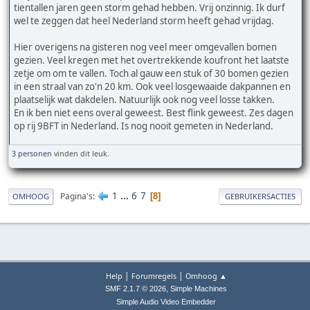
tientallen jaren geen storm gehad hebben. Vrij onzinnig. Ik durf
wel te zeggen dat heel Nederland storm heeft gehad vrijdag.
Hier overigens na gisteren nog veel meer omgevallen bomen
gezien. Veel kregen met het overtrekkende koufront het laatste
zetje om om te vallen. Toch al gauw een stuk of 30 bomen gezien
in een straal van zo'n 20 km. Ook veel losgewaaide dakpannen en
plaatselijk wat dakdelen. Natuurlijk ook nog veel losse takken.
En ik ben niet eens overal geweest. Best flink geweest. Zes dagen
op rij 9BFT in Nederland. Is nog nooit gemeten in Nederland.
3 personen
vinden dit leuk.
1
...
6
7
Pagina's
8
OMHOOG
GEBRUIKERSACTIES
|
|
Help
Forumregels
Omhoog ▲
,
SMF 2.1.7 © 2026
Simple Machines
Simple Audio Video Embedder