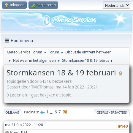
Inloggen
Registreren
Hoofdmenu
Meteo Service Forum
Forum
Discussie omtrent het weer
►
►
Het weer in het algemeen
Stormkansen 18 & 19 februari
►
►
Stormkansen 18 & 19 februari
Topic gezien door 64316 bezoekers
Gestart door TMCThomas, ma 14 feb 2022 - 23:21
0 Leden en 1 gast bekijken dit topic.
1
...
6
7
Pagina's
8
OMLAAG
GEBRUIKERSACTIES
ma 21 feb 2022 - 11:20
#140
Koen-IJM