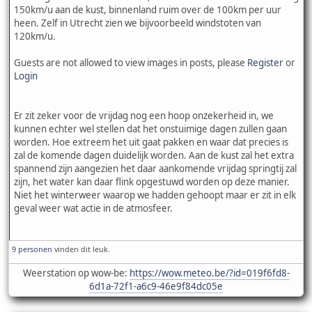
150km/u aan de kust, binnenland ruim over de 100km per uur
heen. Zelf in Utrecht zien we bijvoorbeeld windstoten van
120km/u.
Guests are not allowed to view images in posts, please
Register
or
Login
Er zit zeker voor de vrijdag nog een hoop onzekerheid in, we
kunnen echter wel stellen dat het onstuimige dagen zullen gaan
worden. Hoe extreem het uit gaat pakken en waar dat precies is
zal de komende dagen duidelijk worden. Aan de kust zal het extra
spannend zijn aangezien het daar aankomende vrijdag springtij zal
zijn, het water kan daar flink opgestuwd worden op deze manier.
Niet het winterweer waarop we hadden gehoopt maar er zit in elk
geval weer wat actie in de atmosfeer.
9 personen
vinden dit leuk.
Weerstation op wow-be:
https://wow.meteo.be/?id=019f6fd8-
6d1a-72f1-a6c9-46e9f84dc05e