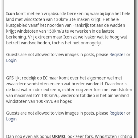
Icon
komt met een vrij absurde berekening waarbij bijna het hele
land met windstoten van 130km/u te maken krijgt. Het hele
kustgebied vanaf het noorden van Frankrijk tot aan de wadden
krijgt windstoten van 150km/u te verwerken in de laatste
berkening. Vrij extreem maar Icon zit wel vaker wat te hoog wat
betreft windsnelheden, toch is het niet onmogelijk.
Guests are not allowed to view images in posts, please
Register
or
Login
GFS
lijkt redelijk op EC maar komt over het algemeen wel met
zwaardere windstoten en een wat breder windveld. Daardoor is
de kust wat minder extreem, echter nog zeer fors met windstoten
van maximaal zo'n 130km/u, wederom tot diep in het binnenland
windstoten van 100km/u en hoger.
Guests are not allowed to view images in posts, please
Register
or
Login
Dan nog even als bonus
UKMO
, ook zeer fors. Windstoten richting