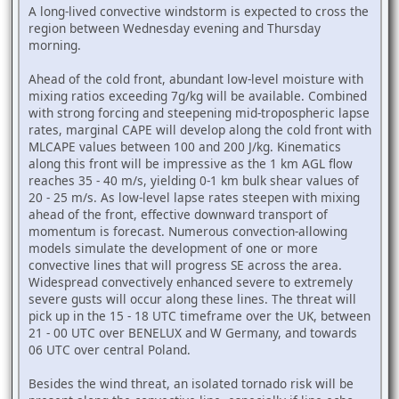
A long-lived convective windstorm is expected to cross the
region between Wednesday evening and Thursday
morning.
Ahead of the cold front, abundant low-level moisture with
mixing ratios exceeding 7g/kg will be available. Combined
with strong forcing and steepening mid-tropospheric lapse
rates, marginal CAPE will develop along the cold front with
MLCAPE values between 100 and 200 J/kg. Kinematics
along this front will be impressive as the 1 km AGL flow
reaches 35 - 40 m/s, yielding 0-1 km bulk shear values of
20 - 25 m/s. As low-level lapse rates steepen with mixing
ahead of the front, effective downward transport of
momentum is forecast. Numerous convection-allowing
models simulate the development of one or more
convective lines that will progress SE across the area.
Widespread convectively enhanced severe to extremely
severe gusts will occur along these lines. The threat will
pick up in the 15 - 18 UTC timeframe over the UK, between
21 - 00 UTC over BENELUX and W Germany, and towards
06 UTC over central Poland.
Besides the wind threat, an isolated tornado risk will be