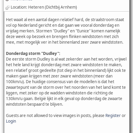
Location: Heteren (Dichtbij Arnhem)
Het waait al een aantal dagen relatief hard, de straalstroom staat
vol op Nederland gericht en dat gaan we vooral donderdag en
vrijdag merken. Stormen "Dudley" en "Eunice" komen namelijk
deze week op bezoek en brengen flinken windstoten met zich
mee, met mogelijk ver in het binnenland zeer zware windstoten.
Donderdag storm "Dudley":
De eerste storm Dudley is al wat zekerder aan het worden, vrijwel
het hele land krijgt donderdag met zware windstoten te maken,
een relatief groot gedeelte (tot diep in het binnenland) lijkt ook te
maken gaan krijgen met zeer zware windstoten (meer dan
100km/u). De huidige consensus van de modellen is dat het
zwaartepunt van de storm over het noorden van het land komt te
liggen, met zeker op de wadden windstoten die richting de
130km/u gaan. België lijkt in elk geval op donderdag de zwaarte
windstoten bespaard te blijven.
Guests are not allowed to view images in posts, please
Register
or
Login