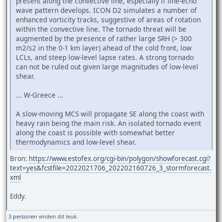
present along the convective line, especially if line-echo
wave pattern develops. ICON D2 simulates a number of
enhanced vorticity tracks, suggestive of areas of rotation
within the convective line. The tornado threat will be
augmented by the presence of rather large SRH (> 300
m2/s2 in the 0-1 km layer) ahead of the cold front, low
LCLs, and steep low-level lapse rates. A strong tornado
can not be ruled out given large magnitudes of low-level
shear.
... W-Greece ...
A slow-moving MCS will propagate SE along the coast with
heavy rain being the main risk. An isolated tornado event
along the coast is possible with somewhat better
thermodynamics and low-level shear.
Bron:
https://www.estofex.org/cgi-bin/polygon/showforecast.cgi?
text=yes&fcstfile=2022021706_202202160726_3_stormforecast.
xml
Eddy.
3 personen
vinden dit leuk.