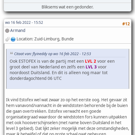
Bliksems wat een gedonder.
wo 16 feb 2022 - 15:52
#12
Armand
Location: Zuid-Limburg, Bunde
Citaat van: flyineddy op wo 16 feb 2022 - 12:53
Ook ESTOFEX is van de partij met een
LVL 2
voor een
groot deel van Nederland en zelfs een
LVL 3
voor
noordoost Duitsland. En dit is alleen nog maar tot
donderdagochtend 06 UTC
Ik vind Estofex wel wat zwaar zo op het eerste oog. Het gevaar zit
hem vanavond/vannacht in de windstoten behorende bij de buien
die gaan overtrekken. Estofex verwacht een goede
organisatiegraad waardoor de windstoten fors kunnen uitpakken
met ook hoosverschijnselen (met name boven Duitsland in het
level 3 gebied). Dat lijkt zeker mogelijk met deze omstandigheden,
maar ik betwijfel of dat op grote schaal gaat gebeuren.