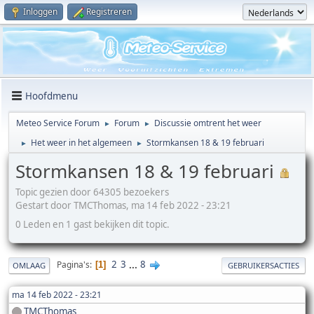
Inloggen
Registreren
Hoofdmenu
Meteo Service Forum
Forum
Discussie omtrent het weer
►
►
Het weer in het algemeen
Stormkansen 18 & 19 februari
►
►
Stormkansen 18 & 19 februari
Topic gezien door 64305 bezoekers
Gestart door TMCThomas, ma 14 feb 2022 - 23:21
0 Leden en 1 gast bekijken dit topic.
2
3
...
8
Pagina's
1
OMLAAG
GEBRUIKERSACTIES
ma 14 feb 2022 - 23:21
TMCThomas