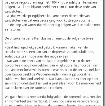
bepaalde regio's urenlang met 100+km/u windstoten te maken
krijgen. GFS komt bijvoorbeeld met ruim 10 uur deze orde van
windstoten.
- Vrijdag wordt springtij bereikt. Samen met deze orde van
windstoten kan dat een bedreiging voor kustregio's vormen.
- In de loop van woensdag/donderdag krijgen we al te maken met
een storm.
De onzekerheden zitten dus met name op de volgende twee
punten:
- Gaat het lagedrukgebied gebruik kunnen maken van de
straalstroom? Alleen dan kan de depressie zodanig uitdiepen,
zodat deze zeer hoge waardes mogelijk zijn.
- Wat wordt de koers van het lagedrukgebied? Trekt de kern
bijvoorbeeld nog noordelijker, dan krijgt vooral het noorden van
het land met forse windstoten te maken. Trekt de kern zuidelijker
over bijvoorbeeld de Waddeneilanden, dan krijgt vooral het
zuiden van het land veel wind. Dat laatste laat ICON keer op keer
zien. Het model staat hier wel vrijwel alleen voor. De meerderheid
laat de kern over de Noordzee trekken.
We gaan het dus zeer aandachtig volgen de komend runs. Het ziet
er momenteel zeer heftig uit. Er kan nog vanalles veranderen op
deze termijn, laten we hopen dat de modellen wat lagere waardes