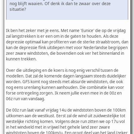
nog blijft waaien. Of denk ik dan te zwaar over deze
situatie?
Ik ben het zeker met je eens. Met name 'Eunice' die op de vrijdag
zal langstrekken is er een om in de gaten te houden. Als deze
depressie optimaal kan profiteren van de sterke straalstroom, dan
kan de depressie flink uitdiepen met voor Nederlandse begrippen
zeer zware windstoten, die bovendien ook ver het binnenland in
kunnen trekken.
Over die uitdieping en de koers is nog enig verschil tussen de
modellen. Dat zal de komende dagen langzaam steeds duidelijker
worden. GFS komt nog steeds met absurde windstoten, die ook
nog eens urenlang kunnen aanhouden. Die combinatie kan voor
forse ontregeling zorgen. Ik neem jullie even mee in de 00z en
06z run van vandaag.
De 00z run laat vanaf vrijdag 14u de windstoten boven de 100km
uitkomen aan de westkust. Eerst zal de wind uit zuidwestelijke tot
westelijke richting komen. Volgens deze run zitten we op 17u vol
in het windveld met in vrijwel het gehele land zeer zware
windstoten boven de 100km/u. Een groot deel van het land (zeker