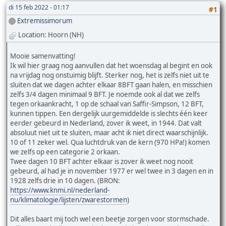
di 15 feb 2022 - 01:17
#1
Extremissimorum
Location: Hoorn (NH)
Mooie samenvatting!
Ik wil hier graag nog aanvullen dat het woensdag al begint en ook
na vrijdag nog onstuimig blijft. Sterker nog, het is zelfs niet uit te
sluiten dat we dagen achter elkaar 8BFT gaan halen, en misschien
zelfs 3/4 dagen minimaal 9 BFT. Je noemde ook al dat we zelfs
tegen orkaankracht, 1 op de schaal van Saffir-Simpson, 12 BFT,
kunnen tippen. Een dergelijk uurgemiddelde is slechts één keer
eerder gebeurd in Nederland, zover ik weet, in 1944. Dat valt
absoluut niet uit te sluiten, maar acht ik niet direct waarschijnlijk.
10 of 11 zeker wel. Qua luchtdruk van de kern (970 HPa!) komen
we zelfs op een categorie 2 orkaan.
Twee dagen 10 BFT achter elkaar is zover ik weet nog nooit
gebeurd, al had je in november 1977 er wel twee in 3 dagen en in
1928 zelfs drie in 10 dagen. (BRON:
https://www.knmi.nl/nederland-
nu/klimatologie/lijsten/zwarestormen
)
Dit alles baart mij toch wel een beetje zorgen voor stormschade.