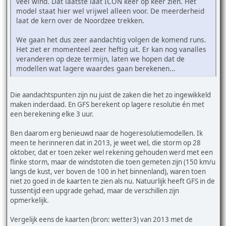
veel wind. Dat laatste laat ICON keer op keer zien. Het
model staat hier wel vrijwel alleen voor. De meerderheid
laat de kern over de Noordzee trekken.
We gaan het dus zeer aandachtig volgen de komend runs.
Het ziet er momenteel zeer heftig uit. Er kan nog vanalles
veranderen op deze termijn, laten we hopen dat de
modellen wat lagere waardes gaan berekenen...
Die aandachtspunten zijn nu juist de zaken die het zo ingewikkeld
maken inderdaad. En GFS berekent op lagere resolutie én met
een berekening elke 3 uur.
Ben daarom erg benieuwd naar de hogeresolutiemodellen. Ik
meen te herinneren dat in 2013, je weet wel, die storm op 28
oktober, dat er toen zeker wel rekening gehouden werd met een
flinke storm, maar de windstoten die toen gemeten zijn (150 km/u
langs de kust, ver boven de 100 in het binnenland), waren toen
niet zo goed in de kaarten te zien als nu. Natuurlijk heeft GFS in de
tussentijd een upgrade gehad, maar de verschillen zijn
opmerkelijk.
Vergelijk eens de kaarten (bron: wetter3) van 2013 met de