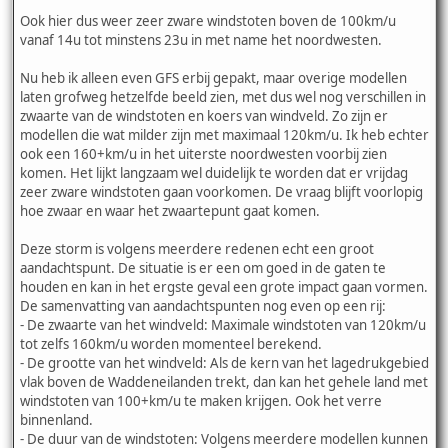
Ook hier dus weer zeer zware windstoten boven de 100km/u
vanaf 14u tot minstens 23u in met name het noordwesten.
Nu heb ik alleen even GFS erbij gepakt, maar overige modellen
laten grofweg hetzelfde beeld zien, met dus wel nog verschillen in
zwaarte van de windstoten en koers van windveld. Zo zijn er
modellen die wat milder zijn met maximaal 120km/u. Ik heb echter
ook een 160+km/u in het uiterste noordwesten voorbij zien
komen. Het lijkt langzaam wel duidelijk te worden dat er vrijdag
zeer zware windstoten gaan voorkomen. De vraag blijft voorlopig
hoe zwaar en waar het zwaartepunt gaat komen.
Deze storm is volgens meerdere redenen echt een groot
aandachtspunt. De situatie is er een om goed in de gaten te
houden en kan in het ergste geval een grote impact gaan vormen.
De samenvatting van aandachtspunten nog even op een rij:
- De zwaarte van het windveld: Maximale windstoten van 120km/u
tot zelfs 160km/u worden momenteel berekend.
- De grootte van het windveld: Als de kern van het lagedrukgebied
vlak boven de Waddeneilanden trekt, dan kan het gehele land met
windstoten van 100+km/u te maken krijgen. Ook het verre
binnenland.
- De duur van de windstoten: Volgens meerdere modellen kunnen