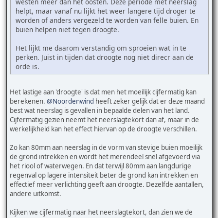
westen meer dan het oosten. Deze periode met neerslag
helpt, maar vanaf nu lijkt het weer langere tijd droger te
worden of anders vergezeld te worden van felle buien. En
buien helpen niet tegen droogte.
Het lijkt me daarom verstandig om sproeien wat in te
perken. Juist in tijden dat droogte nog niet direcr aan de
orde is.
Het lastige aan 'droogte' is dat men het moeilijk cijfermatig kan
berekenen.
@Noordenwind
heeft zeker gelijk dat er deze maand
best wat neerslag is gevallen in bepaalde delen van het land.
Cijfermatig gezien neemt het neerslagtekort dan af, maar in de
werkelijkheid kan het effect hiervan op de droogte verschillen.
Zo kan 80mm aan neerslag in de vorm van stevige buien moeilijk
de grond intrekken en wordt het merendeel snel afgevoerd via
het riool of waterwegen. En dat terwijl 80mm aan langdurige
regenval op lagere intensiteit beter de grond kan intrekken en
effectief meer verlichting geeft aan droogte. Dezelfde aantallen,
andere uitkomst.
Kijken we cijfermatig naar het neerslagtekort, dan zien we de