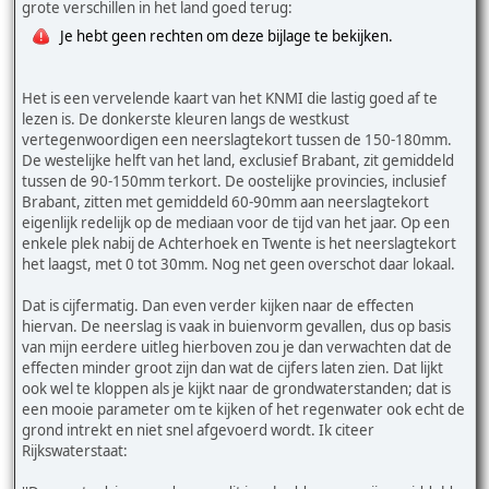
grote verschillen in het land goed terug:
Je hebt geen rechten om deze bijlage te bekijken.
Het is een vervelende kaart van het KNMI die lastig goed af te
lezen is. De donkerste kleuren langs de westkust
vertegenwoordigen een neerslagtekort tussen de 150-180mm.
De westelijke helft van het land, exclusief Brabant, zit gemiddeld
tussen de 90-150mm terkort. De oostelijke provincies, inclusief
Brabant, zitten met gemiddeld 60-90mm aan neerslagtekort
eigenlijk redelijk op de mediaan voor de tijd van het jaar. Op een
enkele plek nabij de Achterhoek en Twente is het neerslagtekort
het laagst, met 0 tot 30mm. Nog net geen overschot daar lokaal.
Dat is cijfermatig. Dan even verder kijken naar de effecten
hiervan. De neerslag is vaak in buienvorm gevallen, dus op basis
van mijn eerdere uitleg hierboven zou je dan verwachten dat de
effecten minder groot zijn dan wat de cijfers laten zien. Dat lijkt
ook wel te kloppen als je kijkt naar de grondwaterstanden; dat is
een mooie parameter om te kijken of het regenwater ook echt de
grond intrekt en niet snel afgevoerd wordt. Ik citeer
Rijkswaterstaat: