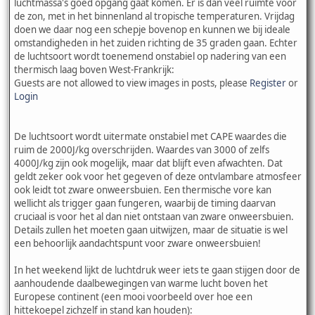
luchtmassa's goed opgang gaat komen. Er is dan veel ruimte voor
de zon, met in het binnenland al tropische temperaturen. Vrijdag
doen we daar nog een schepje bovenop en kunnen we bij ideale
omstandigheden in het zuiden richting de 35 graden gaan. Echter
de luchtsoort wordt toenemend onstabiel op nadering van een
thermisch laag boven West-Frankrijk:
Guests are not allowed to view images in posts, please
Register
or
Login
De luchtsoort wordt uitermate onstabiel met CAPE waardes die
ruim de 2000J/kg overschrijden. Waardes van 3000 of zelfs
4000J/kg zijn ook mogelijk, maar dat blijft even afwachten. Dat
geldt zeker ook voor het gegeven of deze ontvlambare atmosfeer
ook leidt tot zware onweersbuien. Een thermische vore kan
wellicht als trigger gaan fungeren, waarbij de timing daarvan
cruciaal is voor het al dan niet ontstaan van zware onweersbuien.
Details zullen het moeten gaan uitwijzen, maar de situatie is wel
een behoorlijk aandachtspunt voor zware onweersbuien!
In het weekend lijkt de luchtdruk weer iets te gaan stijgen door de
aanhoudende daalbewegingen van warme lucht boven het
Europese continent (een mooi voorbeeld over hoe een
hittekoepel zichzelf in stand kan houden):