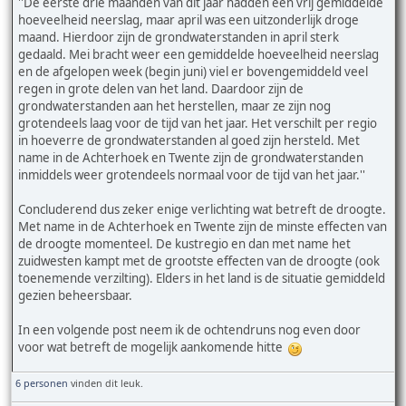
''De eerste drie maanden van dit jaar hadden een vrij gemiddelde
hoeveelheid neerslag, maar april was een uitzonderlijk droge
maand. Hierdoor zijn de grondwaterstanden in april sterk
gedaald. Mei bracht weer een gemiddelde hoeveelheid neerslag
en de afgelopen week (begin juni) viel er bovengemiddeld veel
regen in grote delen van het land. Daardoor zijn de
grondwaterstanden aan het herstellen, maar ze zijn nog
grotendeels laag voor de tijd van het jaar. Het verschilt per regio
in hoeverre de grondwaterstanden al goed zijn hersteld. Met
name in de Achterhoek en Twente zijn de grondwaterstanden
inmiddels weer grotendeels normaal voor de tijd van het jaar.''
Concluderend dus zeker enige verlichting wat betreft de droogte.
Met name in de Achterhoek en Twente zijn de minste effecten van
de droogte momenteel. De kustregio en dan met name het
zuidwesten kampt met de grootste effecten van de droogte (ook
toenemende verzilting). Elders in het land is de situatie gemiddeld
gezien beheersbaar.
In een volgende post neem ik de ochtendruns nog even door
voor wat betreft de mogelijk aankomende hitte
6 personen
vinden dit leuk.