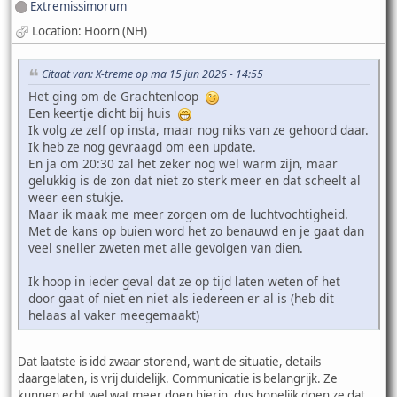
Extremissimorum
Location: Hoorn (NH)
Citaat van: X-treme op ma 15 jun 2026 - 14:55
Het ging om de Grachtenloop
Een keertje dicht bij huis
Ik volg ze zelf op insta, maar nog niks van ze gehoord daar.
Ik heb ze nog gevraagd om een update.
En ja om 20:30 zal het zeker nog wel warm zijn, maar
gelukkig is de zon dat niet zo sterk meer en dat scheelt al
weer een stukje.
Maar ik maak me meer zorgen om de luchtvochtigheid.
Met de kans op buien word het zo benauwd en je gaat dan
veel sneller zweten met alle gevolgen van dien.
Ik hoop in ieder geval dat ze op tijd laten weten of het
door gaat of niet en niet als iedereen er al is (heb dit
helaas al vaker meegemaakt)
Dat laatste is idd zwaar storend, want de situatie, details
daargelaten, is vrij duidelijk. Communicatie is belangrijk. Ze
kunnen echt wel wat meer doen hierin, dus hopelijk doen ze dat