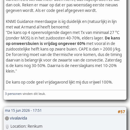
dan ook. Reken er maar op dat er pas woensdag eerste nieuws
gegeven wordt. Als er code geel afgegeven wordt.
KNMI Guidance meerdaagse is iig duidelijk en (natuurlijk) in lijn
met wat Armand al heeft benoemd:
"De kans op 4 opeenvolgende dagen met Tx van minimaal 27 °C
(zonder MOS) is in het zuidoosten 40-70%, elders lager.
De kans
op onweersbuien is vrijdag ongeveer 60%
met vooral in de
zuidoostelijke helft kans op zware buien. CAPE is dan > 2000 J/kg.
De forcering moet van de thermische vore komen, dus de timing
daarvan is belangrijk voor de zwaarte van de convectie. Zaterdag
is de kans nog 30-50%. Daarna is de neerslagkans met 10-20%
klein."
De kans op code geel vrijdagavond lijkt mij dus vrijwel 100%.
3 personen
vinden dit leuk.
ma 15 jun 2026 - 17:51
#57
vivalavida
Location: Renkum