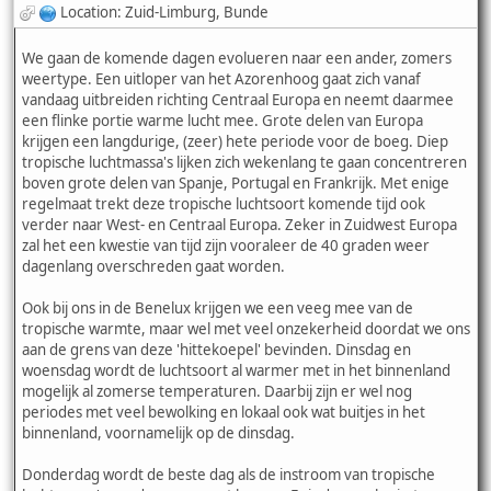
Location: Zuid-Limburg, Bunde
We gaan de komende dagen evolueren naar een ander, zomers
weertype. Een uitloper van het Azorenhoog gaat zich vanaf
vandaag uitbreiden richting Centraal Europa en neemt daarmee
een flinke portie warme lucht mee. Grote delen van Europa
krijgen een langdurige, (zeer) hete periode voor de boeg. Diep
tropische luchtmassa's lijken zich wekenlang te gaan concentreren
boven grote delen van Spanje, Portugal en Frankrijk. Met enige
regelmaat trekt deze tropische luchtsoort komende tijd ook
verder naar West- en Centraal Europa. Zeker in Zuidwest Europa
zal het een kwestie van tijd zijn vooraleer de 40 graden weer
dagenlang overschreden gaat worden.
Ook bij ons in de Benelux krijgen we een veeg mee van de
tropische warmte, maar wel met veel onzekerheid doordat we ons
aan de grens van deze 'hittekoepel' bevinden. Dinsdag en
woensdag wordt de luchtsoort al warmer met in het binnenland
mogelijk al zomerse temperaturen. Daarbij zijn er wel nog
periodes met veel bewolking en lokaal ook wat buitjes in het
binnenland, voornamelijk op de dinsdag.
Donderdag wordt de beste dag als de instroom van tropische