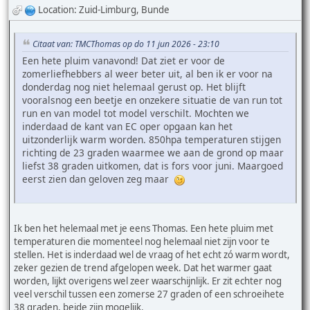
Location: Zuid-Limburg, Bunde
Citaat van: TMCThomas op do 11 jun 2026 - 23:10
Een hete pluim vanavond! Dat ziet er voor de
zomerliefhebbers al weer beter uit, al ben ik er voor na
donderdag nog niet helemaal gerust op. Het blijft
vooralsnog een beetje en onzekere situatie de van run tot
run en van model tot model verschilt. Mochten we
inderdaad de kant van EC oper opgaan kan het
uitzonderlijk warm worden. 850hpa temperaturen stijgen
richting de 23 graden waarmee we aan de grond op maar
liefst 38 graden uitkomen, dat is fors voor juni. Maargoed
eerst zien dan geloven zeg maar
Ik ben het helemaal met je eens Thomas. Een hete pluim met
temperaturen die momenteel nog helemaal niet zijn voor te
stellen. Het is inderdaad wel de vraag of het echt zó warm wordt,
zeker gezien de trend afgelopen week. Dat het warmer gaat
worden, lijkt overigens wel zeer waarschijnlijk. Er zit echter nog
veel verschil tussen een zomerse 27 graden of een schroeihete
38 graden, beide zijn mogelijk.