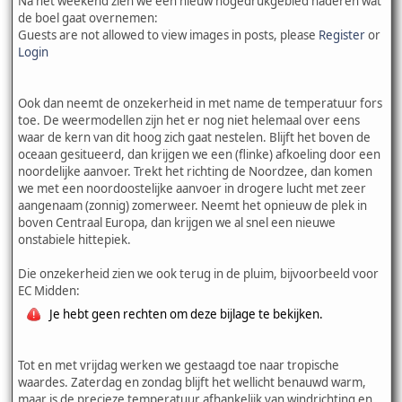
Na het weekend zien we een nieuw hogedrukgebied naderen wat
de boel gaat overnemen:
Guests are not allowed to view images in posts, please
Register
or
Login
Ook dan neemt de onzekerheid in met name de temperatuur fors
toe. De weermodellen zijn het er nog niet helemaal over eens
waar de kern van dit hoog zich gaat nestelen. Blijft het boven de
oceaan gesitueerd, dan krijgen we een (flinke) afkoeling door een
noordelijke aanvoer. Trekt het richting de Noordzee, dan komen
we met een noordoostelijke aanvoer in drogere lucht met zeer
aangenaam (zonnig) zomerweer. Neemt het opnieuw de plek in
boven Centraal Europa, dan krijgen we al snel een nieuwe
onstabiele hittepiek.
Die onzekerheid zien we ook terug in de pluim, bijvoorbeeld voor
EC Midden:
Je hebt geen rechten om deze bijlage te bekijken.
Tot en met vrijdag werken we gestaagd toe naar tropische
waardes. Zaterdag en zondag blijft het wellicht benauwd warm,
maar is de precieze temperatuur afhankelijk van windrichting en