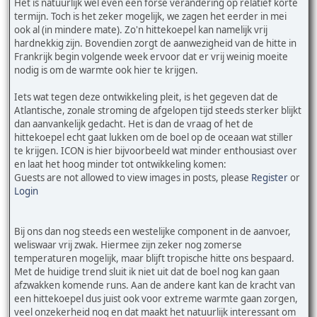
Het is natuurlijk wel even een forse verandering op relatief korte
termijn. Toch is het zeker mogelijk, we zagen het eerder in mei
ook al (in mindere mate). Zo'n hittekoepel kan namelijk vrij
hardnekkig zijn. Bovendien zorgt de aanwezigheid van de hitte in
Frankrijk begin volgende week ervoor dat er vrij weinig moeite
nodig is om de warmte ook hier te krijgen.
Iets wat tegen deze ontwikkeling pleit, is het gegeven dat de
Atlantische, zonale stroming de afgelopen tijd steeds sterker blijkt
dan aanvankelijk gedacht. Het is dan de vraag of het de
hittekoepel echt gaat lukken om de boel op de oceaan wat stiller
te krijgen. ICON is hier bijvoorbeeld wat minder enthousiast over
en laat het hoog minder tot ontwikkeling komen:
Guests are not allowed to view images in posts, please
Register
or
Login
Bij ons dan nog steeds een westelijke component in de aanvoer,
weliswaar vrij zwak. Hiermee zijn zeker nog zomerse
temperaturen mogelijk, maar blijft tropische hitte ons bespaard.
Met de huidige trend sluit ik niet uit dat de boel nog kan gaan
afzwakken komende runs. Aan de andere kant kan de kracht van
een hittekoepel dus juist ook voor extreme warmte gaan zorgen,
veel onzekerheid nog en dat maakt het natuurlijk interessant om