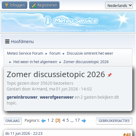
Inloggen
Registreren
Hoofdmenu
Meteo Service Forum
Forum
Discussie omtrent het weer
►
►
Het weer in het algemeen
Zomer discussietopic 2026
►
►
Zomer discussietopic 2026
Topic gezien door 35620 bezoekers
Gestart door Armand, ma 01 jun 2026 - 14:02
gerwinbrouwer
,
weerofgeenweer
en 2 gasten bekijken dit
topic.
1
2
4
5
...
17
Pagina's
3
OMLAAG
GEBRUIKERSACTIES
do 11 jun 2026 - 22:23
#40