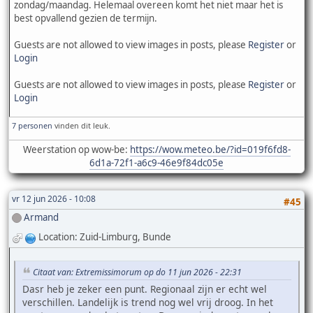
zondag/maandag. Helemaal overeen komt het niet maar het is
best opvallend gezien de termijn.
Guests are not allowed to view images in posts, please
Register
or
Login
Guests are not allowed to view images in posts, please
Register
or
Login
7 personen
vinden dit leuk.
Weerstation op wow-be:
https://wow.meteo.be/?id=019f6fd8-
6d1a-72f1-a6c9-46e9f84dc05e
vr 12 jun 2026 - 10:08
#45
Armand
Location: Zuid-Limburg, Bunde
Citaat van: Extremissimorum op do 11 jun 2026 - 22:31
Dasr heb je zeker een punt. Regionaal zijn er echt wel
verschillen. Landelijk is trend nog wel vrij droog. In het