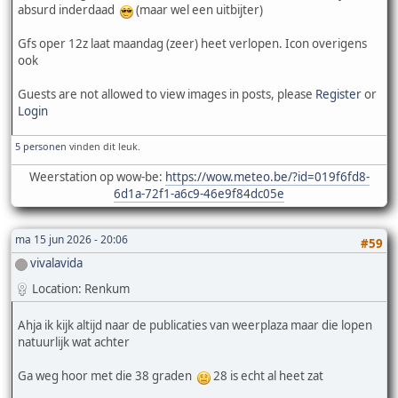
absurd inderdaad
(maar wel een uitbijter)
Gfs oper 12z laat maandag (zeer) heet verlopen. Icon overigens
ook
Guests are not allowed to view images in posts, please
Register
or
Login
5 personen
vinden dit leuk.
Weerstation op wow-be:
https://wow.meteo.be/?id=019f6fd8-
6d1a-72f1-a6c9-46e9f84dc05e
ma 15 jun 2026 - 20:06
#59
vivalavida
Location: Renkum
Ahja ik kijk altijd naar de publicaties van weerplaza maar die lopen
natuurlijk wat achter
Ga weg hoor met die 38 graden
28 is echt al heet zat