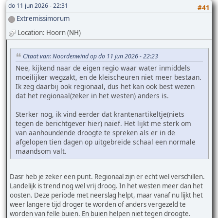
do 11 jun 2026 - 22:31
#41
Extremissimorum
Location: Hoorn (NH)
Citaat van: Noordenwind op do 11 jun 2026 - 22:23
Nee, kijkend naar de eigen regio waar water inmiddels
moeilijker wegzakt, en de kleischeuren niet meer bestaan.
Ik zeg daarbij ook regionaal, dus het kan ook best wezen
dat het regionaal(zeker in het westen) anders is.
Sterker nog, ik vind eerder dat krantenartikeltje(niets
tegen de berichtgever hier) naïef. Het lijkt me sterk om
van aanhoundende droogte te spreken als er in de
afgelopen tien dagen op uitgebreide schaal een normale
maandsom valt.
Dasr heb je zeker een punt. Regionaal zijn er echt wel verschillen.
Landelijk is trend nog wel vrij droog. In het westen meer dan het
oosten. Deze periode met neerslag helpt, maar vanaf nu lijkt het
weer langere tijd droger te worden of anders vergezeld te
worden van felle buien. En buien helpen niet tegen droogte.