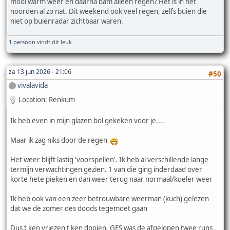
mooi warm weer en daarna bam alleen regen? Het is in het
noorden al zo nat. Dit weekend ook veel regen, zelfs buien die
niet op buienradar zichtbaar waren.
1 persoon
vindt dit leuk.
za 13 jun 2026 - 21:06
#50
vivalavida
Location: Renkum
Ik heb even in mijn glazen bol gekeken voor je....
Maar ik zag niks door de regen
Het weer blijft lastig 'voorspellen'. Ik heb al verschillende lange
termijn verwachtingen gezien. 1 van die ging inderdaad over
korte hete pieken en dan weer terug naar normaal/koeler weer
Ik heb ook van een zeer betrouwbare weerman (kuch) gelezen
dat we de zomer des doods tegemoet gaan
Dus t ken vriezen t ken dooien. GFS was de afgelopen twee runs