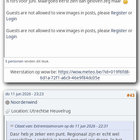
is fors voor juni. Maargoed eerst zien dan geloven zeg maar
Guests are not allowed to view images in posts, please
Register
or
Login
Guests are not allowed to view images in posts, please
Register
or
Login
5 personen
vinden dit leuk.
Weerstation op wow-be:
https://wow.meteo.be/?id=019f6fd8-
6d1a-72f1-a6c9-46e9f84dc05e
do 11 jun 2026 - 23:23
#43
Noordenwind
Location: Utrechtse Heuvelrug
Citaat van: Extremissimorum op do 11 jun 2026 - 22:31
Dasr heb je zeker een punt. Regionaal zijn er echt wel
verschillen. Landelijk is trend nog wel vrij droog. In het