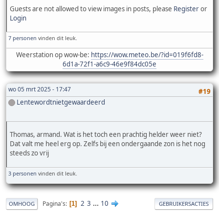
Guests are not allowed to view images in posts, please
Register
or
Login
7 personen
vinden dit leuk.
Weerstation op wow-be:
https://wow.meteo.be/?id=019f6fd8-
6d1a-72f1-a6c9-46e9f84dc05e
wo 05 mrt 2025 - 17:47
#19
Lentewordtnietgewaardeerd
Thomas, armand. Wat is het toch een prachtig helder weer niet?
Dat valt me heel erg op. Zelfs bij een ondergaande zon is het nog
steeds zo vrij
3 personen
vinden dit leuk.
2
3
...
10
Pagina's
1
OMHOOG
GEBRUIKERSACTIES