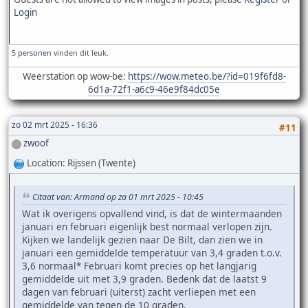
Login
5 personen
vinden dit leuk.
Weerstation op wow-be:
https://wow.meteo.be/?id=019f6fd8-
6d1a-72f1-a6c9-46e9f84dc05e
zo 02 mrt 2025 - 16:36
#11
zwoof
Location: Rijssen (Twente)
Citaat van: Armand op za 01 mrt 2025 - 10:45
Wat ik overigens opvallend vind, is dat de wintermaanden
januari en februari eigenlijk best normaal verlopen zijn.
Kijken we landelijk gezien naar De Bilt, dan zien we in
januari een gemiddelde temperatuur van 3,4 graden t.o.v.
3,6 normaal* Februari komt precies op het langjarig
gemiddelde uit met 3,9 graden. Bedenk dat de laatst 9
dagen van februari (uiterst) zacht verliepen met een
gemiddelde van tegen de 10 graden.