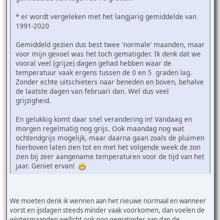
* er wordt vergeleken met het langjarig gemiddelde van
1991-2020
Gemiddeld gezien dus best twee 'normale' maanden, maar
voor mijn gevoel was het toch gematigder. Ik denk dat we
vooral veel (grijze) dagen gehad hebben waar de
temperatuur vaak ergens tussen de 0 en 5 graden lag.
Zonder echte uitschieters naar beneden en boven, behalve
de laatste dagen van februari dan. Wel dus veel
grijzigheid.
En gelukkig komt daar snel verandering in! Vandaag en
morgen regelmatig nog grijs. Ook maandag nog wat
ochtendgrijs mogelijk, maar daarna gaan zoals de pluimen
hierboven laten zien tot en met het volgende week de zon
zien bij zeer aangename temperaturen voor de tijd van het
jaar. Geniet ervan!
We moeten denk ik wennen aan het nieuwe normaal en wanneer
vorst en ijsdagen steeds minder vaak voorkomen, dan voelen de
wintermaanden wellicht ook nog gematigder aan dan de