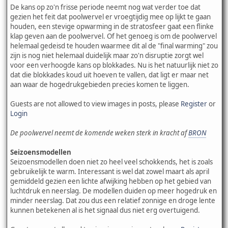
De kans op zo'n frisse periode neemt nog wat verder toe dat
gezien het feit dat poolwervel er vroegtijdig mee op lijkt te gaan
houden, een stevige opwarming in de stratosfeer gaat een flinke
klap geven aan de poolwervel. Of het genoeg is om de poolwervel
helemaal gedeisd te houden waarmee dit al de "final warming" zou
zijn is nog niet helemaal duidelijk maar zo'n disruptie zorgt wel
voor een verhoogde kans op blokkades. Nu is het natuurlijk niet zo
dat die blokkades koud uit hoeven te vallen, dat ligt er maar net
aan waar de hogedrukgebieden precies komen te liggen.
Guests are not allowed to view images in posts, please
Register
or
Login
De poolwervel neemt de komende weken sterk in kracht af
BRON
Seizoensmodellen
Seizoensmodellen doen niet zo heel veel schokkends, het is zoals
gebruikelijk te warm. Interessant is wel dat zowel maart als april
gemiddeld gezien een lichte afwijking hebben op het gebied van
luchtdruk en neerslag. De modellen duiden op meer hogedruk en
minder neerslag. Dat zou dus een relatief zonnige en droge lente
kunnen betekenen al is het signaal dus niet erg overtuigend.