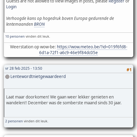
Guests are not allowed to view images in posts, please
Register
or
Login
Verhoogde kans op hogedruk boven Europa gedurende de
lentemaanden
BRON
10 personen
vinden dit leuk.
Weerstation op wow-be:
https://wow.meteo.be/?id=019f6fd8-
6d1a-72f1-a6c9-46e9f84dc05e
vr 28 feb 2025 - 13:50
#1
Lentewordtnietgewaardeerd
Laat maar doorkomen! We gaan weer lekker genieten en
wandelen!! December was de somberste maand sinds 30 jaar.
2 personen
vinden dit leuk.