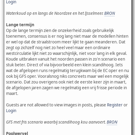
Login
Waterkoud op en langs de Noordzee en het IJsselmeer.
BRON
Lange termijn
Op de lange termijn zien de onzekerheid zoals gebruikelijk
toenemen, consensus is er nog lang niet maar de modellen hinten
er wel op dat de straalstroom meer lijkt te gaan meanderen. Dat
zegt op zichzelf nog niet zo heel veel maar een ordinaire
westcirculatie lijkt niet zo waarschijnlijk, niet voor lang in elk geval.
Koude uitbraken vanuit het noorden passen in zo'n scenario een
stuk beter. Direct of via bijvoorbeeld een klein scandihoog. Iets
wat de afgelopen runs regelmatig terugkwam bij de EC oper en nu
ook bij GFS oper. Vooralsnog niks concreets maar wel een mogelijk
scenario. Dat zou overigens ook niet de eerste keer zijn in maart,
de afgelopen jaren zagen we regelmatig een vrij frisse periode in
maart.
Guests are not allowed to view images in posts, please
Register
or
Login
GFS met fris scenario waarbij scandihoog kou aanvoert.
BRON
Poolwervel