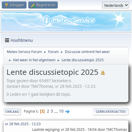
Inloggen
Registreren
Hoofdmenu
Meteo Service Forum
Forum
Discussie omtrent het weer
►
►
Het weer in het algemeen
Lente discussietopic 2025
►
►
Lente discussietopic 2025
Topic gezien door 65497 bezoekers
Gestart door TMCThomas, vr 28 feb 2025 - 12:23
0 Leden en 1 gast bekijken dit topic.
2
3
...
10
Pagina's
1
OMLAAG
GEBRUIKERSACTIES
vr 28 feb 2025 - 12:23
Laatste wijziging
: vr 28 feb 2025 - 18:04 door TMCThomas