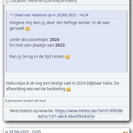
Location: Heteren (Dichtbij Arnhem)
Citaat van: 4seasons op vr 28 feb 2025 - 14:24
Volgens mij ben jij door die heftige winter in de war
geraakt
Lente discussietopic
2024
En met een plaatje van
2023
.
Kan jij terug in de tijd reizen
Haha oeps ik zit nog een beetje vast in 2024 blijkbaar haha. De
afbeelding was wel de bedoeling
6 personen
vinden dit leuk.
Weerstation op wow-be:
https://wow.meteo.be/?id=019f6fd8-
6d1a-72f1-a6c9-46e9f84dc05e
vr 28 feb 2025 - 23:05