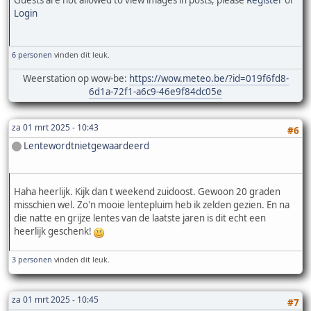
Guests are not allowed to view images in posts, please
Register
or
Login
6 personen
vinden dit leuk.
Weerstation op wow-be:
https://wow.meteo.be/?id=019f6fd8-
6d1a-72f1-a6c9-46e9f84dc05e
za 01 mrt 2025 - 10:43
#6
Lentewordtnietgewaardeerd
Haha heerlijk. Kijk dan t weekend zuidoost. Gewoon 20 graden
misschien wel. Zo'n mooie lentepluim heb ik zelden gezien. En na
die natte en grijze lentes van de laatste jaren is dit echt een
heerlijk geschenk!
3 personen
vinden dit leuk.
za 01 mrt 2025 - 10:45
#7