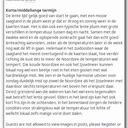
Korte/middellange termijn
De lente lijkt gelijk goed van start te gaan, met een mooie
zaagtand in de pluim weet je dat er droog en zonnig weer in de
kaarten staat. Het is dan ook een typische lente pluim met grote
verschillen in temperatuur tussen dag en nacht. Samen met de
zwakke wind en de oplopende zonkracht gaat het dan echt goed
lenteachtig aanvoelen, zeker als de temperaturen later in de week
nog wat de lift in gaan. Helemaal in het zuidoosten waar de
zaagtand het meest overtuigend in de kaarten staat, hoe verder
richting de kust des te meer de Noordzee de temperaturen wat
tempert. Die koude Noordzee en ook het IJsselmeer kunnen
lokaal nog wel een beetje roet in het eten gooien met wat
hardnekkige mist. We zien in de huidige harmonie uitvoer voor
zondag duidelijk mist op zowel de Noordzee als het IJsselmeer met
daardoor slechts temperaturen net boven het vriespunt daar.
Direct grenzend aan die wateren kan het wel eens tegenvallen
wat betreft het lente gevoel. Elders in het land zijn kan het ook
kort fris zijn in de ochtenden, in het binnenland zorgen de heldere
condities voor stralingskou wat de temperatuur tot lichte of
wellicht lokaal zelfs matige vorst doet dalen.
Guests are not allowed to view images in posts, please
Register
or