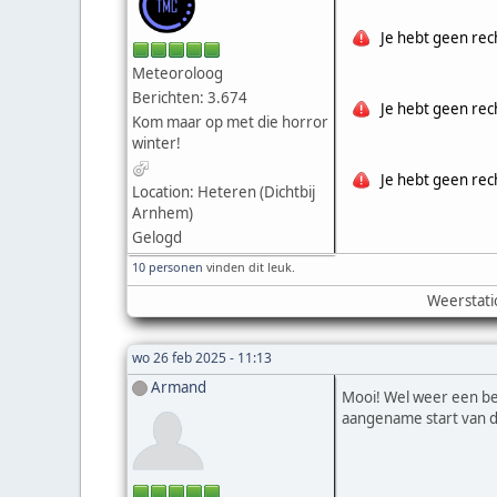
Je hebt geen rec
Meteoroloog
Berichten: 3.674
Je hebt geen rec
Kom maar op met die horror
winter!
Je hebt geen rec
Location: Heteren (Dichtbij
Arnhem)
Gelogd
10 personen
vinden dit leuk.
Weerstati
wo 26 feb 2025 - 11:13
Armand
Mooi! Wel weer een beet
aangename start van d