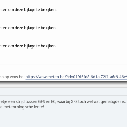
hten om deze bijlage te bekijken.
hten om deze bijlage te bekijken.
hten om deze bijlage te bekijken.
on op wow-be:
https://wow.meteo.be/?id=019f6fd8-6d1a-72f1-a6c9-46
je een strijd tussen GFS en EC, waarbij GFS toch wel wat gematigder is. Ho
e meteorologische lente!