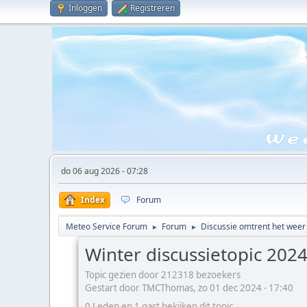
Inloggen
Registreren
do 06 aug 2026 - 07:28
Index
Forum
Meteo Service Forum
Forum
Discussie omtrent het weer
►
►
Winter discussietopic 20
Topic gezien door 212318 bezoekers
Gestart door TMCThomas, zo 01 dec 2024 - 17:40
0 Leden en 1 gast bekijken dit topic.