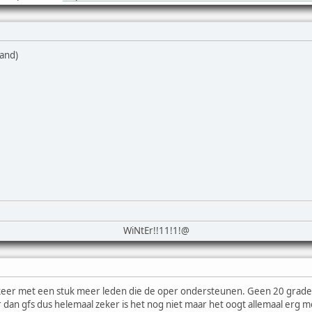
tand)
WiNtEr!!11!1!@
 keer met een stuk meer leden die de oper ondersteunen. Geen 20 graden a
dan gfs dus helemaal zeker is het nog niet maar het oogt allemaal erg moo