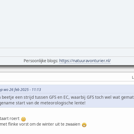
Persoonlijke blogs:
https://natuuravonturier.nl/
L
op wo 26 feb 2025 - 11:13
beetje een strijd tussen GFS en EC, waarbij GFS toch wel wat gematigd
gename start van de meteorologische lente!
staart roert
met flinke vorst om de winter uit te zwaaien