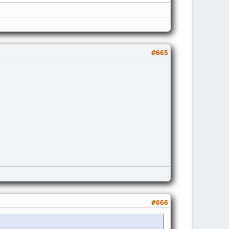
#665
#666