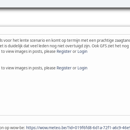
s voor het lente scenario en komt op termijn met een prachtige zaagtand,
 is duidelijk dat veel leden nog niet overtuigd zijn. Ook GFS ziet het nog n
 to view images in posts, please
Register
or
Login
 to view images in posts, please
Register
or
Login
on op wow-be:
https://wow.meteo.be/?id=019f6fd8-6d1a-72f1-a6c9-46