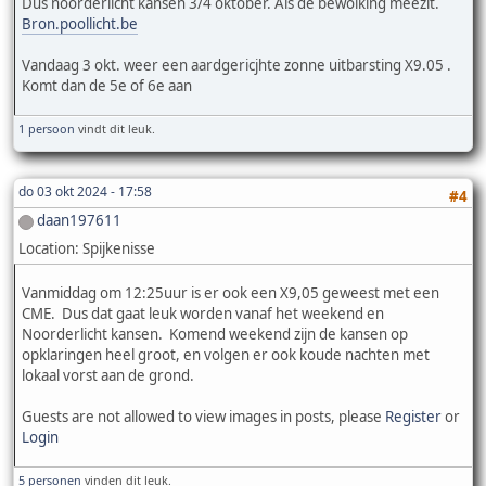
Dus noorderlicht kansen 3/4 oktober. Als de bewolking meezit.
Bron.poollicht.be
Vandaag 3 okt. weer een aardgericjhte zonne uitbarsting X9.05 .
Komt dan de 5e of 6e aan
1 persoon
vindt dit leuk.
do 03 okt 2024 - 17:58
#4
daan197611
Location: Spijkenisse
Vanmiddag om 12:25uur is er ook een X9,05 geweest met een
CME. Dus dat gaat leuk worden vanaf het weekend en
Noorderlicht kansen. Komend weekend zijn de kansen op
opklaringen heel groot, en volgen er ook koude nachten met
lokaal vorst aan de grond.
Guests are not allowed to view images in posts, please
Register
or
Login
5 personen
vinden dit leuk.