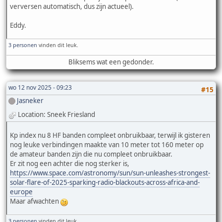
verversen automatisch, dus zijn actueel).
Eddy.
3 personen
vinden dit leuk.
Bliksems wat een gedonder.
wo 12 nov 2025 - 09:23
#15
Jasneker
Location: Sneek Friesland
Kp index nu 8 HF banden compleet onbruikbaar, terwijl ik gisteren
nog leuke verbindingen maakte van 10 meter tot 160 meter op
de amateur banden zijn die nu compleet onbruikbaar.
Er zit nog een achter die nog sterker is,
https://www.space.com/astronomy/sun/sun-unleashes-strongest-
solar-flare-of-2025-sparking-radio-blackouts-across-africa-and-
europe
Maar afwachten
3 personen
vinden dit leuk.