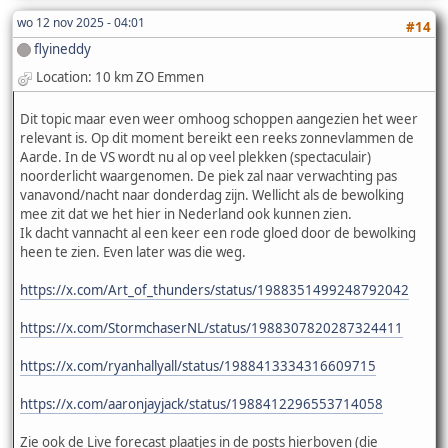
wo 12 nov 2025 - 04:01
#14
flyineddy
Location: 10 km ZO Emmen
Dit topic maar even weer omhoog schoppen aangezien het weer
relevant is. Op dit moment bereikt een reeks zonnevlammen de
Aarde. In de VS wordt nu al op veel plekken (spectaculair)
noorderlicht waargenomen. De piek zal naar verwachting pas
vanavond/nacht naar donderdag zijn. Wellicht als de bewolking
mee zit dat we het hier in Nederland ook kunnen zien.
Ik dacht vannacht al een keer een rode gloed door de bewolking
heen te zien. Even later was die weg.
https://x.com/Art_of_thunders/status/1988351499248792042
https://x.com/StormchaserNL/status/1988307820287324411
https://x.com/ryanhallyall/status/1988413334316609715
https://x.com/aaronjayjack/status/1988412296553714058
Zie ook de Live forecast plaatjes in de posts hierboven (die