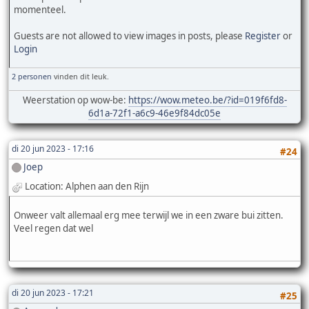
momenteel.
Guests are not allowed to view images in posts, please
Register
or
Login
2 personen
vinden dit leuk.
Weerstation op wow-be:
https://wow.meteo.be/?id=019f6fd8-
6d1a-72f1-a6c9-46e9f84dc05e
di 20 jun 2023 - 17:16
#24
Joep
Location: Alphen aan den Rijn
Onweer valt allemaal erg mee terwijl we in een zware bui zitten.
Veel regen dat wel
di 20 jun 2023 - 17:21
#25