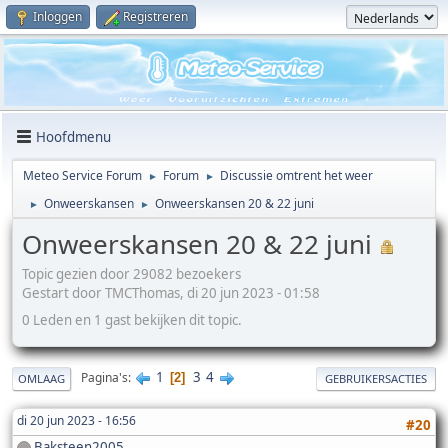
Inloggen
Registreren
Hoofdmenu
Meteo Service Forum
Forum
Discussie omtrent het weer
►
►
Onweerskansen
Onweerskansen 20 & 22 juni
►
►
Onweerskansen 20 & 22 juni
Topic gezien door 29082 bezoekers
Gestart door TMCThomas, di 20 jun 2023 - 01:58
0 Leden en 1 gast bekijken dit topic.
1
3
4
Pagina's
2
OMLAAG
GEBRUIKERSACTIES
di 20 jun 2023 - 16:56
#20
Baksteen2005