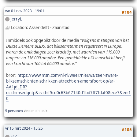
wo 01 nov 2023 - 19:01
#104
JerryL
Location: Assendelft - Zaanstad
Inmiddels ook opgepikt door de media
''Volgens metingen van het
Duitse Siemens BLIDS, dat bliksemstormen registreert in Europa,
waren de ontladingen zeer krachtig, met waarden van 119.000
ampère en 136.000 ampère. Een gemiddelde bliksemschicht heeft
een kracht van 100 tot 60.000 ampère.''
bron:
https://www.msn.com/nl-nl/weer/nieuws/zeer-zware-
bliksemschichten-schrikken-utrecht-en-amersfoort-op/ar-
AA1jdLDR?
ocid=msedgntp&cvid=f5cd0c63b67140d1bd7ff7fdaf08ece7&ei=1
0
5 personen
vinden dit leuk.
vr 15 mrt 2024 - 15:25
#105
Eric