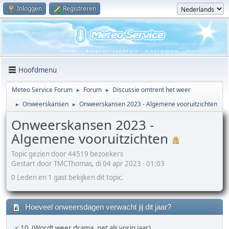
Inloggen
Registreren
Hoofdmenu
Meteo Service Forum
Forum
Discussie omtrent het weer
►
►
Onweerskansen
Onweerskansen 2023 - Algemene vooruitzichten
►
►
Onweerskansen 2023 -
Algemene vooruitzichten
Topic gezien door 44519 bezoekers
Gestart door TMCThomas, di 04 apr 2023 - 01:03
0 Leden en 1 gast bekijken dit topic.
Hoeveel onweersdagen verwacht jij dit jaar?
< 10 (Wordt weer drama, net als vorig jaar)