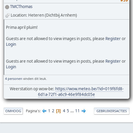
#59
TMCThomas
Location: Heteren (Dichtbij Arnhem)
Prima april pluim!
Guests are not allowed to view images in posts, please
Register
or
Login
Guests are not allowed to view images in posts, please
Register
or
Login
4 personen
vinden dit leuk.
Weerstation op wow-be:
https://wow.meteo.be/?id=019f6fd8-
6d1a-72f1-a6c9-46e9f84dc05e
1
2
4
5
...
11
Pagina's
3
OMHOOG
GEBRUIKERSACTIES