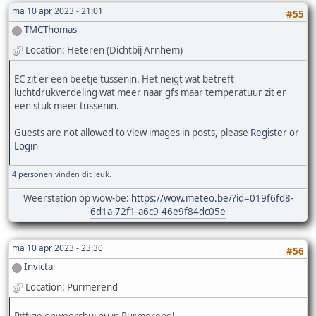
ma 10 apr 2023 - 21:01
#55
TMCThomas
Location: Heteren (Dichtbij Arnhem)
EC zit er een beetje tussenin. Het neigt wat betreft
luchtdrukverdeling wat meer naar gfs maar temperatuur zit er
een stuk meer tussenin.
Guests are not allowed to view images in posts, please
Register
or
Login
4 personen
vinden dit leuk.
Weerstation op wow-be:
https://wow.meteo.be/?id=019f6fd8-
6d1a-72f1-a6c9-46e9f84dc05e
ma 10 apr 2023 - 23:30
#56
Invicta
Location: Purmerend