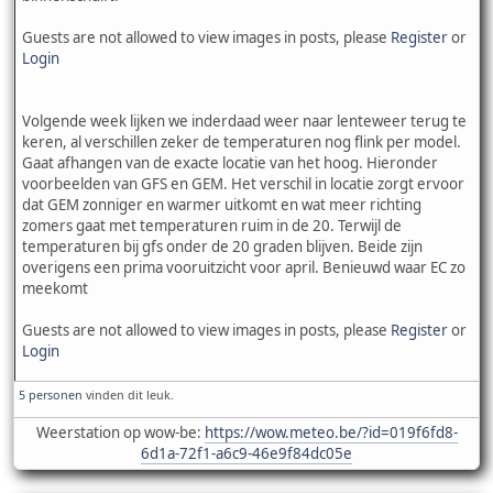
Guests are not allowed to view images in posts, please
Register
or
Login
Volgende week lijken we inderdaad weer naar lenteweer terug te
keren, al verschillen zeker de temperaturen nog flink per model.
Gaat afhangen van de exacte locatie van het hoog. Hieronder
voorbeelden van GFS en GEM. Het verschil in locatie zorgt ervoor
dat GEM zonniger en warmer uitkomt en wat meer richting
zomers gaat met temperaturen ruim in de 20. Terwijl de
temperaturen bij gfs onder de 20 graden blijven. Beide zijn
overigens een prima vooruitzicht voor april. Benieuwd waar EC zo
meekomt
Guests are not allowed to view images in posts, please
Register
or
Login
5 personen
vinden dit leuk.
Weerstation op wow-be:
https://wow.meteo.be/?id=019f6fd8-
6d1a-72f1-a6c9-46e9f84dc05e