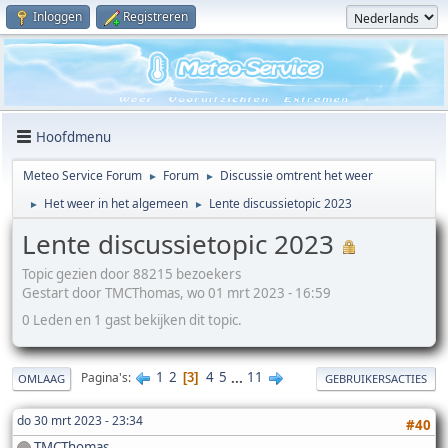
Inloggen
Registreren
Hoofdmenu
Meteo Service Forum
Forum
Discussie omtrent het weer
►
►
Het weer in het algemeen
Lente discussietopic 2023
►
►
Lente discussietopic 2023
Topic gezien door 88215 bezoekers
Gestart door TMCThomas, wo 01 mrt 2023 - 16:59
0 Leden en 1 gast bekijken dit topic.
1
2
4
5
...
11
Pagina's
3
OMLAAG
GEBRUIKERSACTIES
do 30 mrt 2023 - 23:34
#40
TMCThomas