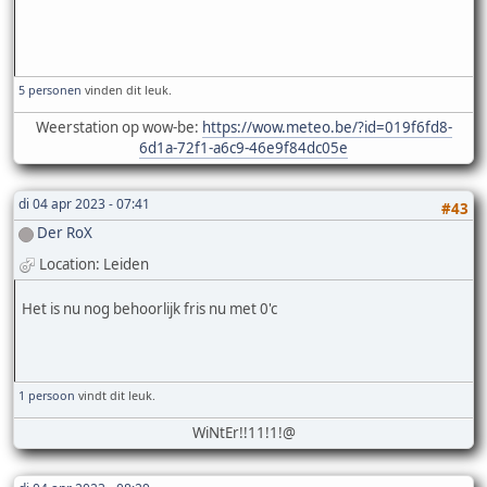
5 personen
vinden dit leuk.
Weerstation op wow-be:
https://wow.meteo.be/?id=019f6fd8-
6d1a-72f1-a6c9-46e9f84dc05e
di 04 apr 2023 - 07:41
#43
Der RoX
Location: Leiden
Het is nu nog behoorlijk fris nu met 0'c
1 persoon
vindt dit leuk.
WiNtEr!!11!1!@