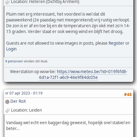
Location: Heteren (Dichtbij Arnhem)
Pluim niet erg interessant, het voordeel is wel dat dit
paasweekend (2e paasdag niet meegerekend) vrij rustig verloopt.
De zon is er af en toe bij en de temperaturen zijn oké met zo'n 14-
15 graden. Verder staat er ook weinig wind en blijft het droog.
Guests are not allowed to view images in posts, please
Register
or
Login
4 personen
vinden dit leuk.
Weerstation op wow-be:
https://wow.meteo.be/?id=019f6fd8-
6d1a-72f1-a6c9-46e9f84dc05e
vr 07 apr 2023 - 01:19
#48
Der RoX
Location: Leiden
Vandaag wel echt een baggerdag geweest, hopelijk snel stabiel en
beter...