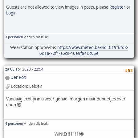
Guests are not allowed to view images in posts, please
Register
or
Login
3 personen
vinden dit leuk.
Weerstation op wow-be:
https://wow.meteo.be/?id=019f6fd8-
6d1a-72f1-a6c9-46e9f84dc05e
za 08 apr 2023 - 22:54
#52
Der RoX
Location: Leiden
Vandaag echt prima weer gehad, morgen maar dunnetjes over
doen 🥰
4 personen
vinden dit leuk.
WiNtEr!!11!1!@