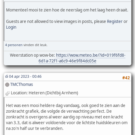
Momenteel mooi te zien hoe de neerslag om het laag heen draait.
Guests are not allowed to view images in posts, please
Register
or
Login
4 personen
vinden dit leuk.
Weerstation op wow-be:
https://wow.meteo.be/?id=019f6fd8-
6d1a-72f1-a6c9-46e9f84dc05e
di 04 apr 2023 - 00:46
#42
TMCThomas
Location: Heteren (Dichtbij Arnhem)
Het was een mooi heldere dag vandaag, ook goed te zien aan de
zonkracht grafiek, die volgde de verwachting perfect. De
zonkracht is overigens al weer aardig op niveau met een kracht
van 3.3, dat is alweer voldoende voor de lichtste huidskleuren om
na zo'n half uur te verbranden.