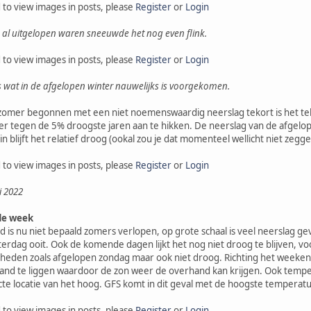
 to view images in posts, please
Register
or
Login
 al uitgelopen waren sneeuwde het nog even flink.
 to view images in posts, please
Register
or
Login
s wat in de afgelopen winter nauwelijks is voorgekomen.
zomer begonnen met een niet noemenswaardig neerslag tekort is het teko
eer tegen de 5% droogste jaren aan te hikken. De neerslag van de afgelo
 blijft het relatief droog (ookal zou je dat momenteel wellicht niet zegge
 to view images in posts, please
Register
or
Login
i 2022
de week
is nu niet bepaald zomers verlopen, op grote schaal is veel neerslag gev
terdag ooit. Ook de komende dagen lijkt het nog niet droog te blijven,
den zoals afgelopen zondag maar ook niet droog. Richting het weekend l
and te liggen waardoor de zon weer de overhand kan krijgen. Ook temperatu
cte locatie van het hoog. GFS komt in dit geval met de hoogste temperatu
 to view images in posts, please
Register
or
Login