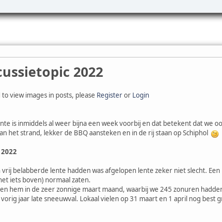
ussietopic 2022
 to view images in posts, please
Register
or
Login
te is inmiddels al weer bijna een week voorbij en dat betekent dat we o
aan het strand, lekker de BBQ aansteken en in de rij staan op Schiphol
e 2022
n vrij belabberde lente hadden was afgelopen lente zeker niet slecht. 
net iets boven) normaal zaten.
en hem in de zeer zonnige maart maand, waarbij we 245 zonuren hadden 
vorig jaar late sneeuwval. Lokaal vielen op 31 maart en 1 april nog bes