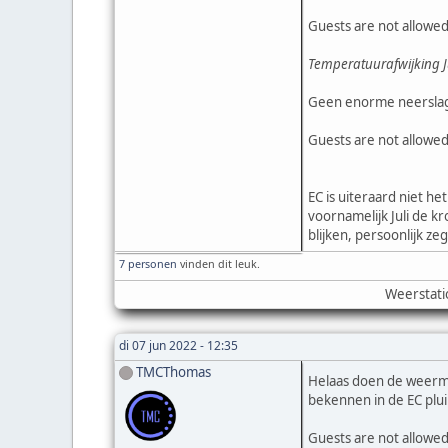
Guests are not allowed
Temperatuurafwijking Ju
Geen enorme neerslagaf
Guests are not allowed
EC is uiteraard niet h
voornamelijk Juli de k
blijken, persoonlijk z
7 personen
vinden dit leuk.
Weerstati
di 07 jun 2022 - 12:35
TMCThomas
Helaas doen de weermo
bekennen in de EC pluim
Guests are not allowed