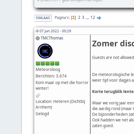
2
3
...
12
Pagina's
1
OMLAAG
di 07 jun 2022 - 00:29
TMCThomas
Zomer disc
Guests are not allowed
Meteoroloog
De meteorologische len
Berichten: 3.674
weer tijd voor dagjes 
Kom maar op met die horror
winter!
Korte terugblik lent
Location: Heteren (Dichtbij
Waar we vorig jaar ee
Arnhem)
die aardig rond (maar 
Gelogd
De bijzonderheden zat
Ook hadden we net als 
zaten goed.