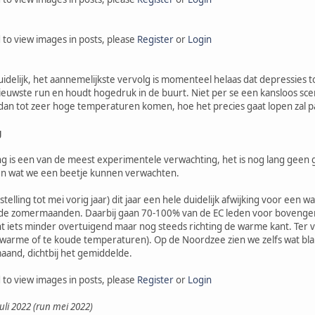
 to view images in posts, please
Register
or
Login
uidelijk, het aannemelijkste vervolg is momenteel helaas dat depressies 
ieuwste run en houdt hogedruk in de buurt. Niet per se een kansloos sce
dan tot zeer hoge temperaturen komen, hoe het precies gaat lopen zal pa
g
g is een van de meest experimentele verwachting, het is nog lang geen g
en wat we een beetje kunnen verwachten.
nstelling tot mei vorig jaar) dit jaar een hele duidelijk afwijking voor een
 3 de zomermaanden. Daarbij gaan 70-100% van de EC leden voor bovengem
 iets minder overtuigend maar nog steeds richting de warme kant. Ter ver
arme of te koude temperaturen). Op de Noordzee zien we zelfs wat blauw
maand, dichtbij het gemiddelde.
 to view images in posts, please
Register
or
Login
li 2022 (run mei 2022)