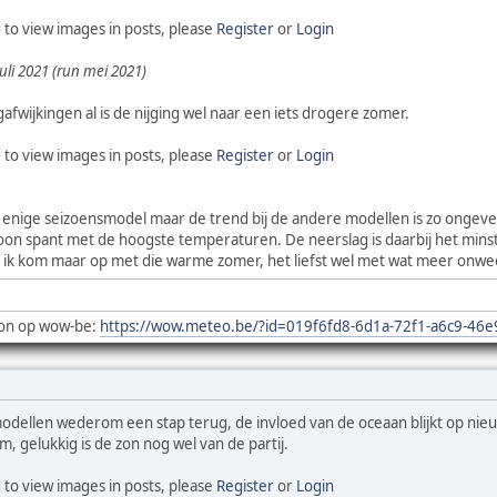
 to view images in posts, please
Register
or
Login
li 2021 (run mei 2021)
wijkingen al is de nijging wel naar een iets drogere zomer.
 to view images in posts, please
Register
or
Login
et enige seizoensmodel maar de trend bij de andere modellen is zo ongev
roon spant met de hoogste temperaturen. De neerslag is daarbij het minst 
eg ik kom maar op met die warme zomer, het liefst wel met wat meer onw
on op wow-be:
https://wow.meteo.be/?id=019f6fd8-6d1a-72f1-a6c9-46
dellen wederom een stap terug, de invloed van de oceaan blijkt op nieuw
, gelukkig is de zon nog wel van de partij.
 to view images in posts, please
Register
or
Login