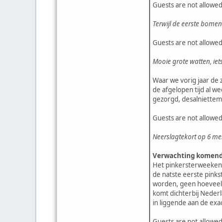
Guests are not allowed
Terwijl de eerste bomen
Guests are not allowed
Mooie grote watten, iet
Waar we vorig jaar de 
de afgelopen tijd al w
gezorgd, desalniettemin
Guests are not allowed
Neerslagtekort op 6 me
Verwachting komen
Het pinkersterweekend 
de natste eerste pinks
worden, geen hoeveelhe
komt dichterbij Nederl
in liggende aan de exa
Guests are not allowed