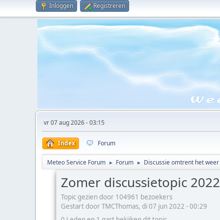
Inloggen
Registreren
vr 07 aug 2026 - 03:15
Index
Forum
Meteo Service Forum
Forum
Discussie omtrent het weer
►
►
Zomer discussietopic 2022
Topic gezien door 104961 bezoekers
Gestart door TMCThomas, di 07 jun 2022 - 00:29
0 Leden en 1 gast bekijken dit topic.