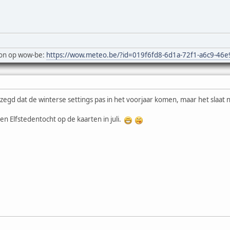
on op wow-be:
https://wow.meteo.be/?id=019f6fd8-6d1a-72f1-a6c9-46
ezegd dat de winterse settings pas in het voorjaar komen, maar het slaat
en Elfstedentocht op de kaarten in juli.