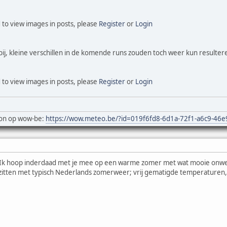
 to view images in posts, please
Register
or
Login
tbij, kleine verschillen in de komende runs zouden toch weer kun resulter
 to view images in posts, please
Register
or
Login
on op wow-be:
https://wow.meteo.be/?id=019f6fd8-6d1a-72f1-a6c9-46
 Ik hoop inderdaad met je mee op een warme zomer met wat mooie onw
 zitten met typisch Nederlands zomerweer; vrij gematigde temperaturen