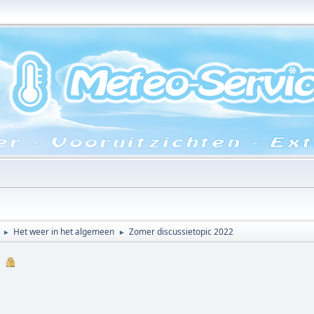
Het weer in het algemeen
Zomer discussietopic 2022
►
►