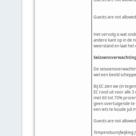
Guests are not allowed
Het vervolg is wat ond
andere kant op in de n
weerstand en laat het 
Seizoensverwachtin
De seisoensverwachtin
wel een beeld schepp
Bij EC zien we (in tege
EC rood uit voor alle
met 60 tot 70% procent
geen overtuigende te w
een iets te koude juli 
Guests are not allowed
Temperatuurafwijking Ju