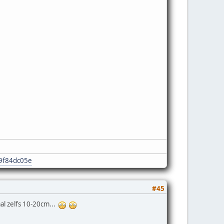
e9f84dc05e
#45
al zelfs 10-20cm...