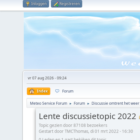
Inloggen
Registreren
vr 07 aug 2026 - 09:24
Index
Forum
Meteo Service Forum
Forum
Discussie omtrent het weer
►
►
Lente discussietopic 2022
Topic gezien door 87108 bezoekers
Gestart door TMCThomas, di 01 mrt 2022 - 16:30
0 Leden en 1 gast bekijken dit topic.