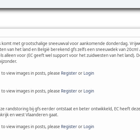
 gfs komt met grootschalige sneeuwval voor aankomende donderdag. Vrij
sten van het land en België berekend gfs zelfs een sneeuwdek van 20cm! 
alleen voor (EC geeft wel support voor het zuidwesten van het land). De 
ijzonder.
 to view images in posts, please
Register
or
Login
 to view images in posts, please
Register
or
Login
eze randstoring bij gfs eerder ontstaat en beter ontwikkeld, EC heeft de
krijk en west Vlaanderen gaat.
 to view images in posts, please
Register
or
Login