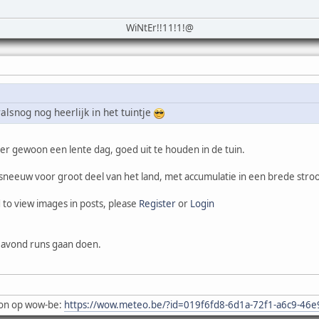
WiNtEr!!11!1!@
alsnog nog heerlijk in het tuintje
r gewoon een lente dag, goed uit te houden in de tuin.
sneeuw voor groot deel van het land, met accumulatie in een brede stro
 to view images in posts, please
Register
or
Login
 avond runs gaan doen.
on op wow-be:
https://wow.meteo.be/?id=019f6fd8-6d1a-72f1-a6c9-46