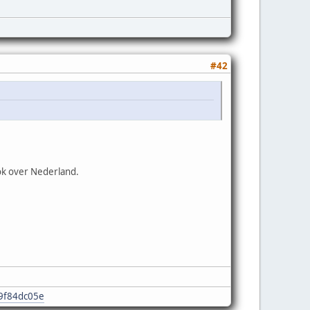
#42
ok over Nederland.
e9f84dc05e