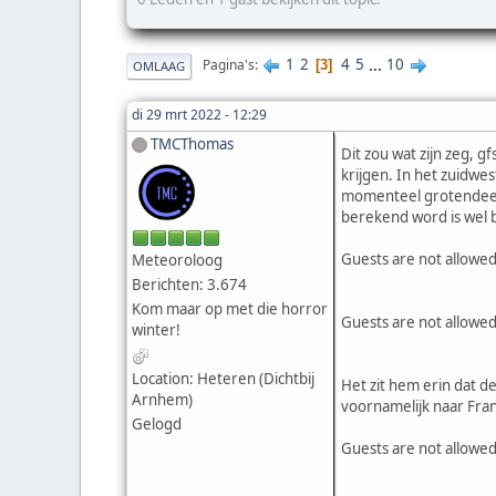
1
2
4
5
...
10
Pagina's
3
OMLAAG
di 29 mrt 2022 - 12:29
TMCThomas
Dit zou wat zijn zeg,
krijgen. In het zuidwe
momenteel grotendeels 
berekend word is wel b
Guests are not allowed
Meteoroloog
Berichten: 3.674
Kom maar op met die horror
Guests are not allowed
winter!
Location: Heteren (Dichtbij
Het zit hem erin dat d
Arnhem)
voornamelijk naar Fran
Gelogd
Guests are not allowed