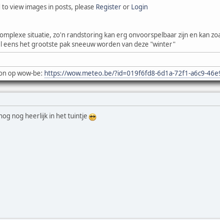
 to view images in posts, please
Register
or
Login
mplexe situatie, zo'n randstoring kan erg onvoorspelbaar zijn en kan zoals
wel eens het grootste pak sneeuw worden van deze "winter"
on op wow-be:
https://wow.meteo.be/?id=019f6fd8-6d1a-72f1-a6c9-46
og nog heerlijk in het tuintje