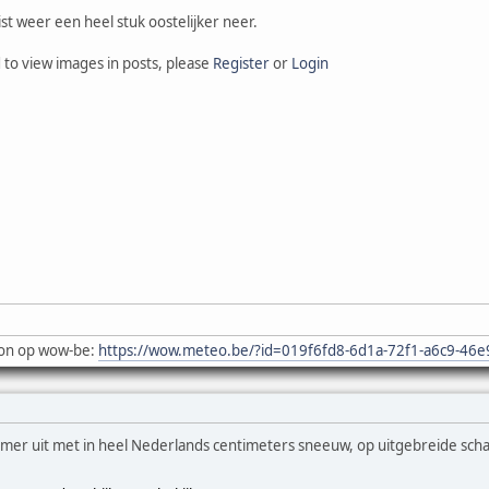
st weer een heel stuk oostelijker neer.
 to view images in posts, please
Register
or
Login
on op wow-be:
https://wow.meteo.be/?id=019f6fd8-6d1a-72f1-a6c9-46
mer uit met in heel Nederlands centimeters sneeuw, op uitgebreide scha