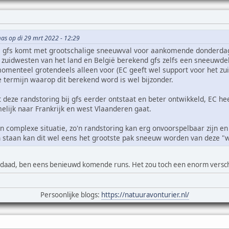
as op di 29 mrt 2022 - 12:29
eg, gfs komt met grootschalige sneeuwval voor aankomende donderdag
et zuidwesten van het land en België berekend gfs zelfs een sneeuwd
omenteel grotendeels alleen voor (EC geeft wel support voor het zui
e termijn waarop dit berekend word is wel bijzonder.
t deze randstoring bij gfs eerder ontstaat en beter ontwikkeld, EC h
lijk naar Frankrijk en west Vlaanderen gaat.
n complexe situatie, zo'n randstoring kan erg onvoorspelbaar zijn en k
n staan kan dit wel eens het grootste pak sneeuw worden van deze "
daad, ben eens benieuwd komende runs. Het zou toch een enorm verschil
Persoonlijke blogs:
https://natuuravonturier.nl/