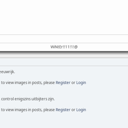
WiNtEr!!11!1!@
eeuwrijk.
 to view images in posts, please
Register
or
Login
ontrol enigszins uitbijters zijn.
 to view images in posts, please
Register
or
Login