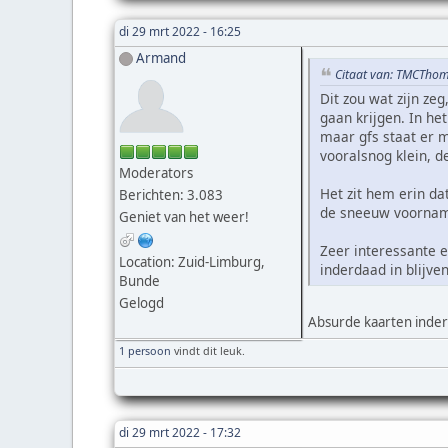
di 29 mrt 2022 - 16:25
Armand
Citaat van: TMCThom
Dit zou wat zijn z
gaan krijgen. In h
maar gfs staat er m
vooralsnog klein, d
Moderators
Het zit hem erin da
Berichten: 3.083
de sneeuw voorname
Geniet van het weer!
Zeer interessante e
Location: Zuid-Limburg,
inderdaad in blijve
Bunde
Gelogd
Absurde kaarten inder
1 persoon
vindt dit leuk.
di 29 mrt 2022 - 17:32