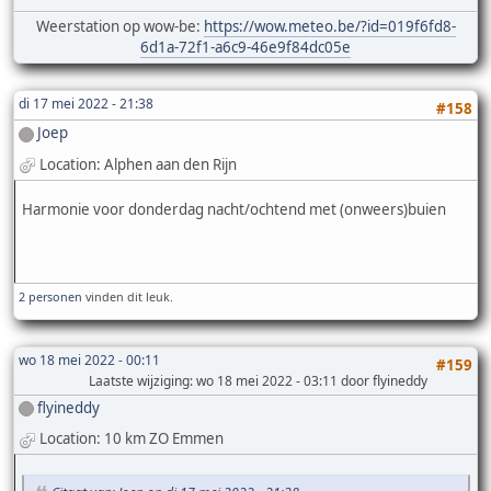
Weerstation op wow-be:
https://wow.meteo.be/?id=019f6fd8-
6d1a-72f1-a6c9-46e9f84dc05e
di 17 mei 2022 - 21:38
#158
Joep
Location: Alphen aan den Rijn
Harmonie voor donderdag nacht/ochtend met (onweers)buien
2 personen
vinden dit leuk.
wo 18 mei 2022 - 00:11
#159
Laatste wijziging
: wo 18 mei 2022 - 03:11 door flyineddy
flyineddy
Location: 10 km ZO Emmen