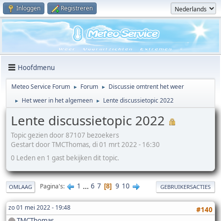
Inloggen
Registreren
Hoofdmenu
Meteo Service Forum
Forum
Discussie omtrent het weer
►
►
Het weer in het algemeen
Lente discussietopic 2022
►
►
Lente discussietopic 2022
Topic gezien door 87107 bezoekers
Gestart door TMCThomas, di 01 mrt 2022 - 16:30
0 Leden en 1 gast bekijken dit topic.
1
...
6
7
9
10
Pagina's
8
OMLAAG
GEBRUIKERSACTIES
zo 01 mei 2022 - 19:48
#140
TMCThomas