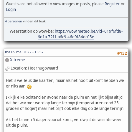
Guests are not allowed to view images in posts, please
Register
or
Login
4 personen
vinden dit leuk.
Weerstation op wow-be:
https://wow.meteo.be/?id=019f6fd8-
6d1a-72f1-a6c9-46e9f84dc05e
ma 09 mei 2022 - 13:37
#152
X-treme
Location: Heerhugowaard
Het is wel leuk die kaarten, maar als het nooit uitkomt hebben we
er niks aan
Ik kijk elke ochtend en avond naar de pluim en het lijkt bijna altijd
dat het warmer word op lange termijn (temperaturen rond 25
graden of hoger) maar het blijft ook elke dag op de lange termijn.
Als het binnen 5 dagen vooruit komt, verdwijnt de warmte weer
uit de pluim.