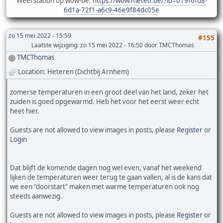
Weerstation op wow-be:
https://wow.meteo.be/?id=019f6fd8-
6d1a-72f1-a6c9-46e9f84dc05e
zo 15 mei 2022 - 15:59
#155
Laatste wijziging
: zo 15 mei 2022 - 16:50 door TMCThomas
TMCThomas
Location: Heteren (Dichtbij Arnhem)
zomerse temperaturen in een groot deel van het land, zeker het
zuiden is goed opgewarmd. Heb het voor het eerst weer echt
heet hier.
Guests are not allowed to view images in posts, please
Register
or
Login
Dat blijft de komende dagen nog wel even, vanaf het weekend
lijken de temperaturen weer terug te gaan vallen, al is de kans dat
we een "doorstart" maken met warme temperaturen ook nog
steeds aanwezig.
Guests are not allowed to view images in posts, please
Register
or