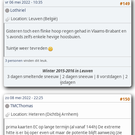
vr 06 mei 2022 - 10:35
#149
Lothiriel
Location: Leuven (België)
Gisteren toch een flinke hoop regen gehad in Vlaams-Brabant en
's avonds zelfs enkele hevige hoosbuien.
Tuintje weer tevreden
3 personen
vinden dit leuk.
Winter 2015-2016 in Leuven
3 dagen smeltende sneeuw | 2 dagen sneeuw | 8 vorstdagen | 2
ijsdagen
zo 08 mei 2022 - 22:25
#150
TMCThomas
Location: Heteren (Dichtbij Arnhem)
prima kaarten EC op lange termijn (al vanaf 144h) De extreme
hitte is er bij oper even uit maar de potentie blijft aanwezig (zie