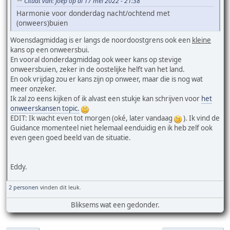
Citaat van: Joep op di 17 mei 2022 - 21:38
Harmonie voor donderdag nacht/ochtend met
(onweers)buien
Woensdagmiddag is er langs de noordoostgrens ook een
kleine
kans op een onweersbui.
En vooral donderdagmiddag ook weer kans op stevige
onweersbuien, zeker in de oostelijke helft van het land.
En ook vrijdag zou er kans zijn op onweer, maar die is nog wat
meer onzeker.
Ik zal zo eens kijken of ik alvast een stukje kan schrijven voor
het
onweerskansen topic.
EDIT: Ik wacht even tot morgen (oké, later vandaag
). Ik vind de
Guidance momenteel niet helemaal eenduidig en ik heb zelf ook
even geen goed beeld van de situatie.
Eddy.
2 personen
vinden dit leuk.
Bliksems wat een gedonder.