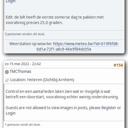
Login
Edit: de bilt heeft de eerste zomerse dag te pakken met
vooralsnog precies 25,0 graden.
3 personen
vinden dit leuk.
Weerstation op wow-be:
https://wow.meteo.be/?id=019f6fd8-
6d1a-72f1-a6c9-46e9f84dc05e
zo 15 mei 2022 - 22:42
#156
TMCThomas
Location: Heteren (Dichtbij Arnhem)
Control en een aantal leden laten zien wat er mogelijk is wat
betreft een doorstart, vooralsnog echter weinig ondersteuning.
Guests are not allowed to view images in posts, please
Register
or
Login
1 persoon
vindt dit leuk.