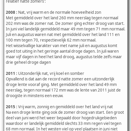
relatief natte zomers':
2008 :
Nat, vrij warm en de normale hoeveelheid zon
Met gemiddeld over het land 260 mm neerslag tegen normaal
202 mm was de zomer nat. De zomer ging echter droog van start.
In juni viel landelijk gemiddeld maar 49 mm tegen 71 mm normaal.
Juli en augustus waren nat met gemiddeld over het land 111 en
100 mm tegen 70, respectievelijk 62 mm normaal.
Het wisselvallige karakter van met name juli en augustus komt
goed tot uiting in het geringe aantal droge dagen. In juli waren
maar vijf dagen in heel het land droog, augustus telde zelfs maar
drie geheel droge dagen
2011 :
Uitzonderlijk nat, vrij koel en somber
Opvallend is dat aan de record natte zomer een uitzonderlijk
droge lente vooraf ging. Met gemiddeld over het land 49 mm
neerslag, tegen normaal 172 mm was de lente van 2011 juist de
droogste in minstens een eeuw.
2015 :
Vrij warm, zonnig en gemiddeld over het land vrij nat
Na een droge lente ging ook de zomer droog van start. Een groot
deel van juni werd het weer bepaald door hogedrukgebieden
waardoor er landelijk gemiddeld slechts 33 mm regen viel tegen
68 mm normaal. In het westen viel op veel plaatsen in juni niet