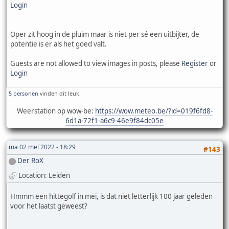
Login
Oper zit hoog in de pluim maar is niet per sé een uitbijter, de
potentie is er als het goed valt.
Guests are not allowed to view images in posts, please
Register
or
Login
5 personen
vinden dit leuk.
Weerstation op wow-be:
https://wow.meteo.be/?id=019f6fd8-
6d1a-72f1-a6c9-46e9f84dc05e
ma 02 mei 2022 - 18:29
#143
Der RoX
Location: Leiden
Hmmm een hittegolf in mei, is dat niet letterlijk 100 jaar geleden
voor het laatst geweest?