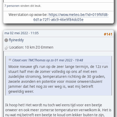
7 personen
vinden dit leuk.
Weerstation op wow-be:
https://wow.meteo.be/?id=019f6fd8-
6d1a-72f1-a6c9-46e9f84dc05e
ma 02 mei 2022 - 11:05
#141
flyineddy
Location: 10 km ZO Emmen
Citaat van: TMCThomas op zo 01 mei 2022 - 19:48
Mooie nieuwe gfs run op de zeer lange termijn, de 12z run
stuurt half mei de zomer volledig op ons af met een
zuidelijke stroming, temperaturen richting de 30 graden,
zwoele avonden en potentie voor mooie onweersbuien!
Jammer dat het nog zo ver weg is, wat mij betreft
geweldig weer.
Ik hoop het! Het wordt nu toch wel eens tijd voor een beetje
onweer en ook meer zomerse temperaturen verwelkom ik. Het is
nu wat mij betreft een beetje te koud om lekker buiten te zijn,