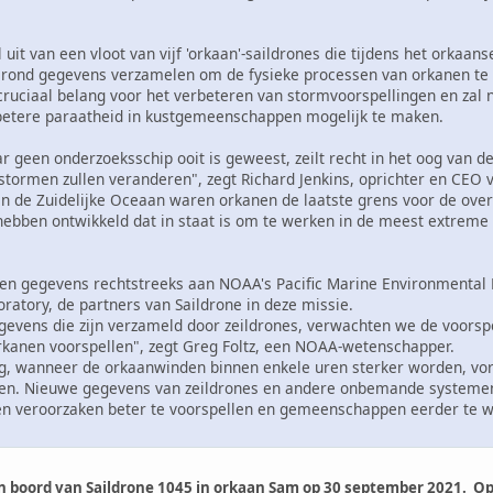
uit van een vloot van vijf 'orkaan'-saildrones die tijdens het orkaans
 rond gegevens verzamelen om de fysieke processen van orkanen te 
cruciaal belang voor het verbeteren van stormvoorspellingen en zal
etere paraatheid in kustgemeenschappen mogelijk te maken.
r geen onderzoeksschip ooit is geweest, zeilt recht in het oog van 
stormen zullen veranderen", zegt Richard Jenkins, oprichter en CEO 
en de Zuidelijke Oceaan waren orkanen de laatste grens voor de over
 hebben ontwikkeld dat in staat is om te werken in de meest extre
ren gegevens rechtstreeks aan NOAA's Pacific Marine Environmental 
ratory, de partners van Saildrone in deze missie.
gevens die zijn verzameld door zeildrones, verwachten we de voorspe
orkanen voorspellen", zegt Greg Foltz, een NOAA-wetenschapper.
ing, wanneer de orkaanwinden binnen enkele uren sterker worden, vo
. Nieuwe gegevens van zeildrones en andere onbemande systemen 
en veroorzaken beter te voorspellen en gemeenschappen eerder te 
 boord van Saildrone 1045 in orkaan Sam op 30 september 2021. Opme