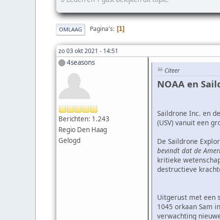
Pagina's
1
OMLAAG
zo 03 okt 2021 - 14:51
4seasons
Citeer
NOAA en Sail
Saildrone Inc. en 
Berichten: 1.243
(USV) vanuit een gr
Regio Den Haag
Gelogd
De Saildrone Explo
bevindt dat de Amer
kritieke wetenschap
destructieve kracht
Uitgerust met een 
1045 orkaan Sam in
verwachting nieuwe 