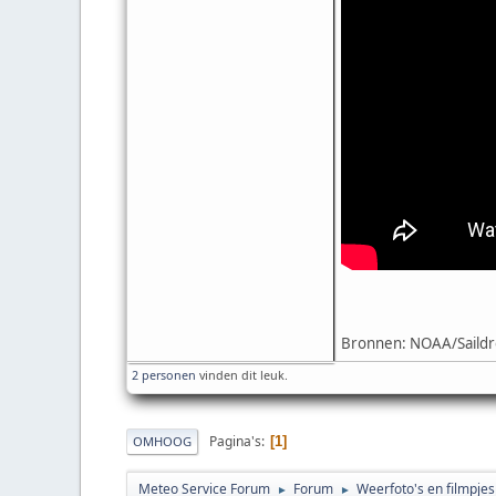
Bronnen: NOAA/Saildr
2 personen
vinden dit leuk.
Pagina's
1
OMHOOG
Meteo Service Forum
Forum
Weerfoto's en filmpjes
►
►