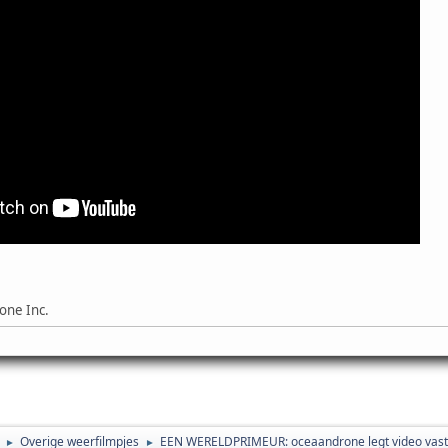
one Inc.
Overige weerfilmpjes
EEN WERELDPRIMEUR: oceaandrone legt video vast 
►
►