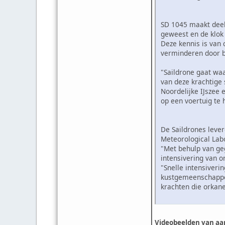
SD 1045 maakt deel 
geweest en de klok
Deze kennis is van 
verminderen door b
"Saildrone gaat waa
van deze krachtige 
Noordelijke IJszee 
op een voertuig te
De Saildrones leve
Meteorological Labo
"Met behulp van ge
intensivering van 
"Snelle intensiver
kustgemeenschappen
krachten die orkan
Videobeelden van aan