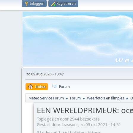
Inloggen
Registreren
zo 09 aug 2026 - 13:47
Index
Forum
Meteo Service Forum
Forum
Weerfoto's en filmpjes
O
►
►
►
EEN WERELDPRIMEUR: oceaa
Topic gezien door 2944 bezoekers
Gestart door 4seasons, zo 03 okt 2021 - 14:51
0 Leden en 1 gast bekijken dit topic.