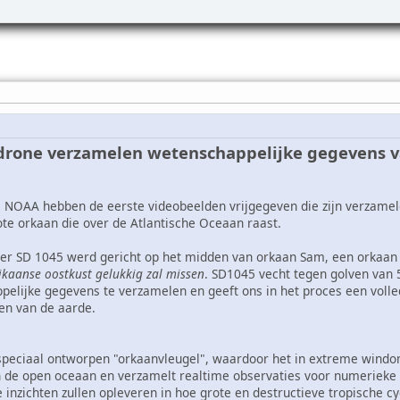
drone verzamelen wetenschappelijke gegevens v
de NOAA hebben de eerste videobeelden vrijgegeven die zijn verzam
ote orkaan die over de Atlantische Oceaan raast.
rer SD 1045 werd gericht op het midden van orkaan Sam, een orkaan 
ikaanse oostkust gelukkig zal missen
. SD1045 vecht tegen golven van
pelijke gegevens te verzamelen en geeft ons in het proces een voll
en van de aarde.
speciaal ontworpen "orkaanvleugel", waardoor het in extreme windo
 de open oceaan en verzamelt realtime observaties voor numerieke 
inzichten zullen opleveren in hoe grote en destructieve tropische cy